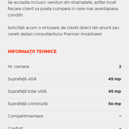
Se accepta inclusiv venituri din strainatate, astfel incat
fiecare client sa poata cumpara in cele mai avantajoase
conditii.
Solicitati acum o simulare de credit direct din anunt sau
cereti detalii consultantului Premier Imobiliare!
INFORMAȚII TEHNICE
Nr. camere
2
Suprafaţă utilă
45 mp
Suprafaţă total utilă
45 mp
Suprafaţă construită
56 mp
Compartimentare
-
Confort
-