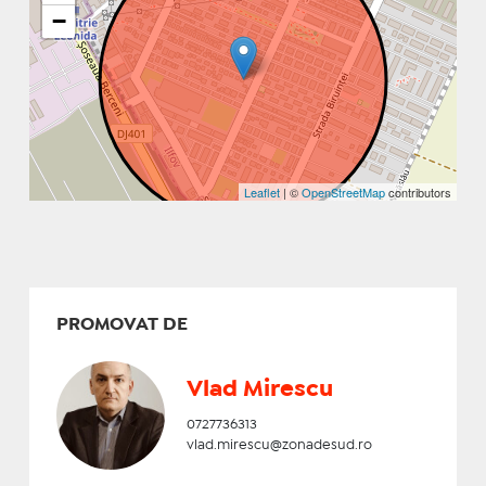
−
Leaflet
| ©
OpenStreetMap
contributors
PROMOVAT DE
Vlad Mirescu
0727736313
vlad.mirescu@zonadesud.ro