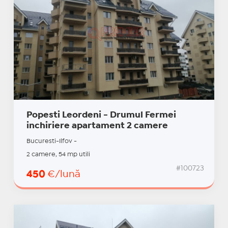
Popesti Leordeni - Drumul Fermei
inchiriere apartament 2 camere
Bucuresti-Ilfov -
2 camere, 54 mp utili
#100723
450
€/lună