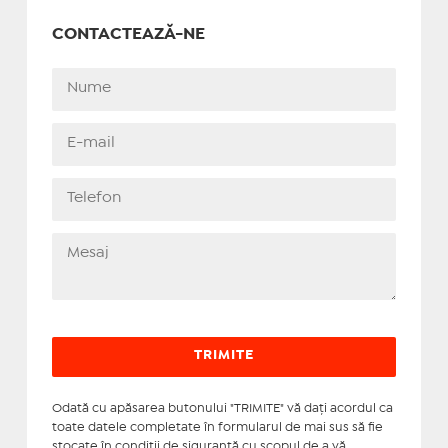
CONTACTEAZĂ-NE
Odată cu apăsarea butonului "TRIMITE" vă daţi acordul ca
toate datele completate în formularul de mai sus să fie
stocate în condiţii de siguranţă cu scopul de a vă