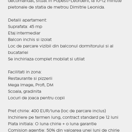
decomandat, situat in Popesti-Leordeni, la 10-12 minute
pietonale de statia de metrou Dimitrie Leonida.
Detalii apartament:
Suprafata: 45 mp
Etaj intermediar
Balcon inchis si izolat
Loc de parcare vizibil din balconul dormitorului si al
bucatariei
Se inchiriaza complet mobilat si utilat
Facilitati in zona:
Restaurante si pizzerii
Mega Image, Profi, DM
Scoala, gradinita
Locuri de joaca pentru copii
Pret chirie: 400 EUR/luna (loc de parcare inclus)
Inchiriere pe termen lung, contract standard pe 12 luni
Plata initiala: O luna chirie + o luna garantie
Comision agentie: 50% din valoarea unei luni de chirie