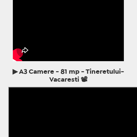
▶ A
3 Camere - 81 mp - Tineretului-
Vacaresti
📽