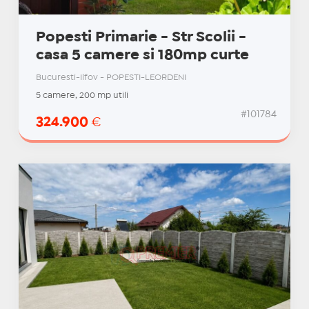
Popesti Primarie - Str Scolii -
casa 5 camere si 180mp curte
Bucuresti-Ilfov - POPESTI-LEORDENI
5 camere, 200 mp utili
#101784
324.900
€