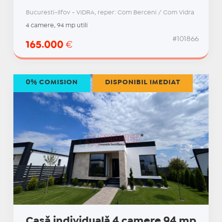
Bucuresti-Ilfov - VIDRA, reper: Com Berceni / Com Vidra
4 camere, 94 mp utili
#101866
165.000
€
0% COMISION
DISPONIBIL IMEDIAT
Casă individuală 4 camere 94 mp