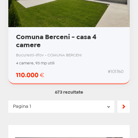
Comuna Berceni - casa 4
camere
Bucuresti-Ilfov - COMUNA BERCENI
4 camere, 93 mp utili
#101760
110.000
€
673 rezultate