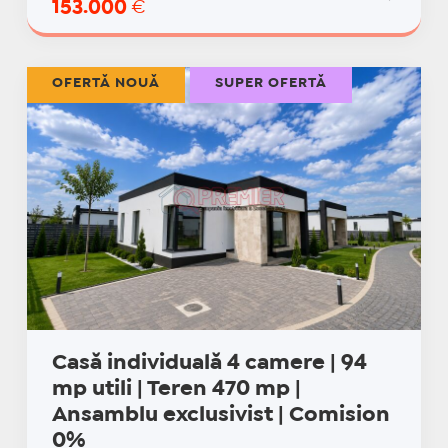
153.000
€
OFERTĂ NOUĂ
SUPER OFERTĂ
Casă individuală 4 camere | 94
mp utili | Teren 470 mp |
Ansamblu exclusivist | Comision
0%