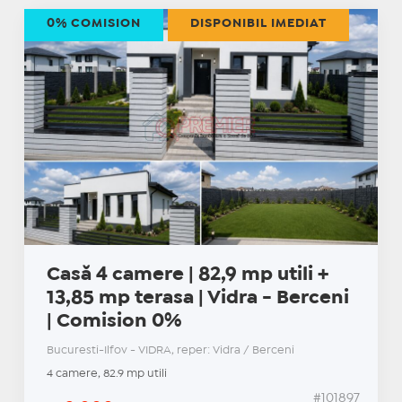
0% COMISION
DISPONIBIL IMEDIAT
Casă 4 camere | 82,9 mp utili +
13,85 mp terasa | Vidra - Berceni
| Comision 0%
Bucuresti-Ilfov - VIDRA, reper: Vidra / Berceni
4 camere, 82.9 mp utili
#101897