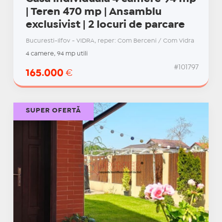
| Teren 470 mp | Ansamblu
exclusivist | 2 locuri de parcare
Bucuresti-Ilfov - VIDRA, reper: Com Berceni / Com Vidra
4 camere, 94 mp utili
#101797
165.000
€
SUPER OFERTĂ