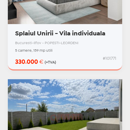
Splaiul Unirii - Vila individuala
Bucuresti-Ilfov - POPESTI-LEORDENI
5 camere, 159 mp utili
#101771
330.000
€
(+TVA)