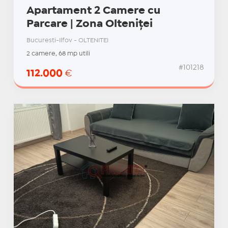
Apartament 2 Camere cu
Parcare | Zona Olteniței
Bucuresti-Ilfov - OLTENITEI
2 camere, 68 mp utili
#101218
112.000
€