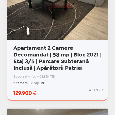
Apartament 2 Camere
Decomandat | 58 mp | Bloc 2021 |
Etaj 3/5 | Parcare Subterană
Inclusă | Apărătorii Patriei
Bucuresti-Ilfov - OLTENITEI
2 camere, 58 mp utili
#102067
129.900
€