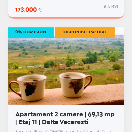
#101491
173.000
€
0% COMISION
DISPONIBIL IMEDIAT
Apartament 2 camere | 69,13 mp
| Etaj 11 | Delta Vacaresti
Bucuresti-Ilfov - OLTENITEI, reper: Sos Oltenitei , Delta