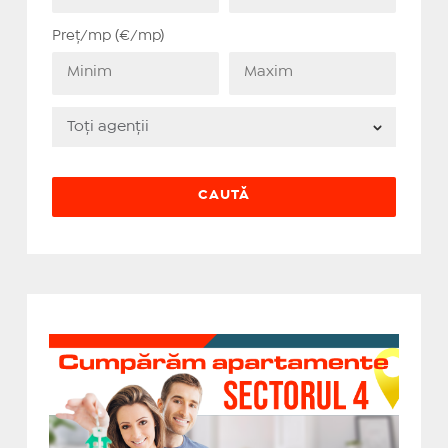
Preț/mp (€/mp)