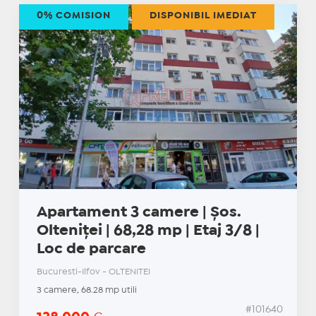
0% COMISION
DISPONIBIL IMEDIAT
Apartament 3 camere | Șos.
Olteniței | 68,28 mp | Etaj 3/8 |
Loc de parcare
Bucuresti-Ilfov - OLTENITEI
3 camere, 68.28 mp utili
#101640