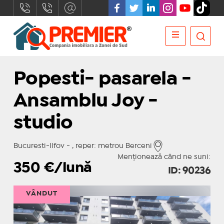
Popesti- pasarela -
Ansamblu Joy -
studio
Bucuresti-Ilfov - , reper: metrou Berceni
Menționează când ne suni:
350
€/lună
ID: 90236
VÂNDUT