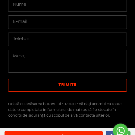
Odată cu apăsarea butonului "TRIMITE" vă daţi acordul ca toate
datele completate în formularul de mai sus să fie stocate în
condiţii de siguranţă cu scopul de a vă contacta ulterior.
Site realizat pe platforma
IMOPEDIA.ro - Anunțuri