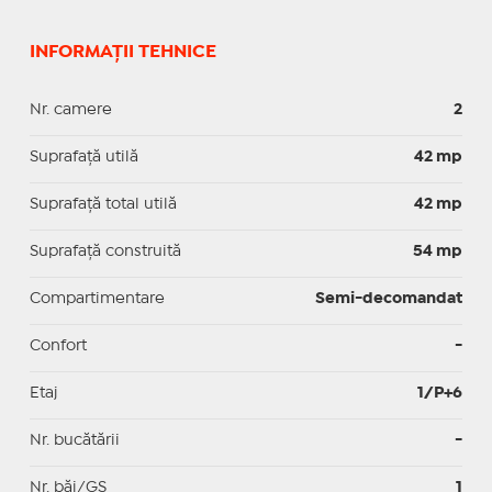
INFORMAȚII TEHNICE
Nr. camere
2
Suprafaţă utilă
42 mp
Suprafaţă total utilă
42 mp
Suprafaţă construită
54 mp
Compartimentare
Semi-decomandat
Confort
-
Etaj
1/P+6
Nr. bucătării
-
Nr. băi/GS
1