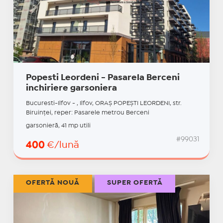
Popesti Leordeni - Pasarela Berceni
inchiriere garsoniera
Bucuresti-Ilfov - , Ilfov, ORAŞ POPEŞTI LEORDENI, str.
Biruinţei, reper: Pasarele metrou Berceni
garsonieră, 41 mp utili
#99031
400
€/lună
OFERTĂ NOUĂ
SUPER OFERTĂ