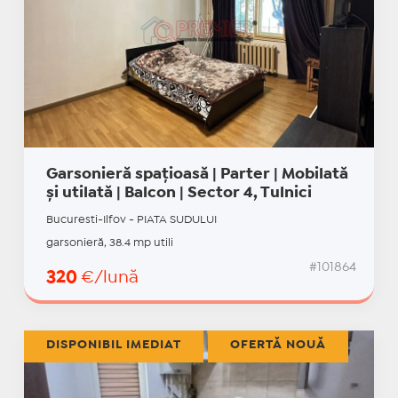
Garsonieră spațioasă | Parter | Mobilată
și utilată | Balcon | Sector 4, Tulnici
Bucuresti-Ilfov - PIATA SUDULUI
garsonieră, 38.4 mp utili
#101864
320
€/lună
DISPONIBIL IMEDIAT
OFERTĂ NOUĂ