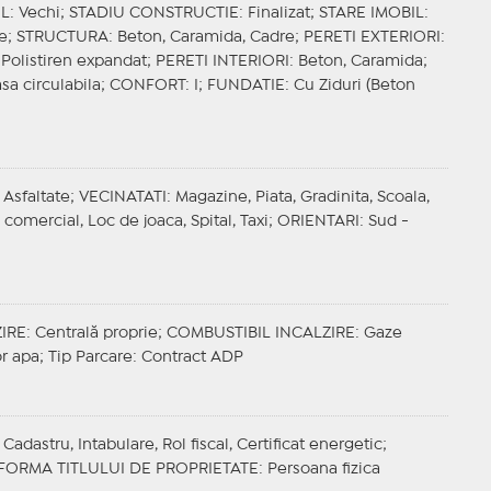
IL
: Vechi;
STADIU CONSTRUCTIE
: Finalizat;
STARE IMOBIL
:
re;
STRUCTURA
: Beton, Caramida, Cadre;
PERETI EXTERIORI
:
, Polistiren expandat;
PERETI INTERIORI
: Beton, Caramida;
asa circulabila;
CONFORT
: I;
FUNDATIE
: Cu Ziduri (Beton
 Asfaltate;
VECINATATI
: Magazine, Piata, Gradinita, Scoala,
comercial, Loc de joaca, Spital, Taxi;
ORIENTARI
: Sud -
IRE
: Centrală proprie;
COMBUSTIBIL INCALZIRE
: Gaze
or apa;
Tip Parcare
: Contract ADP
adastru, Intabulare, Rol fiscal, Certificat energetic;
FORMA TITLULUI DE PROPRIETATE
: Persoana fizica