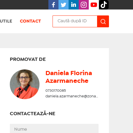
UTILE
CONTACT
PROMOVAT DE
Daniela Florina
Azarmaneche
0730170085
daniela.azarmaneche@zonadesud.ro
CONTACTEAZĂ-NE