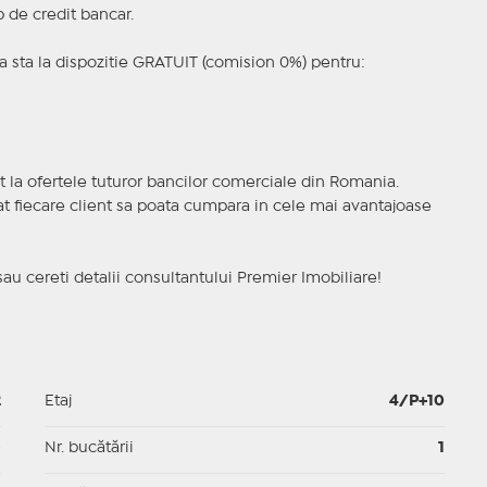
p de credit bancar.
 sta la dispozitie GRATUIT (comision 0%) pentru:
t la ofertele tuturor bancilor comerciale din Romania.
ncat fiecare client sa poata cumpara in cele mai avantajoase
sau cereti detalii consultantului Premier Imobiliare!
2
Etaj
4/P+10
p
Nr. bucătării
1