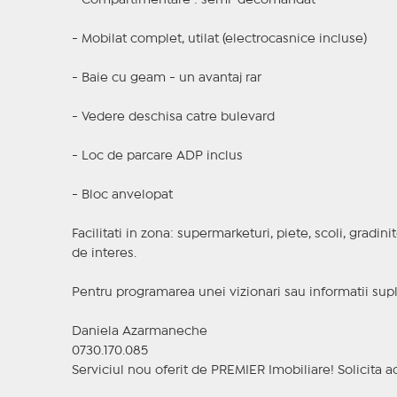
- Compartimentare : semi-decomandat
- Mobilat complet, utilat (electrocasnice incluse)
- Baie cu geam - un avantaj rar
- Vedere deschisa catre bulevard
- Loc de parcare ADP inclus
- Bloc anvelopat
Facilitati in zona: supermarketuri, piete, scoli, gradin
de interes.
Pentru programarea unei vizionari sau informatii supl
Daniela Azarmaneche
0730.170.085
Serviciul nou oferit de PREMIER Imobiliare! Solicit