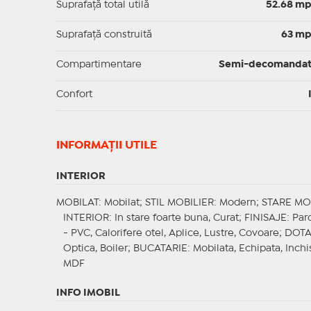
Suprafaţă total utilă
52.68 m
Suprafaţă construită
63 m
Compartimentare
Semi-decomanda
Confort
INFORMAŢII UTILE
INTERIOR
MOBILAT
: Mobilat;
STIL MOBILIER
: Modern;
STARE MO
INTERIOR
: In stare foarte buna, Curat;
FINISAJE
: Par
- PVC, Calorifere otel, Aplice, Lustre, Covoare;
DOTA
Optica, Boiler;
BUCATARIE
: Mobilata, Echipata, Inchi
MDF
INFO IMOBIL