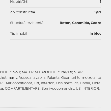
p
Nr. băi/GS
1
p
An construcție
1971
t
Structură rezistență
Beton, Caramida, Cadre
I
Tip imobil
In bloc
BILIER
: Nou;
MATERIALE MOBILIER
: Pal/Pfl;
STARE
chet masiv, Vopsea lavabila, Faianta, Geamuri termoizolante
RI
: Aer conditionat, Lift, Interfon, Usa metalica, Cablu, Fibra
sa;
COMPARTIMENTARE
: Semi-decomandat;
USI INTERIOR
: