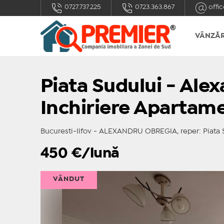
0727.737.225
0723.363.867
offic
VÂNZĂR
Piata Sudului - Ale
Inchiriere Apartam
Bucuresti-Ilfov - ALEXANDRU OBREGIA, reper: Piata 
450
€/lună
VÂNDUT