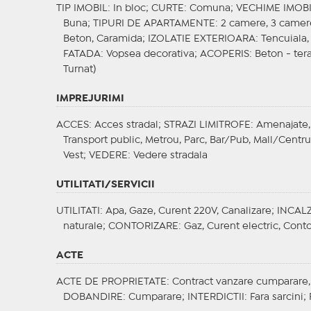
TIP IMOBIL
: In bloc;
CURTE
: Comuna;
VECHIME IMOB
Buna;
TIPURI DE APARTAMENTE
: 2 camere, 3 came
Beton, Caramida;
IZOLATIE EXTERIOARA
: Tencuiala
FATADA
: Vopsea decorativa;
ACOPERIS
: Beton - ter
Turnat)
IMPREJURIMI
ACCES
: Acces stradal;
STRAZI LIMITROFE
: Amenajate,
Transport public, Metrou, Parc, Bar/Pub, Mall/Centru 
Vest;
VEDERE
: Vedere stradala
UTILITATI/SERVICII
UTILITATI
: Apa, Gaze, Curent 220V, Canalizare;
INCALZ
naturale;
CONTORIZARE
: Gaz, Curent electric, Cont
ACTE
ACTE DE PROPRIETATE
: Contract vanzare cumparare, C
DOBANDIRE
: Cumparare;
INTERDICTII
: Fara sarcini;