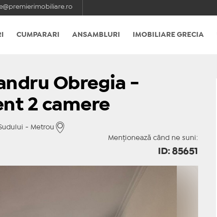
e@premierimobiliare.ro
I
CUMPARARI
ANSAMBLURI
IMOBILIARE GRECIA
xandru Obregia -
ent 2 camere
Sudului - Metrou
Menționează când ne suni:
ID: 85651