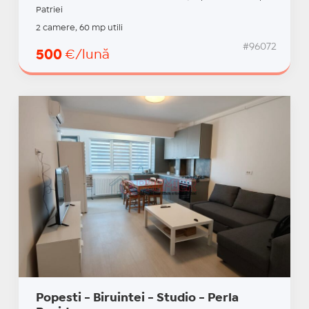
Patriei
2 camere, 60 mp utili
#96072
500
€/lună
Popesti - Biruintei - Studio - Perla