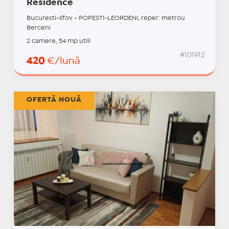
Residence
Bucuresti-Ilfov - POPESTI-LEORDENI, reper: metrou
Berceni
2 camere, 54 mp utili
#101912
420
€/lună
OFERTĂ NOUĂ