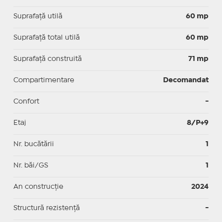
Suprafaţă utilă
60 mp
Suprafaţă total utilă
60 mp
Suprafaţă construită
71 mp
Compartimentare
Decomandat
Confort
-
Etaj
8/P+9
Nr. bucătării
1
Nr. băi/GS
1
An construcție
2024
Structură rezistență
-