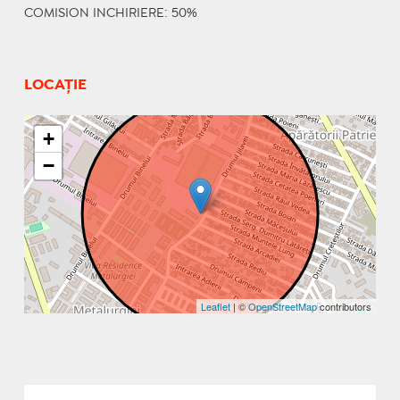
COMISION INCHIRIERE: 50%
LOCAȚIE
+
−
Leaflet
| ©
OpenStreetMap
contributors