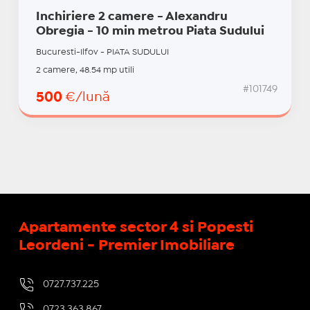
Inchiriere 2 camere - Alexandru
Obregia - 10 min metrou Piata Sudului
Bucuresti-Ilfov - PIATA SUDULUI
2 camere, 48.54 mp utili
#101749
500
€/lună
Apartamente sector 4 si Popesti
Leordeni - Premier Imobiliare
0727.737.225
0723.363.867