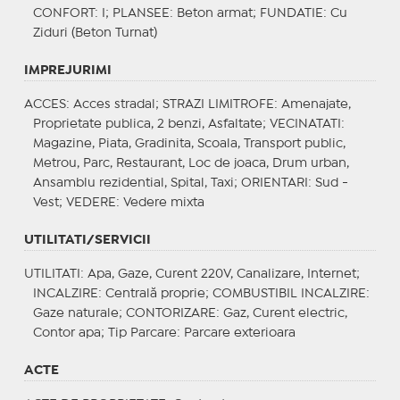
CONFORT
: I;
PLANSEE
: Beton armat;
FUNDATIE
: Cu
Ziduri (Beton Turnat)
IMPREJURIMI
ACCES
: Acces stradal;
STRAZI LIMITROFE
: Amenajate,
Proprietate publica, 2 benzi, Asfaltate;
VECINATATI
:
Magazine, Piata, Gradinita, Scoala, Transport public,
Metrou, Parc, Restaurant, Loc de joaca, Drum urban,
Ansamblu rezidential, Spital, Taxi;
ORIENTARI
: Sud -
Vest;
VEDERE
: Vedere mixta
UTILITATI/SERVICII
UTILITATI
: Apa, Gaze, Curent 220V, Canalizare, Internet;
INCALZIRE
: Centrală proprie;
COMBUSTIBIL INCALZIRE
:
Gaze naturale;
CONTORIZARE
: Gaz, Curent electric,
Contor apa;
Tip Parcare
: Parcare exterioara
ACTE