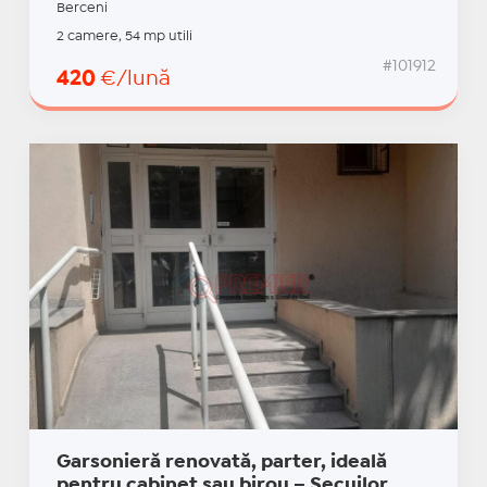
Berceni
2 camere, 54 mp utili
#101912
420
€/lună
Garsonieră renovată, parter, ideală
pentru cabinet sau birou – Secuilor,