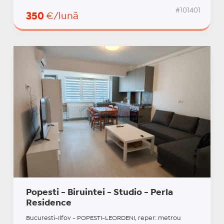
#101401
350
€/lună
Popesti - Biruintei - Studio - Perla
Residence
Bucuresti-Ilfov - POPESTI-LEORDENI, reper: metrou