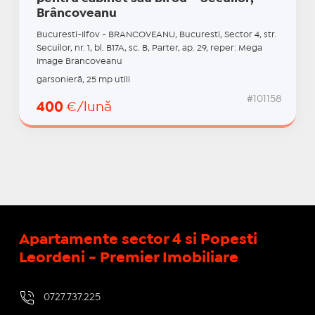
Brâncoveanu
Bucuresti-Ilfov - BRANCOVEANU, Bucuresti, Sector 4, str.
Secuilor, nr. 1, bl. B17A, sc. B, Parter, ap. 29, reper: Mega
Image Brancoveanu
garsonieră, 25 mp utili
#101158
400
€/lună
Apartamente sector 4 si Popesti
Leordeni - Premier Imobiliare
0727.737.225