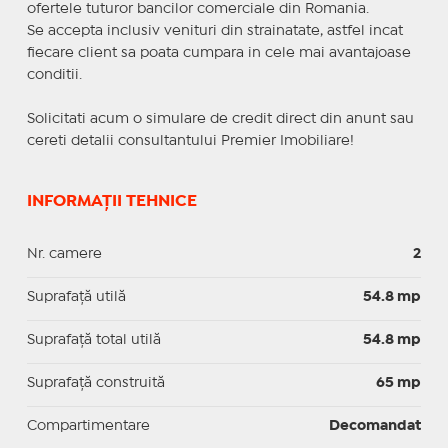
ofertele tuturor bancilor comerciale din Romania.
Se accepta inclusiv venituri din strainatate, astfel incat
fiecare client sa poata cumpara in cele mai avantajoase
conditii.
Solicitati acum o simulare de credit direct din anunt sau
cereti detalii consultantului Premier Imobiliare!
INFORMAȚII TEHNICE
Nr. camere
2
Suprafaţă utilă
54.8 mp
Suprafaţă total utilă
54.8 mp
Suprafaţă construită
65 mp
Compartimentare
Decomandat