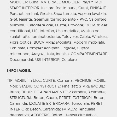
MOBILIER
: Buna;
MATERIALE MOBILIER
: Pal/Pfl, MDF;
STARE INTERIOR
: In stare foarte buna, Curat;
FINISAJE
:
Parchet laminat, Gresie, Sapa turnata, Vopsea lavabila,
Glet, Faianta, Geamuri termoizolante - PVC, Calorifere
aluminiu, Calorifere otel, Lustre, Covoare;
DOTARI
: Aer
conditionat, Lift, Interfon, Usa metalica, Masina de
spalat rufe, Iluminat exterior, Televizor, Cablu, Wireless,
Fibra Optica;
BUCATARIE
: Mobilata, Modern mobilata,
Echipata, Complet echipata, Frigider, Cuptor
microunde, Aragaz, Hota, Inchisa;
COMPARTIMENTARE
:
Decomandat;
USI INTERIOR
: Celulare
INFO IMOBIL
TIP IMOBIL
: In bloc;
CURTE
: Comuna;
VECHIME IMOBIL
:
Nou;
STADIU CONSTRUCTIE
: Finalizat;
STARE IMOBIL
:
Buna;
TIPURI DE APARTAMENTE
: 2 camere, 3 camere;
STRUCTURA
: Beton, Cadre;
PERETI EXTERIORI
: Beton,
Caramida;
IZOLATIE EXTERIOARA
: Tencuiala;
PERETI
INTERIORI
: Beton, Caramida;
FATADA
: Tencuiala
decorativa;
ACOPERIS
: Beton - terasa circulabila;