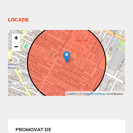
LOCAȚIE
+
−
Leaflet
| ©
OpenStreetMap
contributors
PROMOVAT DE