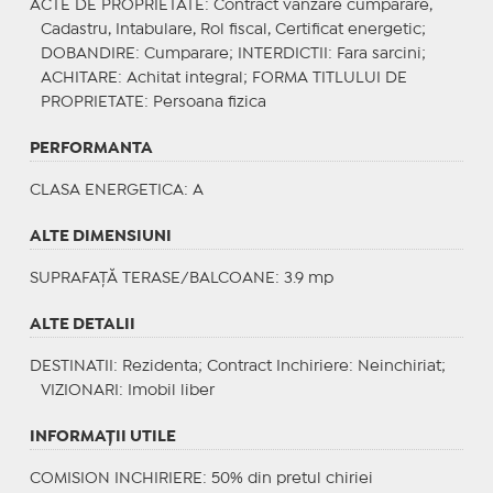
ACTE DE PROPRIETATE
: Contract vanzare cumparare,
Cadastru, Intabulare, Rol fiscal, Certificat energetic;
DOBANDIRE
: Cumparare;
INTERDICTII
: Fara sarcini;
ACHITARE
: Achitat integral;
FORMA TITLULUI DE
PROPRIETATE
: Persoana fizica
PERFORMANTA
CLASA ENERGETICA
: A
ALTE DIMENSIUNI
SUPRAFAȚĂ TERASE/BALCOANE: 3.9 mp
ALTE DETALII
DESTINATII
: Rezidenta;
Contract Inchiriere
: Neinchiriat;
VIZIONARI
: Imobil liber
INFORMAŢII UTILE
COMISION INCHIRIERE: 50% din pretul chiriei