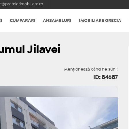
e@premierimobiliare.ro
I
CUMPARARI
ANSAMBLURI
IMOBILIARE GRECIA
umul Jilavei
Menționează când ne suni:
ID: 84687