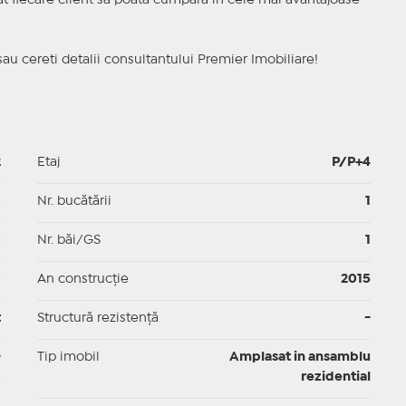
ncat fiecare client sa poata cumpara in cele mai avantajoase
sau cereti detalii consultantului Premier Imobiliare!
2
Etaj
P/P+4
p
Nr. bucătării
1
p
Nr. băi/GS
1
p
An construcție
2015
t
Structură rezistență
-
-
Tip imobil
Amplasat in ansamblu
rezidential