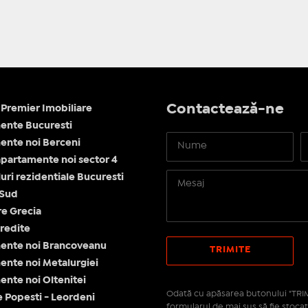
Contactează-ne
Premier Imobiliare
ente Bucuresti
nte noi Berceni
apartamente noi sector 4
ri rezidentiale Bucuresti
 Sud
re Grecia
redite
ente noi Brancoveanu
nte noi Metalurgiei
nte noi Oltenitei
Odată cu apăsarea butonului "TRIM
e Popesti - Leordeni
formularul de mai sus să fie stocat