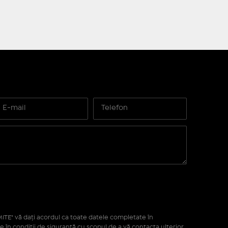
ITE" vă daţi acordul ca toate datele completate în
e în condiţii de siguranţă cu scopul de a vă contacta ulterior.