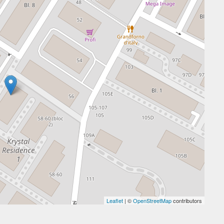
Leaflet
| ©
OpenStreetMap
contributors