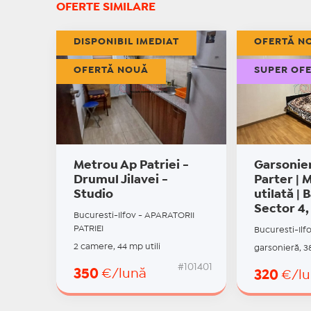
OFERTE SIMILARE
DISPONIBIL IMEDIAT
OFERTĂ N
OFERTĂ NOUĂ
SUPER OF
Metrou Ap Patriei -
Garsonier
Drumul Jilavei -
Parter | M
Studio
utilată | 
Sector 4,
Bucuresti-Ilfov - APARATORII
PATRIEI
Bucuresti-Ilf
2 camere, 44 mp utili
garsonieră, 38
#101401
350
€/lună
320
€/l