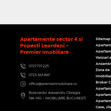
Apartamente sector 4 si
Sitemap 
Popesti Leordeni -
Apartam
Premier Imobiliare
Apartame
Vanzari 
Ansamblu
0727.737.225
Zona de
0723.363.867
Imobilia
Broker C
office@premierimobiliare.ro
Apartam
Bulevardul Alexandru Obregia
Apartame
19A-19G - IMOBILIARE BUCURESTI
Apartame
Case, vil