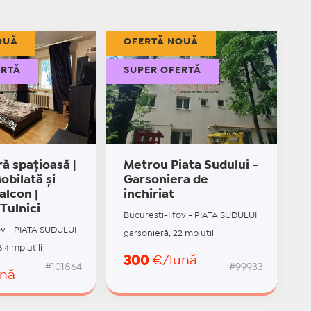
OUĂ
OFERTĂ NOUĂ
ERTĂ
SUPER OFERTĂ
ă spațioasă |
Metrou Piata Sudului -
obilată și
Garsoniera de
Balcon |
inchiriat
 Tulnici
Bucuresti-Ilfov - PIATA SUDULUI
ov - PIATA SUDULUI
garsonieră, 22 mp utili
.4 mp utili
300
€/lună
#101864
#99933
ună