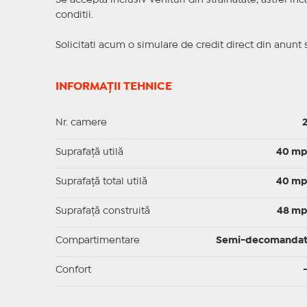
Se accepta inclusiv venituri din strainatate, astfel i
conditii.
Solicitati acum o simulare de credit direct din anunt 
INFORMAȚII TEHNICE
Nr. camere
Suprafaţă utilă
40 m
Suprafaţă total utilă
40 m
Suprafaţă construită
48 m
Compartimentare
Semi-decomanda
Confort