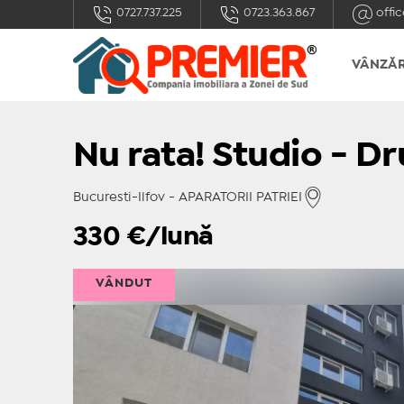
0727.737.225
0723.363.867
offic
VÂNZĂR
Nu rata! Studio - Dr
Bucuresti-Ilfov - APARATORII PATRIEI
330
€/lună
VÂNDUT