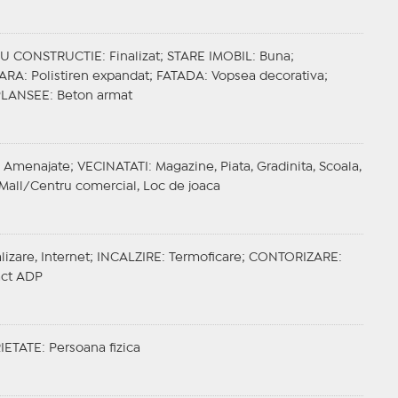
IU CONSTRUCTIE
: Finalizat;
STARE IMOBIL
: Buna;
OARA
: Polistiren expandat;
FATADA
: Vopsea decorativa;
PLANSEE
: Beton armat
: Amenajate;
VECINATATI
: Magazine, Piata, Gradinita, Scoala,
, Mall/Centru comercial, Loc de joaca
lizare, Internet;
INCALZIRE
: Termoficare;
CONTORIZARE
:
act ADP
IETATE
: Persoana fizica