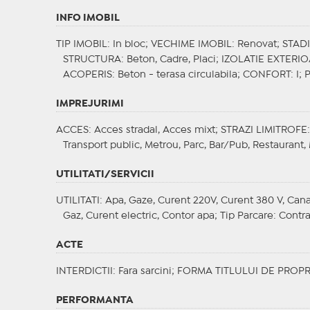
INFO IMOBIL
TIP IMOBIL
: In bloc;
VECHIME IMOBIL
: Renovat;
STAD
STRUCTURA
: Beton, Cadre, Placi;
IZOLATIE EXTERI
ACOPERIS
: Beton - terasa circulabila;
CONFORT
: I;
IMPREJURIMI
ACCES
: Acces stradal, Acces mixt;
STRAZI LIMITROFE
Transport public, Metrou, Parc, Bar/Pub, Restaurant
UTILITATI/SERVICII
UTILITATI
: Apa, Gaze, Curent 220V, Curent 380 V, Cana
Gaz, Curent electric, Contor apa;
Tip Parcare
: Contr
ACTE
INTERDICTII
: Fara sarcini;
FORMA TITLULUI DE PROPR
PERFORMANTA