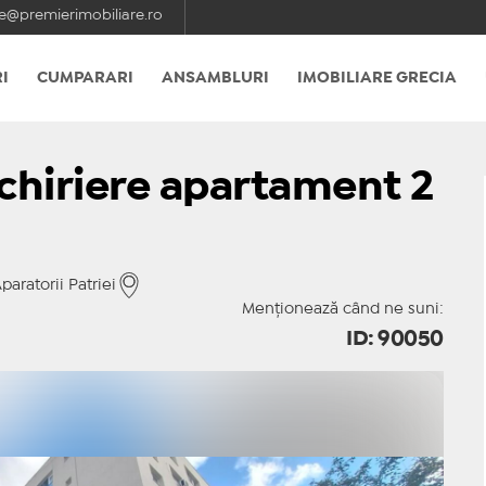
e@premierimobiliare.ro
I
CUMPARARI
ANSAMBLURI
IMOBILIARE GRECIA
nchiriere apartament 2
aratorii Patriei
Menționează când ne suni:
ID: 90050