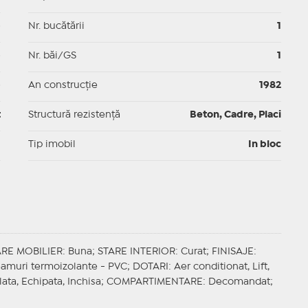
p
Nr. bucătării
1
p
Nr. băi/GS
1
p
An construcție
1982
t
Structură rezistență
Beton, Cadre, Placi
I
Tip imobil
In bloc
ARE MOBILIER
: Buna;
STARE INTERIOR
: Curat;
FINISAJE
:
Geamuri termoizolante - PVC;
DOTARI
: Aer conditionat, Lift,
lata, Echipata, Inchisa;
COMPARTIMENTARE
: Decomandat;