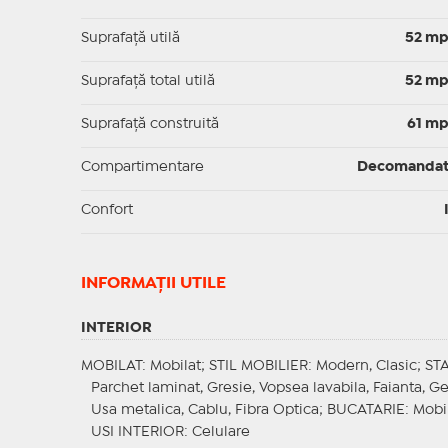
Suprafaţă utilă
52 m
Suprafaţă total utilă
52 m
Suprafaţă construită
61 m
Compartimentare
Decomanda
Confort
INFORMAŢII UTILE
INTERIOR
MOBILAT
: Mobilat;
STIL MOBILIER
: Modern, Clasic;
ST
Parchet laminat, Gresie, Vopsea lavabila, Faianta, 
Usa metalica, Cablu, Fibra Optica;
BUCATARIE
: Mobi
USI INTERIOR
: Celulare