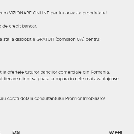
a acum VIZIONARE ONLINE pentru aceasta proprietate!
p de credit bancar.
 sta la dispozitie GRATUIT (comision 0%) pentru:
t la ofertele tuturor bancilor comerciale din Romania.
ncat fiecare client sa poata cumpara in cele mai avantajoase
sau cereti detalii consultantului Premier Imobiliare!
2
Etaj
8/P+8