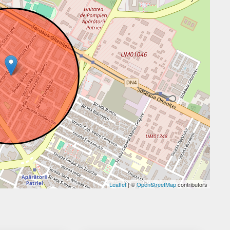
Leaflet
| ©
OpenStreetMap
contributors