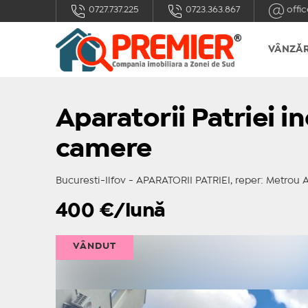
0727.737.225
0723.363.867
offic
VÂNZĂR
Aparatorii Patriei i
camere
Bucuresti-Ilfov - APARATORII PATRIEI, reper: Metrou Ap
400
€/lună
VÂNDUT