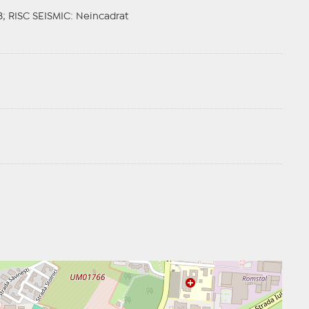
B;
RISC SEISMIC
: Neincadrat