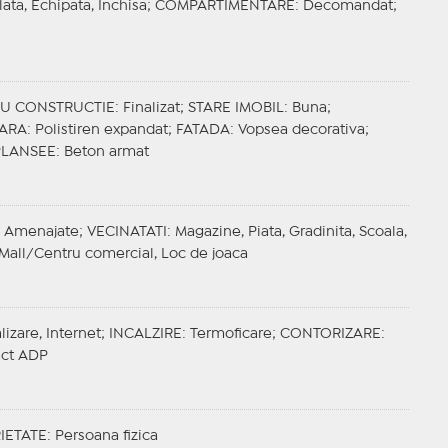
lata, Echipata, Inchisa;
COMPARTIMENTARE
: Decomandat;
IU CONSTRUCTIE
: Finalizat;
STARE IMOBIL
: Buna;
OARA
: Polistiren expandat;
FATADA
: Vopsea decorativa;
PLANSEE
: Beton armat
: Amenajate;
VECINATATI
: Magazine, Piata, Gradinita, Scoala,
, Mall/Centru comercial, Loc de joaca
lizare, Internet;
INCALZIRE
: Termoficare;
CONTORIZARE
:
act ADP
IETATE
: Persoana fizica