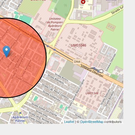
Leaflet
| ©
OpenStreetMap
contributors