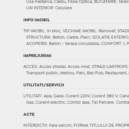
Usa metalica, Cablu, Fibra Optica;
BUCATARIE
: Mobi
USI INTERIOR
: Celulare
INFO IMOBIL
TIP IMOBIL
: In bloc;
VECHIME IMOBIL
: Renovat;
STAD
STRUCTURA
: Beton, Cadre, Placi;
IZOLATIE EXTERI
ACOPERIS
: Beton - terasa circulabila;
CONFORT
: I;
IMPREJURIMI
ACCES
: Acces stradal, Acces mixt;
STRAZI LIMITROFE
Transport public, Metrou, Parc, Bar/Pub, Restaurant
UTILITATI/SERVICII
UTILITATI
: Apa, Gaze, Curent 220V, Curent 380 V, Cana
Gaz, Curent electric, Contor apa;
Tip Parcare
: Contr
ACTE
INTERDICTII
: Fara sarcini;
FORMA TITLULUI DE PROPR