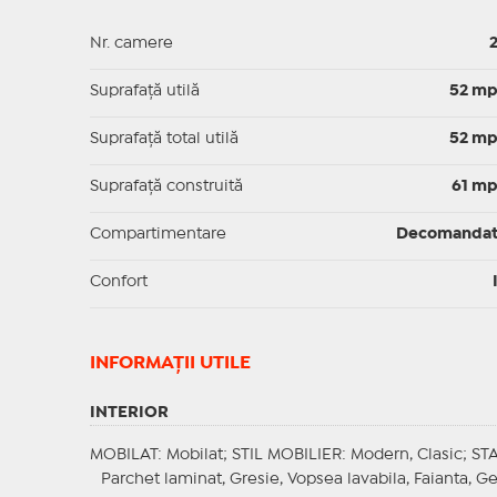
Nr. camere
Suprafaţă utilă
52 m
Suprafaţă total utilă
52 m
Suprafaţă construită
61 m
Compartimentare
Decomanda
Confort
INFORMAŢII UTILE
INTERIOR
MOBILAT
: Mobilat;
STIL MOBILIER
: Modern, Clasic;
ST
Parchet laminat, Gresie, Vopsea lavabila, Faianta, 