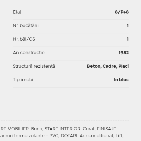
2
Etaj
8/P+8
p
Nr. bucătării
1
p
Nr. băi/GS
1
p
An construcție
1982
t
Structură rezistență
Beton, Cadre, Placi
I
Tip imobil
In bloc
ARE MOBILIER
: Buna;
STARE INTERIOR
: Curat;
FINISAJE
:
Geamuri termoizolante - PVC;
DOTARI
: Aer conditionat, Lift,