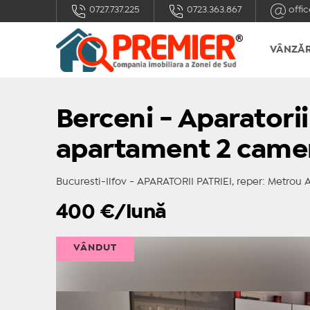
0727.737.225
0723.363.867
offic
VÂNZĂR
Berceni - Aparatorii 
apartament 2 came
Bucuresti-Ilfov - APARATORII PATRIEI, reper: Metrou Ap
400
€/lună
VÂNDUT