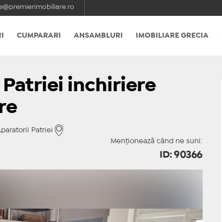
e@premierimobiliare.ro
I
CUMPARARI
ANSAMBLURI
IMOBILIARE GRECIA
Patriei inchiriere
re
aratorii Patriei
Menționează când ne suni:
ID: 90366