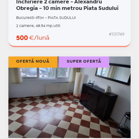
Inchiriere 2 camere - Alexandru
Obregia - 10 min metrou Piata Sudului
Bucuresti-Ilfov - PIATA SUDULUI
2 camere, 48.54 mp utili
#101749
500
€/lună
OFERTĂ NOUĂ
SUPER OFERTĂ