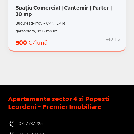
Spațiu Comercial | Cantemir | Parter |
30 mp
Bucuresti-Ilfov - CANTEMIR
garsonieră, 30.17 mp utili
#101115
500
€/lună
Apartamente sector 4 si Popesti
Leordeni - Premier Imobiliare
0727.737.225