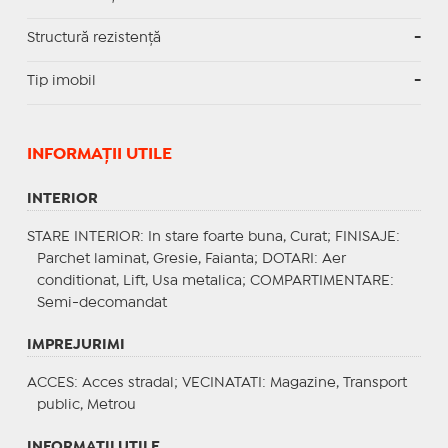
Structură rezistență
-
Tip imobil
-
INFORMAŢII UTILE
INTERIOR
STARE INTERIOR
: In stare foarte buna, Curat;
FINISAJE
:
Parchet laminat, Gresie, Faianta;
DOTARI
: Aer
conditionat, Lift, Usa metalica;
COMPARTIMENTARE
:
Semi-decomandat
IMPREJURIMI
ACCES
: Acces stradal;
VECINATATI
: Magazine, Transport
public, Metrou
INFORMAŢII UTILE