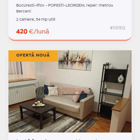
Bucuresti-Ilfov - POPESTI-LEORDENI, reper: metrou
Berceni
2 camere, 54 mp utili
#101912
420
€/lună
OFERTĂ NOUĂ