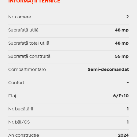
INFORMAȚII TEHNICE
Nr. camere
2
Suprafaţă utilă
48 mp
Suprafaţă total utilă
48 mp
Suprafaţă construită
55 mp
Compartimentare
Semi-decomandat
Confort
-
Etaj
6/P+10
Nr. bucătării
1
Nr. băi/GS
1
An construcție
2024