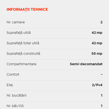
INFORMAȚII TEHNICE
Nr. camere
2
Suprafaţă utilă
42 mp
Suprafaţă total utilă
42 mp
Suprafaţă construită
55 mp
Compartimentare
Semi-decomandat
Confort
-
Etaj
2/P+4
Nr. bucătării
1
Nr. băi/GS
1