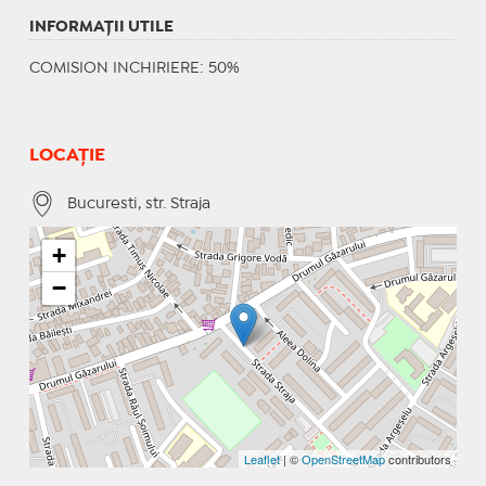
INFORMAŢII UTILE
COMISION INCHIRIERE: 50%
LOCAȚIE
Bucuresti, str. Straja
+
−
Leaflet
| ©
OpenStreetMap
contributors