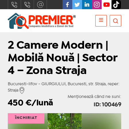
2 Camere Modern |
Mobilă Nouă | Sector
4 – Zona Straja
Bucuresti-Ilfov - GIURGIULUI, Bucuresti, str. Straja, reper:
Straja
Menționează când ne suni:
450
€/lună
ID: 100469
ÎNCHIRIAT