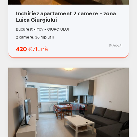
Inchiriez apartament 2 camere - zona
Luica Giurgiului
Bucuresti-Ilfov - GIURGIULUI
2 camere, 36 mp utili
#96871
420
€/lună