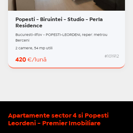
Popesti - Biruintei - Studio - Perla
Residence
Bucuresti-Ilfov - POPESTI-LEORDENI, reper: metrou
Berceni
2 camere, 54 mp utili
#101912
420
€/lună
Apartamente sector 4 si Popesti
Leordeni - Premier Imobiliare