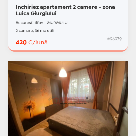
Inchiriez apartament 2 camere - zona
Luica Giurgiului
Bucuresti-Ilfov - GIURGIULUI
2 camere, 36 mp utili
#96979
420
€/lună