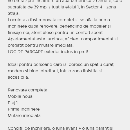
Se ofera spre inchiriere un apartament cu 2 camere, cu o
suprafata de 39 mp, situat la etajul 1, in Sector 4 - zona
Straja.
Locuinta a fost renovata complet si se afla la prima
inchiriere dupa renovare, beneficiind de mobilier si
finisaje noi, atent alese pentru un confort sporit.
Apartamentul este luminos, eficient compartimentat si
pregatit pentru mutare imediata.
LOC DE PARCARE exterior inclus in pret!
Ideal pentru persoane care isi doresc un spatiu curat,
modern si bine intretinut, intr-o zona linistita si
accesibila.
Renovare completa
Mobila noua
Etaj 1
Prima inchiriere
Mutare imediata
Conditii de inchiriere, o luna avans + o luna garantie!