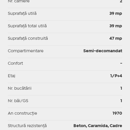
Nr. camere
2
Suprafaţă utilă
39 mp
Suprafaţă total utilă
39 mp
Suprafaţă construită
47 mp
Compartimentare
Semi-decomandat
Confort
-
Etaj
1/P+4
Nr. bucătării
1
Nr. băi/GS
1
An construcție
1970
Structură rezistență
Beton, Caramida, Cadre