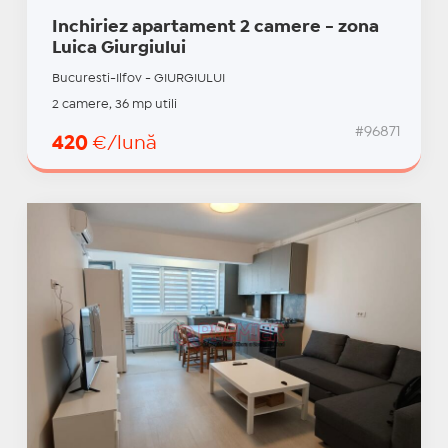
Inchiriez apartament 2 camere - zona
Luica Giurgiului
Bucuresti-Ilfov - GIURGIULUI
2 camere, 36 mp utili
#96871
420
€/lună