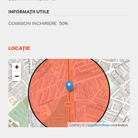
INFORMAŢII UTILE
COMISION INCHIRIERE: 50%
LOCAȚIE
+
−
Leaflet
| ©
OpenStreetMap
contributors