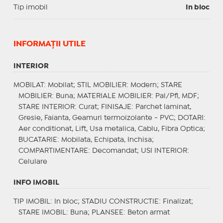
Tip imobil
In bloc
INFORMAŢII UTILE
INTERIOR
MOBILAT
: Mobilat;
STIL MOBILIER
: Modern;
STARE
MOBILIER
: Buna;
MATERIALE MOBILIER
: Pal/Pfl, MDF;
STARE INTERIOR
: Curat;
FINISAJE
: Parchet laminat,
Gresie, Faianta, Geamuri termoizolante - PVC;
DOTARI
:
Aer conditionat, Lift, Usa metalica, Cablu, Fibra Optica;
BUCATARIE
: Mobilata, Echipata, Inchisa;
COMPARTIMENTARE
: Decomandat;
USI INTERIOR
:
Celulare
INFO IMOBIL
TIP IMOBIL
: In bloc;
STADIU CONSTRUCTIE
: Finalizat;
STARE IMOBIL
: Buna;
PLANSEE
: Beton armat