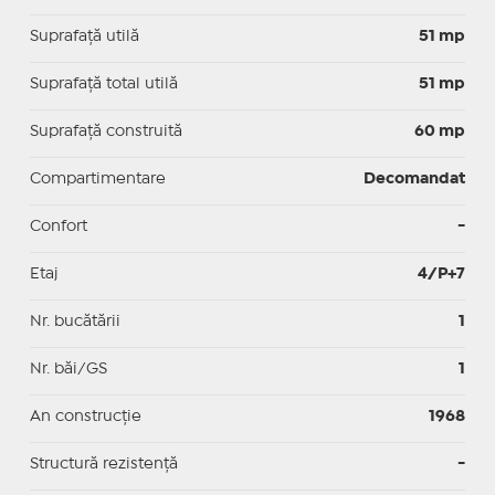
Suprafaţă utilă
51 mp
Suprafaţă total utilă
51 mp
Suprafaţă construită
60 mp
Compartimentare
Decomandat
Confort
-
Etaj
4/P+7
Nr. bucătării
1
Nr. băi/GS
1
An construcție
1968
Structură rezistență
-