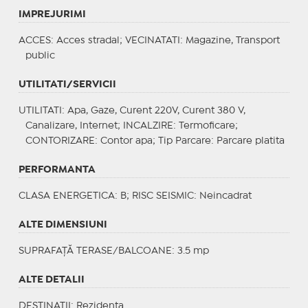
IMPREJURIMI
ACCES
: Acces stradal;
VECINATATI
: Magazine, Transport
public
UTILITATI/SERVICII
UTILITATI
: Apa, Gaze, Curent 220V, Curent 380 V,
Canalizare, Internet;
INCALZIRE
: Termoficare;
CONTORIZARE
: Contor apa;
Tip Parcare
: Parcare platita
PERFORMANTA
CLASA ENERGETICA
: B;
RISC SEISMIC
: Neincadrat
ALTE DIMENSIUNI
SUPRAFAȚĂ TERASE/BALCOANE: 3.5 mp
ALTE DETALII
DESTINATII
: Rezidenta