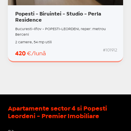
Popesti - Biruintei - Studio - Perla
Residence
Bucuresti-Ilfov - POPESTI-LEORDENI, reper: metrou
Berceni
2 camere, 54 mp utili
#101912
420
€/lună
Apartamente sector 4 si Popesti
Leordeni - Premier Imobiliare