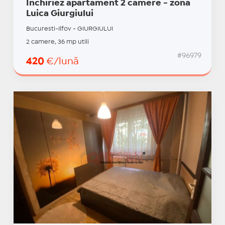
Inchiriez apartament 2 camere - zona
Luica Giurgiului
Bucuresti-Ilfov - GIURGIULUI
2 camere, 36 mp utili
#96979
420
€/lună