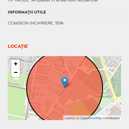
TIP IMOBIL
: Amplasat in ansamblu rezidential
INFORMAŢII UTILE
COMISION INCHIRIERE: 50%
LOCAȚIE
+
−
Leaflet
| ©
OpenStreetMap
contributors