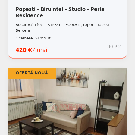
Popesti - Biruintei - Studio - Perla
Residence
Bucuresti-Ilfov - POPESTI-LEORDENI, reper: metrou
Berceni
2 camere, 54 mp utili
#101912
420
€/lună
OFERTĂ NOUĂ