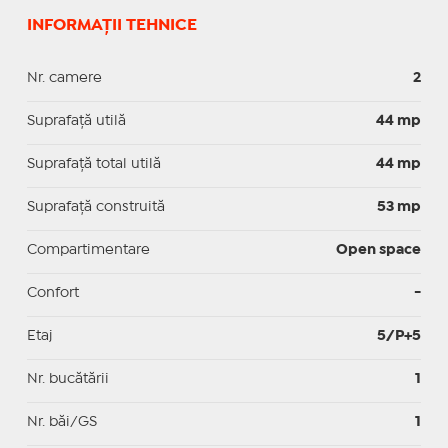
INFORMAȚII TEHNICE
Nr. camere
2
Suprafaţă utilă
44 mp
Suprafaţă total utilă
44 mp
Suprafaţă construită
53 mp
Compartimentare
Open space
Confort
-
Etaj
5/P+5
Nr. bucătării
1
Nr. băi/GS
1