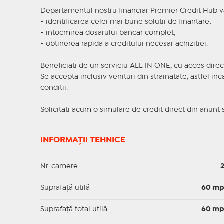
Departamentul nostru financiar Premier Credit Hub va
- identificarea celei mai bune solutii de finantare;
- intocmirea dosarului bancar complet;
- obtinerea rapida a creditului necesar achizitiei.
Beneficiati de un serviciu ALL IN ONE, cu acces direc
Se accepta inclusiv venituri din strainatate, astfel i
conditii.
Solicitati acum o simulare de credit direct din anunt 
INFORMAȚII TEHNICE
Nr. camere
Suprafaţă utilă
60 m
Suprafaţă total utilă
60 m