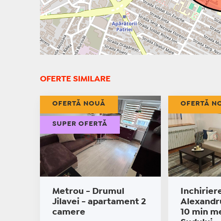
OFERTE SIMILARE
OFERTĂ NOUĂ
OFERTĂ N
SUPER OFERTĂ
Metrou - Drumul
Inchirier
Jilavei - apartament 2
Alexandr
camere
10 min m