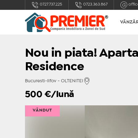
0727.737.225
0723.363.867
offic
VÂNZĂR
Nou in piata! Apart
Residence
Bucuresti-Ilfov - OLTENITEI
500
€/lună
VÂNDUT