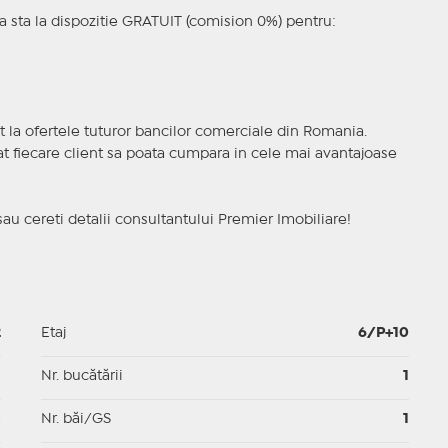
 sta la dispozitie GRATUIT (comision 0%) pentru:
t la ofertele tuturor bancilor comerciale din Romania.
ncat fiecare client sa poata cumpara in cele mai avantajoase
sau cereti detalii consultantului Premier Imobiliare!
2
Etaj
6/P+10
p
Nr. bucătării
1
p
Nr. băi/GS
1