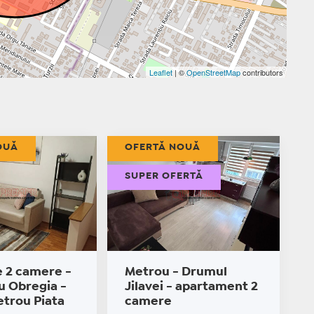
Leaflet
| ©
OpenStreetMap
contributors
OUĂ
OFERTĂ NOUĂ
SUPER OFERTĂ
e 2 camere -
Metrou - Drumul
u Obregia -
Jilavei - apartament 2
etrou Piata
camere