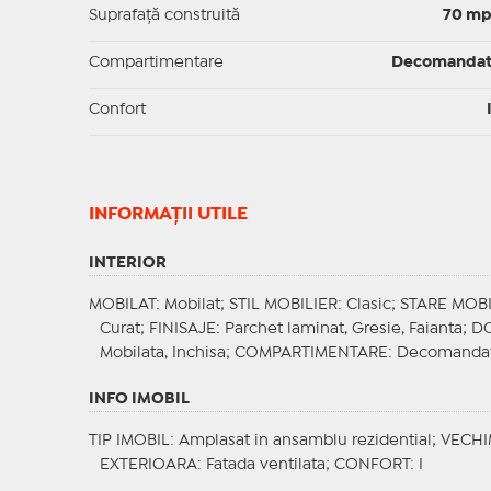
Suprafaţă construită
70 m
Compartimentare
Decomanda
Confort
INFORMAŢII UTILE
INTERIOR
MOBILAT
: Mobilat;
STIL MOBILIER
: Clasic;
STARE MOBI
Curat;
FINISAJE
: Parchet laminat, Gresie, Faianta;
DO
Mobilata, Inchisa;
COMPARTIMENTARE
: Decomanda
INFO IMOBIL
TIP IMOBIL
: Amplasat in ansamblu rezidential;
VECHI
EXTERIOARA
: Fatada ventilata;
CONFORT
: I