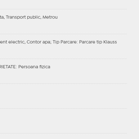
ta, Transport public, Metrou
rent electric, Contor apa;
Tip Parcare
: Parcare tip Klauss
RIETATE
: Persoana fizica