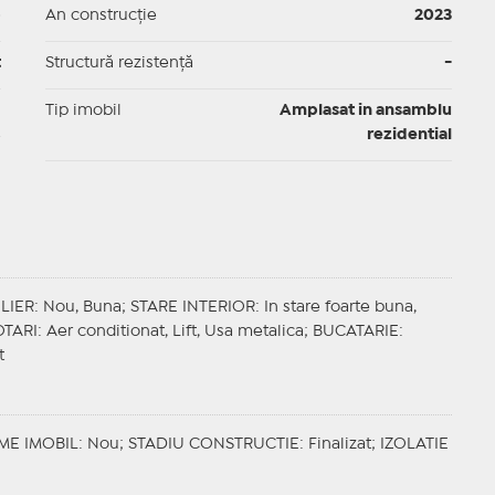
p
An construcție
2023
t
Structură rezistență
-
I
Tip imobil
Amplasat in ansamblu
rezidential
LIER
: Nou, Buna;
STARE INTERIOR
: In stare foarte buna,
TARI
: Aer conditionat, Lift, Usa metalica;
BUCATARIE
:
t
ME IMOBIL
: Nou;
STADIU CONSTRUCTIE
: Finalizat;
IZOLATIE