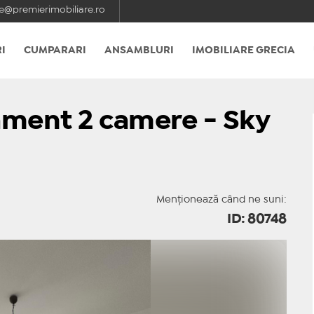
e@premierimobiliare.ro
I
CUMPARARI
ANSAMBLURI
IMOBILIARE GRECIA
ament 2 camere - Sky
Menționează când ne suni:
ID: 80748