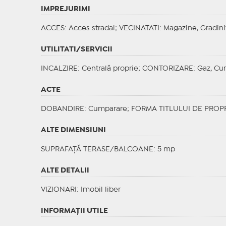
IMPREJURIMI
ACCES
: Acces stradal;
VECINATATI
: Magazine, Gradini
UTILITATI/SERVICII
INCALZIRE
: Centrală proprie;
CONTORIZARE
: Gaz, Cu
ACTE
DOBANDIRE
: Cumparare;
FORMA TITLULUI DE PROP
ALTE DIMENSIUNI
SUPRAFAȚĂ TERASE/BALCOANE: 5 mp
ALTE DETALII
VIZIONARI
: Imobil liber
INFORMAŢII UTILE