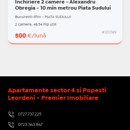
Inchiriere 2 camere - Alexandru
Obregia - 10 min metrou Piata Sudului
Bucuresti-Ilfov - PIATA SUDULUI
2 camere, 48.54 mp utili
#101749
500
€/lună
Apartamente sector 4 si Popesti
Leordeni - Premier Imobiliare
0727.737.225
0723.363.867