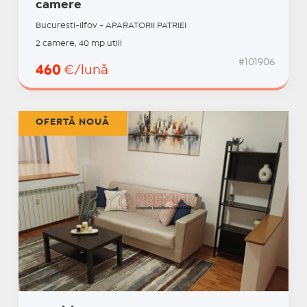
camere
Bucuresti-Ilfov - APARATORII PATRIEI
2 camere, 40 mp utili
#101906
460
€/lună
OFERTĂ NOUĂ