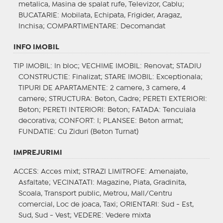
metalica, Masina de spalat rufe, Televizor, Cablu;
BUCATARIE
: Mobilata, Echipata, Frigider, Aragaz,
Inchisa;
COMPARTIMENTARE
: Decomandat
INFO IMOBIL
TIP IMOBIL
: In bloc;
VECHIME IMOBIL
: Renovat;
STADIU
CONSTRUCTIE
: Finalizat;
STARE IMOBIL
: Exceptionala;
TIPURI DE APARTAMENTE
: 2 camere, 3 camere, 4
camere;
STRUCTURA
: Beton, Cadre;
PERETI EXTERIORI
:
Beton;
PERETI INTERIORI
: Beton;
FATADA
: Tencuiala
decorativa;
CONFORT
: I;
PLANSEE
: Beton armat;
FUNDATIE
: Cu Ziduri (Beton Turnat)
IMPREJURIMI
ACCES
: Acces mixt;
STRAZI LIMITROFE
: Amenajate,
Asfaltate;
VECINATATI
: Magazine, Piata, Gradinita,
Scoala, Transport public, Metrou, Mall/Centru
comercial, Loc de joaca, Taxi;
ORIENTARI
: Sud - Est,
Sud, Sud - Vest;
VEDERE
: Vedere mixta