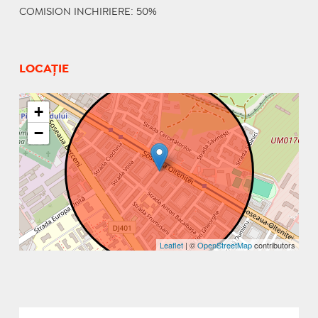
COMISION INCHIRIERE: 50%
LOCAȚIE
+
−
Leaflet
| ©
OpenStreetMap
contributors