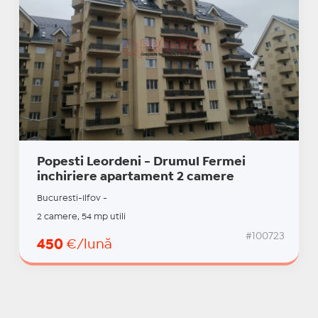
Popesti Leordeni - Drumul Fermei
inchiriere apartament 2 camere
Bucuresti-Ilfov -
2 camere, 54 mp utili
#100723
450
€/lună