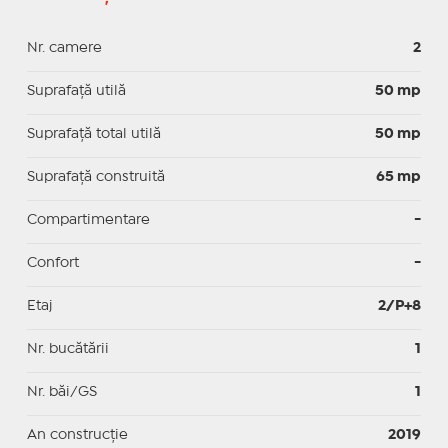
Nr. camere
2
Suprafaţă utilă
50 mp
Suprafaţă total utilă
50 mp
Suprafaţă construită
65 mp
Compartimentare
-
Confort
-
Etaj
2/P+8
Nr. bucătării
1
Nr. băi/GS
1
An construcție
2019