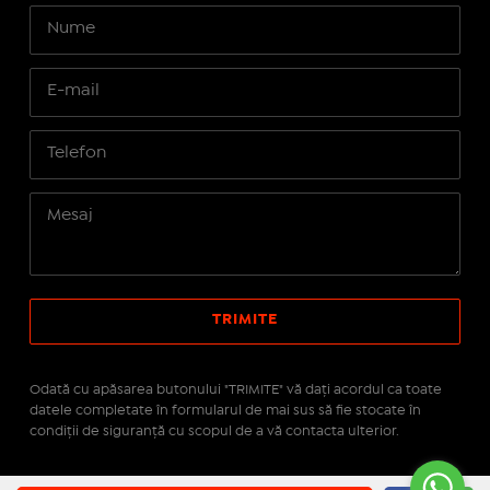
Odată cu apăsarea butonului "TRIMITE" vă daţi acordul ca toate
datele completate în formularul de mai sus să fie stocate în
condiţii de siguranţă cu scopul de a vă contacta ulterior.