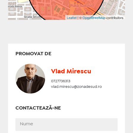
Leaflet
| ©
OpenStreetMap
contributors
PROMOVAT DE
Vlad Mirescu
0727736313
vlad.mirescu@zonadesud.ro
CONTACTEAZĂ-NE