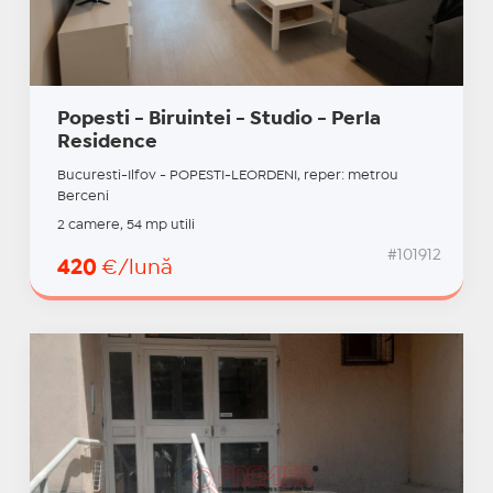
Popesti - Biruintei - Studio - Perla
Residence
Bucuresti-Ilfov - POPESTI-LEORDENI, reper: metrou
Berceni
2 camere, 54 mp utili
#101912
420
€/lună