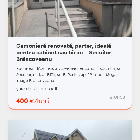
Garsonieră renovată, parter, ideală
pentru cabinet sau birou – Secuilor,
Brâncoveanu
Bucuresti-Ilfov - BRANCOVEANU, Bucuresti, Sector 4, str.
Secuilor, nr. 1, bl. B17A, sc. B, Parter, ap. 29, reper: Mega
Image Brancoveanu
garsonieră, 25 mp utili
#101158
400
€/lună