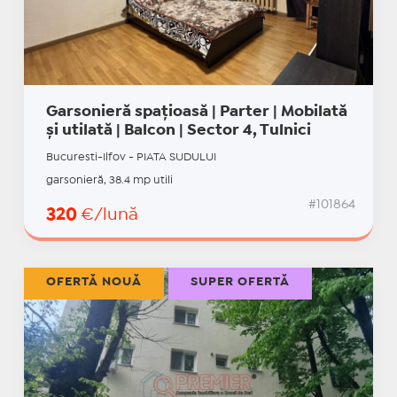
Garsonieră spațioasă | Parter | Mobilată
și utilată | Balcon | Sector 4, Tulnici
Bucuresti-Ilfov - PIATA SUDULUI
garsonieră, 38.4 mp utili
#101864
320
€/lună
OFERTĂ NOUĂ
SUPER OFERTĂ