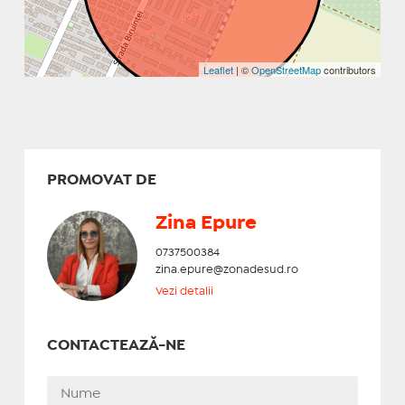
Leaflet
| ©
OpenStreetMap
contributors
PROMOVAT DE
Zina Epure
0737500384
zina.epure@zonadesud.ro
Vezi detalii
CONTACTEAZĂ-NE