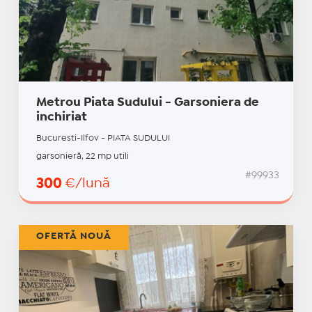
Metrou Piata Sudului - Garsoniera de
inchiriat
Bucuresti-Ilfov - PIATA SUDULUI
garsonieră, 22 mp utili
#99933
300
€/lună
OFERTĂ NOUĂ