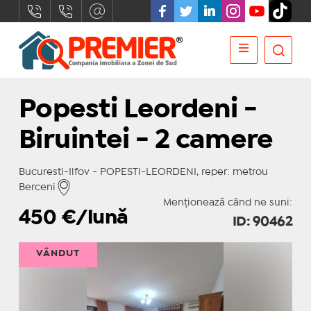
Popesti Leordeni -
Biruintei - 2 camere
Bucuresti-Ilfov - POPESTI-LEORDENI, reper: metrou
Berceni
Menționează când ne suni:
450
€/lună
ID: 90462
VÂNDUT