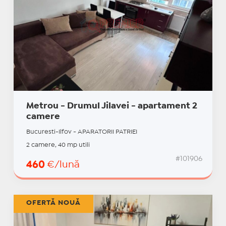
Metrou - Drumul Jilavei - apartament 2
camere
Bucuresti-Ilfov - APARATORII PATRIEI
2 camere, 40 mp utili
#101906
460
€/lună
OFERTĂ NOUĂ