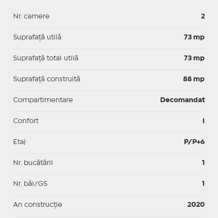
Nr. camere
2
Suprafaţă utilă
73 mp
Suprafaţă total utilă
73 mp
Suprafaţă construită
88 mp
Compartimentare
Decomandat
Confort
I
Etaj
P/P+6
Nr. bucătării
1
Nr. băi/GS
1
An construcție
2020