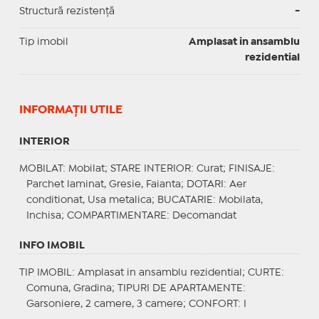
Structură rezistență
-
Tip imobil
Amplasat in ansamblu
rezidential
INFORMAŢII UTILE
INTERIOR
MOBILAT
: Mobilat;
STARE INTERIOR
: Curat;
FINISAJE
:
Parchet laminat, Gresie, Faianta;
DOTARI
: Aer
conditionat, Usa metalica;
BUCATARIE
: Mobilata,
Inchisa;
COMPARTIMENTARE
: Decomandat
INFO IMOBIL
TIP IMOBIL
: Amplasat in ansamblu rezidential;
CURTE
:
Comuna, Gradina;
TIPURI DE APARTAMENTE
:
Garsoniere, 2 camere, 3 camere;
CONFORT
: I