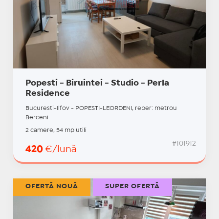
Popesti - Biruintei - Studio - Perla
Residence
Bucuresti-Ilfov - POPESTI-LEORDENI, reper: metrou
Berceni
2 camere, 54 mp utili
#101912
420
€/lună
OFERTĂ NOUĂ
SUPER OFERTĂ