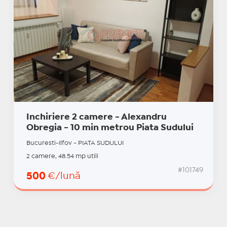
Inchiriere 2 camere - Alexandru
Obregia - 10 min metrou Piata Sudului
Bucuresti-Ilfov - PIATA SUDULUI
2 camere, 48.54 mp utili
#101749
500
€/lună