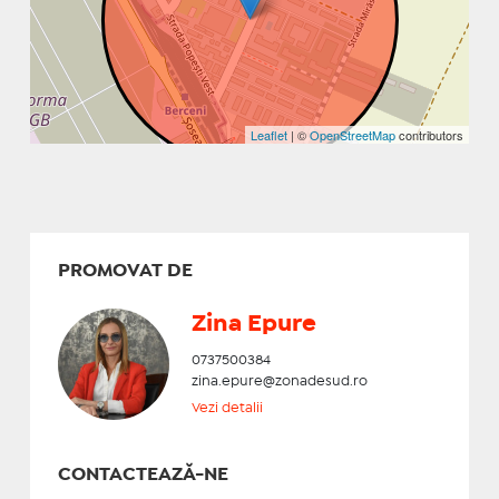
Leaflet
| ©
OpenStreetMap
contributors
PROMOVAT DE
Zina Epure
0737500384
zina.epure@zonadesud.ro
Vezi detalii
CONTACTEAZĂ-NE