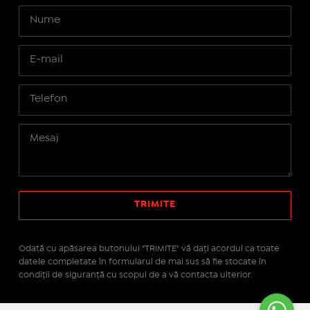
Odată cu apăsarea butonului "TRIMITE" vă daţi acordul ca toate
datele completate în formularul de mai sus să fie stocate în
condiţii de siguranţă cu scopul de a vă contacta ulterior.