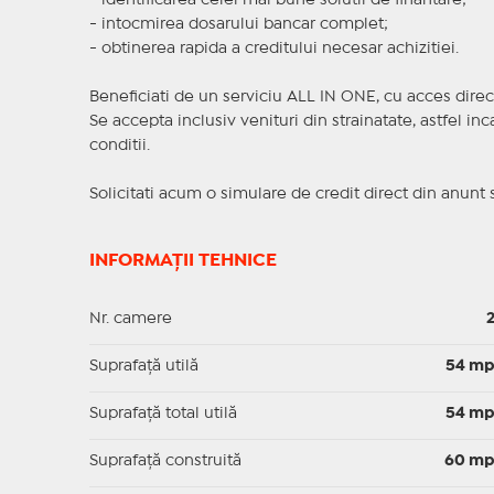
- identificarea celei mai bune solutii de finantare;
- intocmirea dosarului bancar complet;
- obtinerea rapida a creditului necesar achizitiei.
Beneficiati de un serviciu ALL IN ONE, cu acces direc
Se accepta inclusiv venituri din strainatate, astfel i
conditii.
Solicitati acum o simulare de credit direct din anunt 
INFORMAȚII TEHNICE
Nr. camere
Suprafaţă utilă
54 m
Suprafaţă total utilă
54 m
Suprafaţă construită
60 m