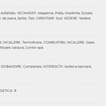
 Asfaltate;
VECINATATI
: Magazine, Piata, Gradinita, Scoala,
de joaca, Spital, Taxi;
ORIENTARI
: Sud;
VEDERE
: Vedere
t;
INCALZIRE
: Termoficare;
COMBUSTIBIL INCALZIRE
: Gaze
rtitoare caldura, Contor apa
;
DOBANDIRE
: Cumparare;
INTERDICTII
: Ipoteca bancara;
GETICA
: B