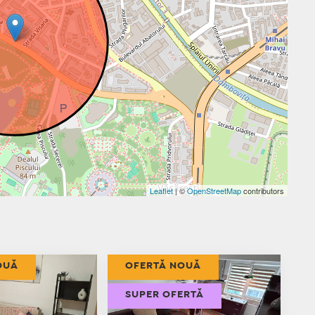
Leaflet
| ©
OpenStreetMap
contributors
OUĂ
OFERTĂ NOUĂ
SUPER OFERTĂ