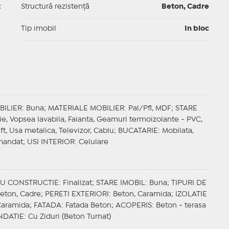
t
Structură rezistență
Beton, Cadre
I
Tip imobil
In bloc
BILIER
: Buna;
MATERIALE MOBILIER
: Pal/Pfl, MDF;
STARE
ie, Vopsea lavabila, Faianta, Geamuri termoizolante - PVC,
ift, Usa metalica, Televizor, Cablu;
BUCATARIE
: Mobilata,
mandat;
USI INTERIOR
: Celulare
IU CONSTRUCTIE
: Finalizat;
STARE IMOBIL
: Buna;
TIPURI DE
Beton, Cadre;
PERETI EXTERIORI
: Beton, Caramida;
IZOLATIE
 Caramida;
FATADA
: Fatada Beton;
ACOPERIS
: Beton - terasa
NDATIE
: Cu Ziduri (Beton Turnat)