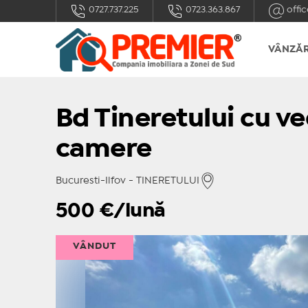
0727.737.225
0723.363.867
offic
VÂNZĂR
Bd Tineretului cu ve
camere
Bucuresti-Ilfov - TINERETULUI
500
€/lună
VÂNDUT