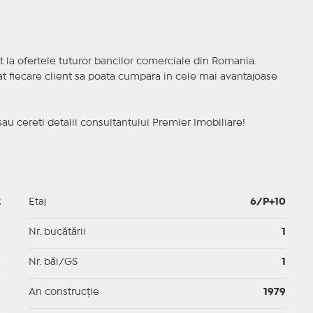
t la ofertele tuturor bancilor comerciale din Romania.
ncat fiecare client sa poata cumpara in cele mai avantajoase
sau cereti detalii consultantului Premier Imobiliare!
2
Etaj
6/P+10
p
Nr. bucătării
1
p
Nr. băi/GS
1
p
An construcție
1979