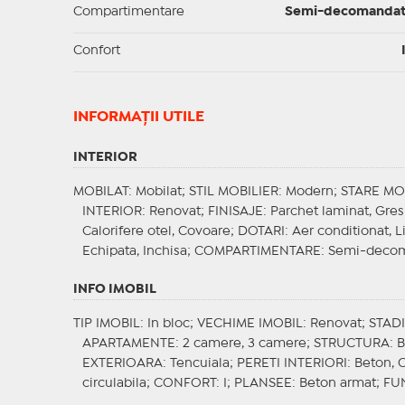
Compartimentare
Semi-decomanda
Confort
INFORMAŢII UTILE
INTERIOR
MOBILAT
: Mobilat;
STIL MOBILIER
: Modern;
STARE MO
INTERIOR
: Renovat;
FINISAJE
: Parchet laminat, Gres
Calorifere otel, Covoare;
DOTARI
: Aer conditionat, L
Echipata, Inchisa;
COMPARTIMENTARE
: Semi-deco
INFO IMOBIL
TIP IMOBIL
: In bloc;
VECHIME IMOBIL
: Renovat;
STAD
APARTAMENTE
: 2 camere, 3 camere;
STRUCTURA
: 
EXTERIOARA
: Tencuiala;
PERETI INTERIORI
: Beton,
circulabila;
CONFORT
: I;
PLANSEE
: Beton armat;
FU