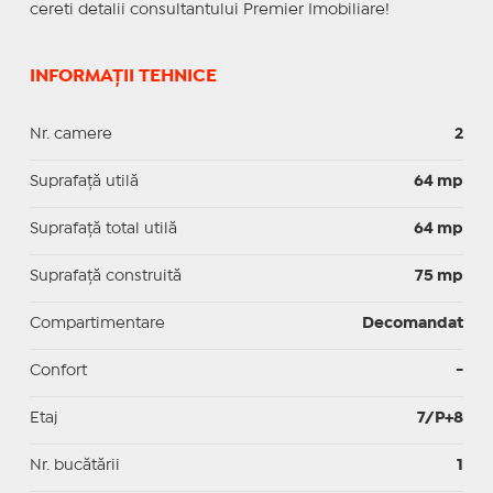
cereti detalii consultantului Premier Imobiliare!
INFORMAȚII TEHNICE
Nr. camere
2
Suprafaţă utilă
64 mp
Suprafaţă total utilă
64 mp
Suprafaţă construită
75 mp
Compartimentare
Decomandat
Confort
-
Etaj
7/P+8
Nr. bucătării
1