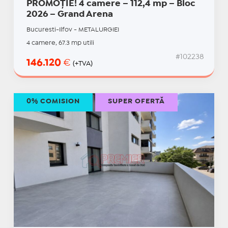
PROMOȚIE! 4 camere – 112,4 mp – Bloc
2026 – Grand Arena
Bucuresti-Ilfov - METALURGIEI
4 camere, 67.3 mp utili
#102238
146.120
€
(+TVA)
0% COMISION
SUPER OFERTĂ