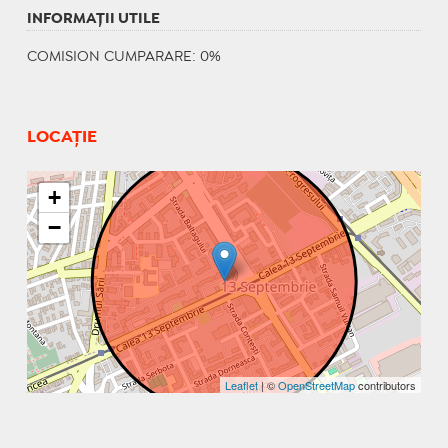
INFORMAŢII UTILE
COMISION CUMPARARE: 0%
LOCAȚIE
+
−
Leaflet
| ©
OpenStreetMap
contributors