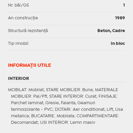
Nr. băi/GS
1
An construcție
1989
Structură rezistență
Beton, Cadre
Tip imobil
In bloc
INFORMAŢII UTILE
INTERIOR
MOBILAT
: Mobilat;
STARE MOBILIER
: Buna;
MATERIALE
MOBILIER
: Pal/Pfl;
STARE INTERIOR
: Curat;
FINISAJE
:
Parchet laminat, Gresie, Faianta, Geamuri
termoizolante - PVC;
DOTARI
: Aer conditionat, Lift, Usa
metalica;
BUCATARIE
: Mobilata;
COMPARTIMENTARE
:
Decomandat;
USI INTERIOR
: Lemn masiv