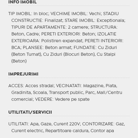
INFO IMOBIL
TIP IMOBIL
: In bloc;
VECHIME IMOBIL
: Vechi;
STADIU
CONSTRUCTIE
: Finalizat;
STARE IMOBIL
: Exceptionala;
TIPURI DE APARTAMENTE
: 2 camere;
STRUCTURA
:
Beton, Cadre;
PERETI EXTERIORI
: Beton;
IZOLATIE
EXTERIOARA
: Polistiren expandat;
PERETI INTERIORI
:
BCA;
PLANSEE
: Beton armat;
FUNDATIE
: Cu Ziduri
(Beton Turnat), Cu Ziduri (Blocuri Beton), Cu Stalpi
(Beton)
IMPREJURIMI
ACCES
: Acces stradal;
VECINATATI
: Magazine, Piata,
Gradinita, Scoala, Transport public, Parc, Mall/Centru
comercial;
VEDERE
: Vedere pe spate
UTILITATI/SERVICII
UTILITATI
: Apa, Gaze, Curent 220V;
CONTORIZARE
: Gaz,
Curent electric, Repartitoare caldura, Contor apa