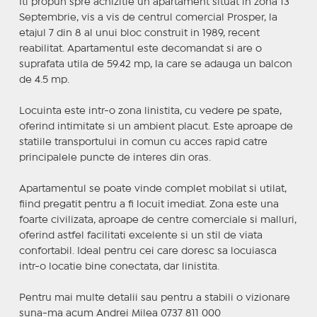
Iti propun spre achizitie un apartament situat in zona 13
Septembrie, vis a vis de centrul comercial Prosper, la
etajul 7 din 8 al unui bloc construit in 1989, recent
reabilitat. Apartamentul este decomandat si are o
suprafata utila de 59.42 mp, la care se adauga un balcon
de 4.5 mp.
Locuinta este intr-o zona linistita, cu vedere pe spate,
oferind intimitate si un ambient placut. Este aproape de
statiile transportului in comun cu acces rapid catre
principalele puncte de interes din oras.
Apartamentul se poate vinde complet mobilat si utilat,
fiind pregatit pentru a fi locuit imediat. Zona este una
foarte civilizata, aproape de centre comerciale si malluri,
oferind astfel facilitati excelente si un stil de viata
confortabil. Ideal pentru cei care doresc sa locuiasca
intr-o locatie bine conectata, dar linistita.
Pentru mai multe detalii sau pentru a stabili o vizionare
suna-ma acum Andrei Milea 0737 811 000