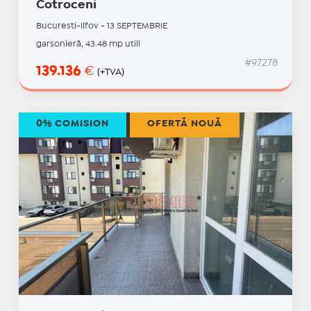
Cotroceni
Bucuresti-Ilfov - 13 SEPTEMBRIE
garsonieră, 43.48 mp utili
#97278
139.136
€
(+TVA)
0% COMISION
OFERTĂ NOUĂ