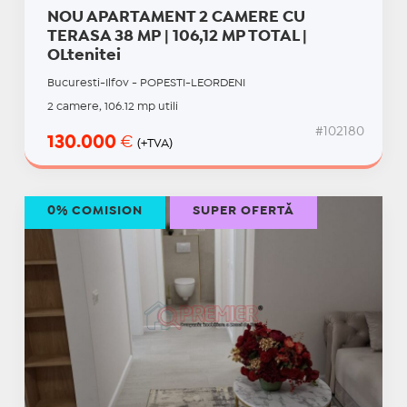
NOU APARTAMENT 2 CAMERE CU
TERASA 38 MP | 106,12 MP TOTAL |
OLtenitei
Bucuresti-Ilfov - POPESTI-LEORDENI
2 camere, 106.12 mp utili
#102180
130.000
€
(+TVA)
0% COMISION
SUPER OFERTĂ