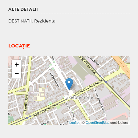
ALTE DETALII
DESTINATII
: Rezidenta
LOCAȚIE
+
−
Leaflet
| ©
OpenStreetMap
contributors