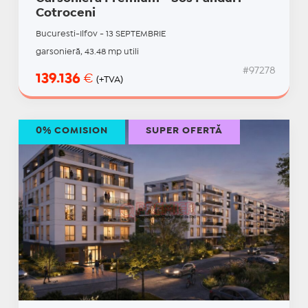
Cotroceni
Bucuresti-Ilfov - 13 SEPTEMBRIE
garsonieră, 43.48 mp utili
#97278
139.136
€
(+TVA)
0% COMISION
SUPER OFERTĂ