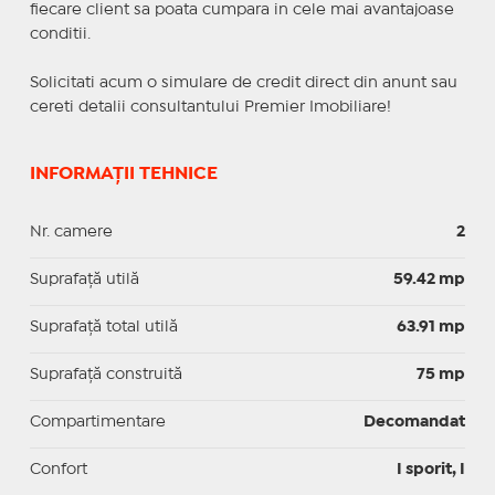
fiecare client sa poata cumpara in cele mai avantajoase
conditii.
Solicitati acum o simulare de credit direct din anunt sau
cereti detalii consultantului Premier Imobiliare!
INFORMAȚII TEHNICE
Nr. camere
2
Suprafaţă utilă
59.42 mp
Suprafaţă total utilă
63.91 mp
Suprafaţă construită
75 mp
Compartimentare
Decomandat
Confort
I sporit, I