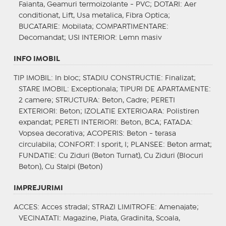
Faianta, Geamuri termoizolante - PVC;
DOTARI
: Aer
conditionat, Lift, Usa metalica, Fibra Optica;
BUCATARIE
: Mobilata;
COMPARTIMENTARE
:
Decomandat;
USI INTERIOR
: Lemn masiv
INFO IMOBIL
TIP IMOBIL
: In bloc;
STADIU CONSTRUCTIE
: Finalizat;
STARE IMOBIL
: Exceptionala;
TIPURI DE APARTAMENTE
:
2 camere;
STRUCTURA
: Beton, Cadre;
PERETI
EXTERIORI
: Beton;
IZOLATIE EXTERIOARA
: Polistiren
expandat;
PERETI INTERIORI
: Beton, BCA;
FATADA
:
Vopsea decorativa;
ACOPERIS
: Beton - terasa
circulabila;
CONFORT
: I sporit, I;
PLANSEE
: Beton armat;
FUNDATIE
: Cu Ziduri (Beton Turnat), Cu Ziduri (Blocuri
Beton), Cu Stalpi (Beton)
IMPREJURIMI
ACCES
: Acces stradal;
STRAZI LIMITROFE
: Amenajate;
VECINATATI
: Magazine, Piata, Gradinita, Scoala,