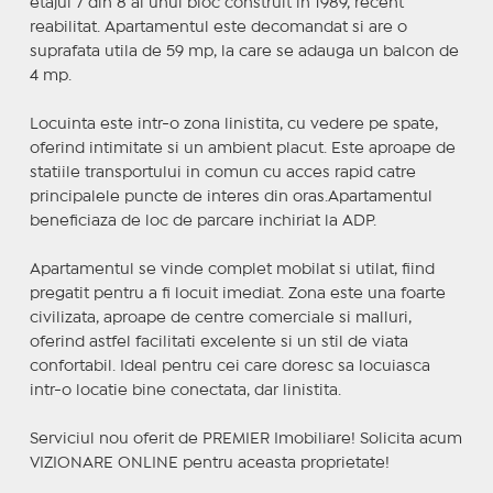
etajul 7 din 8 al unui bloc construit in 1989, recent
reabilitat. Apartamentul este decomandat si are o
suprafata utila de 59 mp, la care se adauga un balcon de
4 mp.
Locuinta este intr-o zona linistita, cu vedere pe spate,
oferind intimitate si un ambient placut. Este aproape de
statiile transportului in comun cu acces rapid catre
principalele puncte de interes din oras.Apartamentul
beneficiaza de loc de parcare inchiriat la ADP.
Apartamentul se vinde complet mobilat si utilat, fiind
pregatit pentru a fi locuit imediat. Zona este una foarte
civilizata, aproape de centre comerciale si malluri,
oferind astfel facilitati excelente si un stil de viata
confortabil. Ideal pentru cei care doresc sa locuiasca
intr-o locatie bine conectata, dar linistita.
Serviciul nou oferit de PREMIER Imobiliare! Solicita acum
VIZIONARE ONLINE pentru aceasta proprietate!