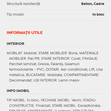
Structură rezistență
Beton, Cadre
Tip imobil
In bloc
INFORMAŢII UTILE
INTERIOR
MOBILAT
: Mobilat;
STARE MOBILIER
: Buna;
MATERIALE
MOBILIER
: Pal/Pfl;
STARE INTERIOR
: Curat;
FINISAJE
:
Parchet laminat, Gresie, Faianta, Geamuri
termoizolante - PVC;
DOTARI
: Aer conditionat, Lift, Usa
metalica;
BUCATARIE
: Mobilata;
COMPARTIMENTARE
:
Decomandat;
USI INTERIOR
: Lemn masiv
INFO IMOBIL
TIP IMOBIL
: In bloc;
VECHIME IMOBIL
: Vechi;
STADIU
CONSTRUCTIE
: Finalizat;
STARE IMOBIL
: Exceptionala;