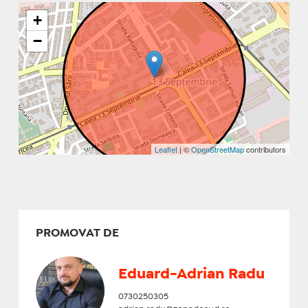
+
−
Leaflet
| ©
OpenStreetMap
contributors
PROMOVAT DE
Eduard-Adrian Radu
0730250305