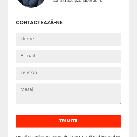
adrian.radu@zonadesud.ro
CONTACTEAZĂ-NE