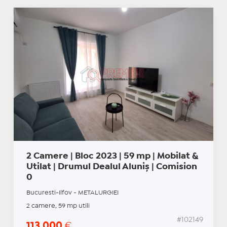
2 Camere | Bloc 2023 | 59 mp | Mobilat &
Utilat | Drumul Dealul Aluniș | Comision
0
Bucuresti-Ilfov - METALURGIEI
2 camere, 59 mp utili
#102149
113.000
€