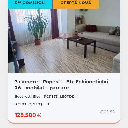
0% COMISION
OFERTĂ NOUĂ
3 camere - Popesti - Str Echinoctiului
26 - mobilat - parcare
Bucuresti-Ilfov - POPESTI-LEORDENI
3 camere, 69 mp utili
#102155
128.500
€