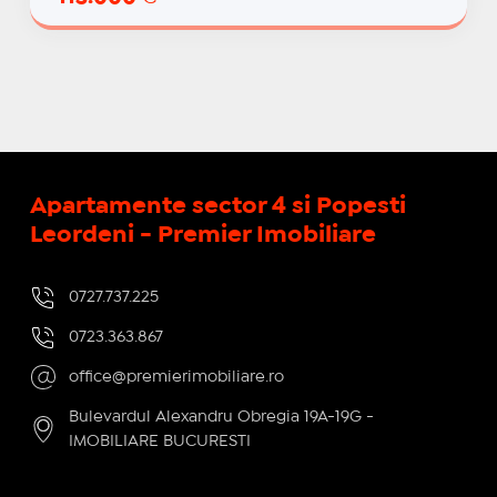
Apartamente sector 4 si Popesti
Leordeni - Premier Imobiliare
0727.737.225
0723.363.867
office@premierimobiliare.ro
Bulevardul Alexandru Obregia 19A-19G -
IMOBILIARE BUCURESTI