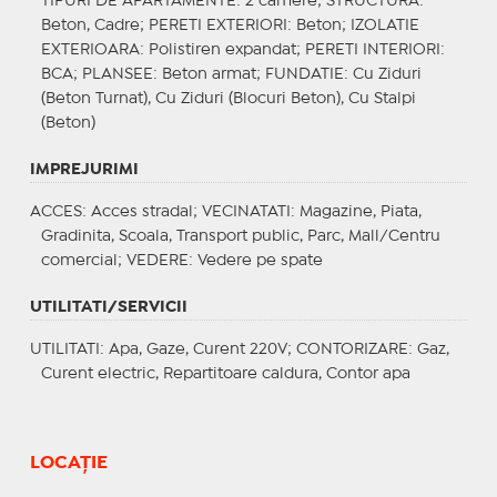
TIPURI DE APARTAMENTE
: 2 camere;
STRUCTURA
:
Beton, Cadre;
PERETI EXTERIORI
: Beton;
IZOLATIE
EXTERIOARA
: Polistiren expandat;
PERETI INTERIORI
:
BCA;
PLANSEE
: Beton armat;
FUNDATIE
: Cu Ziduri
(Beton Turnat), Cu Ziduri (Blocuri Beton), Cu Stalpi
(Beton)
IMPREJURIMI
ACCES
: Acces stradal;
VECINATATI
: Magazine, Piata,
Gradinita, Scoala, Transport public, Parc, Mall/Centru
comercial;
VEDERE
: Vedere pe spate
UTILITATI/SERVICII
UTILITATI
: Apa, Gaze, Curent 220V;
CONTORIZARE
: Gaz,
Curent electric, Repartitoare caldura, Contor apa
LOCAȚIE