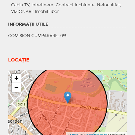
Cablu TV, Intretinere;
Contract Inchiriere
: Neinchiriat;
VIZIONARI
: Imobil liber
INFORMAŢII UTILE
COMISION CUMPARARE: 0%
LOCAȚIE
+
−
Leaflet
| ©
OpenStreetMap
contributors