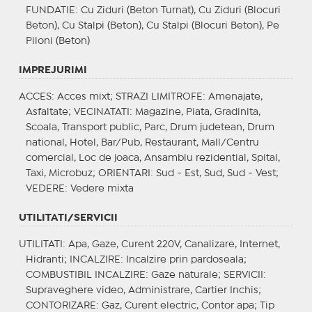
FUNDATIE
: Cu Ziduri (Beton Turnat), Cu Ziduri (Blocuri
Beton), Cu Stalpi (Beton), Cu Stalpi (Blocuri Beton), Pe
Piloni (Beton)
IMPREJURIMI
ACCES
: Acces mixt;
STRAZI LIMITROFE
: Amenajate,
Asfaltate;
VECINATATI
: Magazine, Piata, Gradinita,
Scoala, Transport public, Parc, Drum judetean, Drum
national, Hotel, Bar/Pub, Restaurant, Mall/Centru
comercial, Loc de joaca, Ansamblu rezidential, Spital,
Taxi, Microbuz;
ORIENTARI
: Sud - Est, Sud, Sud - Vest;
VEDERE
: Vedere mixta
UTILITATI/SERVICII
UTILITATI
: Apa, Gaze, Curent 220V, Canalizare, Internet,
Hidranti;
INCALZIRE
: Incalzire prin pardoseala;
COMBUSTIBIL INCALZIRE
: Gaze naturale;
SERVICII
:
Supraveghere video, Administrare, Cartier Inchis;
CONTORIZARE
: Gaz, Curent electric, Contor apa;
Tip