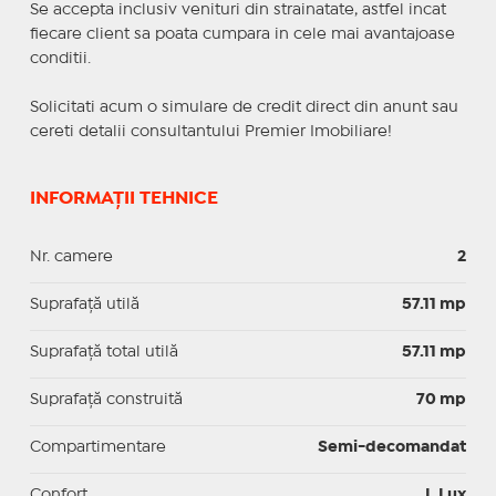
Se accepta inclusiv venituri din strainatate, astfel incat
fiecare client sa poata cumpara in cele mai avantajoase
conditii.
Solicitati acum o simulare de credit direct din anunt sau
cereti detalii consultantului Premier Imobiliare!
INFORMAȚII TEHNICE
Nr. camere
2
Suprafaţă utilă
57.11 mp
Suprafaţă total utilă
57.11 mp
Suprafaţă construită
70 mp
Compartimentare
Semi-decomandat
Confort
I, Lux