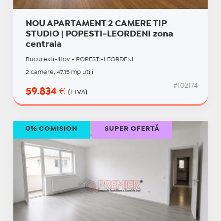
NOU APARTAMENT 2 CAMERE TIP
STUDIO | POPESTI-LEORDENI zona
centrala
Bucuresti-Ilfov - POPESTI-LEORDENI
2 camere, 47.15 mp utili
#102174
59.834
€
(+TVA)
0% COMISION
SUPER OFERTĂ