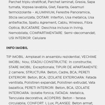
Parchet triplu stratificat, Parchet laminat, Gresie, Sapa
turnata, Vopsea lavabila, Glet, Faianta, Geamuri
termoizolante - ALUMINIUM, Ferestre Panoramice,
Sticla securizata;
DOTARI
: Interfon, Usa metalica, Usa
antiefractie, Spatiu Agrement, Cablu, Wireless, Fibra
Optica;
BUCATARIE
: Deschisa inclusa in living,
Nemobilata;
COMPARTIMENTARE
: Semi-decomandat;
USI INTERIOR
: Celulare
INFO IMOBIL
TIP IMOBIL
: Amplasat in ansamblu rezidential;
VECHIME
IMOBIL
: Nou;
STADIU CONSTRUCTIE
: In constructie;
STARE IMOBIL
: Exceptionala;
TIPURI DE APARTAMENTE
:
2 camere;
STRUCTURA
: Beton, Cadre, BCA;
PERETI
EXTERIORI
: Beton, BCA;
IZOLATIE EXTERIOARA
: Fatada
ventilata, Polistiren expandat, Polistiren extrudat, Vata
bazaltica;
PERETI INTERIORI
: Beton, BCA;
IZOLATIE
INTERIOARA
: Izolatie fonica;
FATADA
: Metalica,
Tencuiala decorativa;
ACOPERIS
: Beton - terasa
circulabila;
CONFORT
: I, Lux;
PLANSEE
: Beton armat;