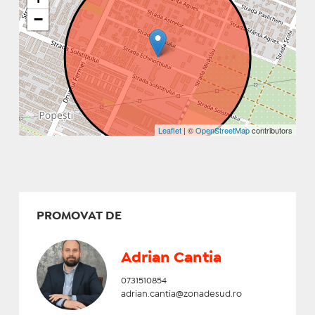
−
Leaflet
| ©
OpenStreetMap
contributors
PROMOVAT DE
Adrian Cantia
0731510854
adrian.cantia@zonadesud.ro