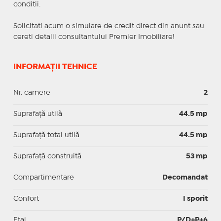
conditii.
Solicitati acum o simulare de credit direct din anunt sau
cereti detalii consultantului Premier Imobiliare!
INFORMAȚII TEHNICE
Nr. camere
2
Suprafaţă utilă
44.5 mp
Suprafaţă total utilă
44.5 mp
Suprafaţă construită
53 mp
Compartimentare
Decomandat
Confort
I sporit
Etaj
P/D+P+6