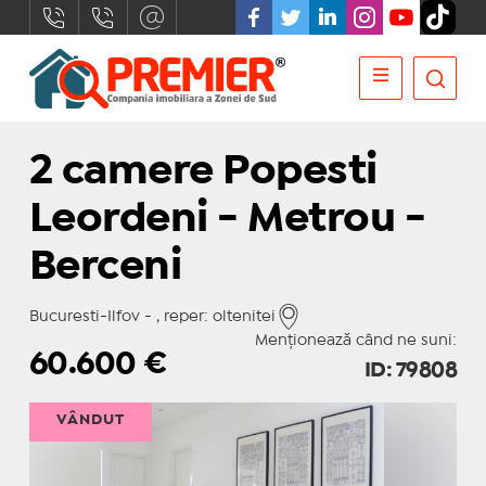
2 camere Popesti
Leordeni - Metrou -
Berceni
Bucuresti-Ilfov - , reper: oltenitei
Menționează când ne suni:
60.600
€
ID: 79808
VÂNDUT