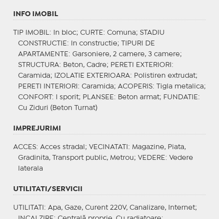
INFO IMOBIL
TIP IMOBIL
: In bloc;
CURTE
: Comuna;
STADIU
CONSTRUCTIE
: In constructie;
TIPURI DE
APARTAMENTE
: Garsoniere, 2 camere, 3 camere;
STRUCTURA
: Beton, Cadre;
PERETI EXTERIORI
:
Caramida;
IZOLATIE EXTERIOARA
: Polistiren extrudat;
PERETI INTERIORI
: Caramida;
ACOPERIS
: Tigla metalica;
CONFORT
: I sporit;
PLANSEE
: Beton armat;
FUNDATIE
:
Cu Ziduri (Beton Turnat)
IMPREJURIMI
ACCES
: Acces stradal;
VECINATATI
: Magazine, Piata,
Gradinita, Transport public, Metrou;
VEDERE
: Vedere
laterala
UTILITATI/SERVICII
UTILITATI
: Apa, Gaze, Curent 220V, Canalizare, Internet;
INCALZIRE
: Centrală proprie, Cu radiatoare;