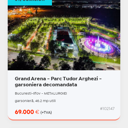
Grand Arena - Parc Tudor Arghezi -
garsoniera decomandata
Bucuresti-Ilfov - METALURGIEI
garsonieră, 46.2 mp utili
#102147
69.000
€
(+TVA)