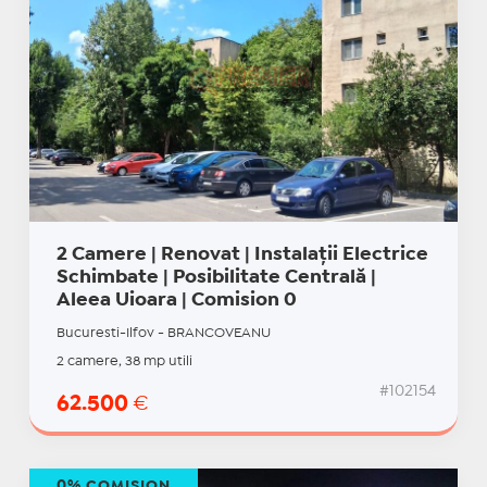
2 Camere | Renovat | Instalații Electrice
Schimbate | Posibilitate Centrală |
Aleea Uioara | Comision 0
Bucuresti-Ilfov - BRANCOVEANU
2 camere, 38 mp utili
#102154
62.500
€
0% COMISION