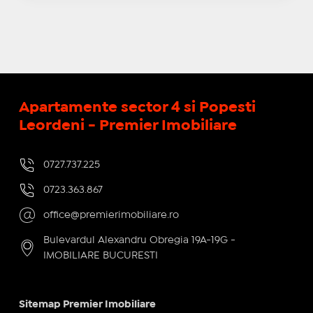
Apartamente sector 4 si Popesti
Leordeni - Premier Imobiliare
0727.737.225
0723.363.867
office@premierimobiliare.ro
Bulevardul Alexandru Obregia 19A-19G -
IMOBILIARE BUCURESTI
Sitemap Premier Imobiliare