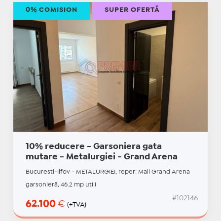
0% COMISION
SUPER OFERTĂ
10% reducere - Garsoniera gata
mutare - Metalurgiei - Grand Arena
Bucuresti-Ilfov - METALURGIEI, reper: Mall Grand Arena
garsonieră, 46.2 mp utili
#102146
62.100
€
(+TVA)