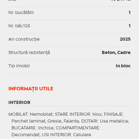
Nr. bucătării
1
Nr. băi/GS
1
An construcție
2025
Structură rezistență
Beton, Cadre
Tip imobil
In bloc
INFORMAŢII UTILE
INTERIOR
MOBILAT
: Nemobilat;
STARE INTERIOR
: Nou;
FINISAJE
:
Parchet laminat, Gresie, Faianta;
DOTARI
: Usa metalica;
BUCATARIE
: Inchisa;
COMPARTIMENTARE
:
Decomandat;
USI INTERIOR
: Celulare