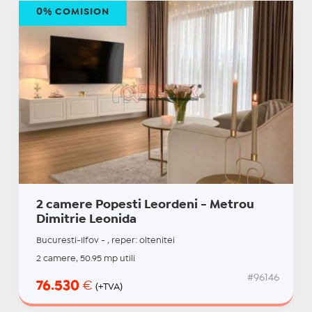
0% COMISION
2 camere Popesti Leordeni - Metrou
Dimitrie Leonida
Bucuresti-Ilfov - , reper: oltenitei
2 camere, 50.95 mp utili
#96146
76.530
€
(+TVA)