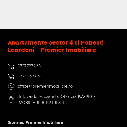
Apartamente sector 4 si Popesti
Leordeni - Premier Imobiliare
0727.737.225
0723.363.867
office@premierimobiliare.ro
Bulevardul Alexandru Obregia 19A-19G -
IMOBILIARE BUCURESTI
Sitemap Premier Imobiliare