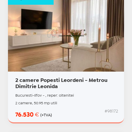
2 camere Popesti Leordeni - Metrou
Dimitrie Leonida
Bucuresti-Ilfov - , reper: oltenitei
2 camere, 50.95 mp utili
#98172
76.530
€
(+TVA)