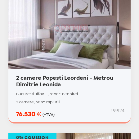
2 camere Popesti Leordeni - Metrou
Dimitrie Leonida
Bucuresti-Ilfov - , reper: oltenitei
2 camere, 50.95 mp utili
#99124
76.530
€
(+TVA)
0% COMISION