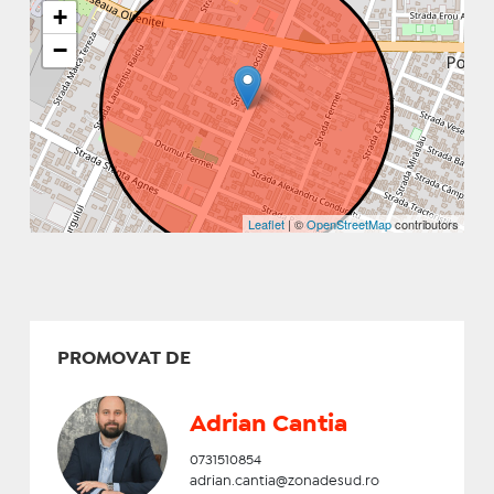
+
−
Leaflet
| ©
OpenStreetMap
contributors
PROMOVAT DE
Adrian Cantia
0731510854
adrian.cantia@zonadesud.ro