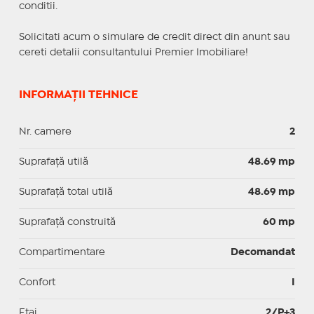
conditii.
Solicitati acum o simulare de credit direct din anunt sau
cereti detalii consultantului Premier Imobiliare!
INFORMAȚII TEHNICE
Nr. camere
2
Suprafaţă utilă
48.69 mp
Suprafaţă total utilă
48.69 mp
Suprafaţă construită
60 mp
Compartimentare
Decomandat
Confort
I
Etaj
2/P+3