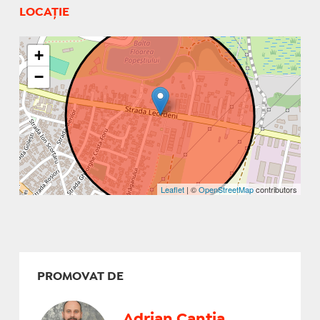
LOCAȚIE
+
−
Leaflet
| ©
OpenStreetMap
contributors
PROMOVAT DE
Adrian Cantia