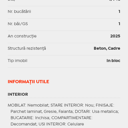
Nr. bucătării
1
Nr. băi/GS
1
An construcție
2025
Structură rezistență
Beton, Cadre
Tip imobil
In bloc
INFORMAŢII UTILE
INTERIOR
MOBILAT
: Nemobilat;
STARE INTERIOR
: Nou;
FINISAJE
:
Parchet laminat, Gresie, Faianta;
DOTARI
: Usa metalica;
BUCATARIE
: Inchisa;
COMPARTIMENTARE
:
Decomandat;
USI INTERIOR
: Celulare