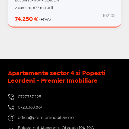
Bucuresti-Ilfov - BERCENI
2 camere, 57.7 mp utili
#102105
74.250
€
(+TVA)
Apartamente sector 4 si Popesti
Leordeni - Premier Imobiliare
0727.737.225
0723.363.867
office@premierimobiliare.ro
Bulevardul Alexandru Obregia 19A-19G -