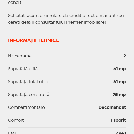
conditii.
Solicitati acum o simulare de credit direct din anunt sau
cereti detalii consultantului Premier Imobiliare!
INFORMAȚII TEHNICE
Nr. camere
2
Suprafaţă utilă
61 mp
Suprafaţă total utilă
61 mp
Suprafaţă construită
75 mp
Compartimentare
Decomandat
Confort
I sporit
Etaj
1/P+3