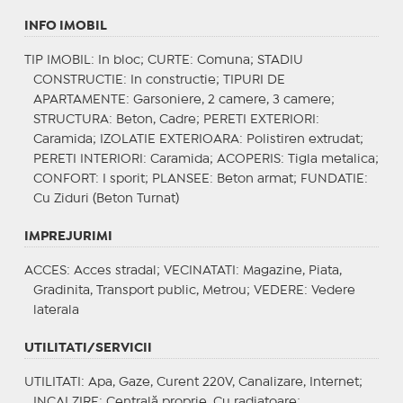
INFO IMOBIL
TIP IMOBIL
: In bloc;
CURTE
: Comuna;
STADIU
CONSTRUCTIE
: In constructie;
TIPURI DE
APARTAMENTE
: Garsoniere, 2 camere, 3 camere;
STRUCTURA
: Beton, Cadre;
PERETI EXTERIORI
:
Caramida;
IZOLATIE EXTERIOARA
: Polistiren extrudat;
PERETI INTERIORI
: Caramida;
ACOPERIS
: Tigla metalica;
CONFORT
: I sporit;
PLANSEE
: Beton armat;
FUNDATIE
:
Cu Ziduri (Beton Turnat)
IMPREJURIMI
ACCES
: Acces stradal;
VECINATATI
: Magazine, Piata,
Gradinita, Transport public, Metrou;
VEDERE
: Vedere
laterala
UTILITATI/SERVICII
UTILITATI
: Apa, Gaze, Curent 220V, Canalizare, Internet;
INCALZIRE
: Centrală proprie, Cu radiatoare;