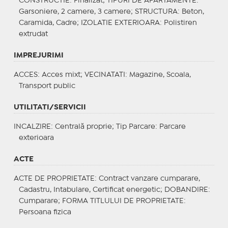
CONSTRUCTIE
: Finalizat;
TIPURI DE APARTAMENTE
:
Garsoniere, 2 camere, 3 camere;
STRUCTURA
: Beton,
Caramida, Cadre;
IZOLATIE EXTERIOARA
: Polistiren
extrudat
IMPREJURIMI
ACCES
: Acces mixt;
VECINATATI
: Magazine, Scoala,
Transport public
UTILITATI/SERVICII
INCALZIRE
: Centrală proprie;
Tip Parcare
: Parcare
exterioara
ACTE
ACTE DE PROPRIETATE
: Contract vanzare cumparare,
Cadastru, Intabulare, Certificat energetic;
DOBANDIRE
:
Cumparare;
FORMA TITLULUI DE PROPRIETATE
:
Persoana fizica