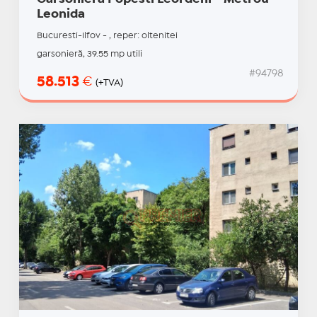
Leonida
Bucuresti-Ilfov - , reper: oltenitei
garsonieră, 39.55 mp utili
#94798
58.513
€
(+TVA)