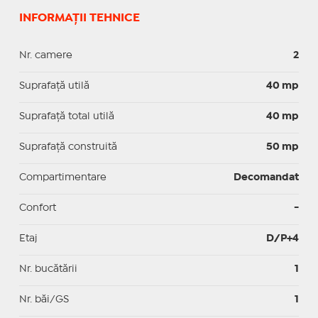
INFORMAȚII TEHNICE
Nr. camere
2
Suprafaţă utilă
40 mp
Suprafaţă total utilă
40 mp
Suprafaţă construită
50 mp
Compartimentare
Decomandat
Confort
-
Etaj
D/P+4
Nr. bucătării
1
Nr. băi/GS
1