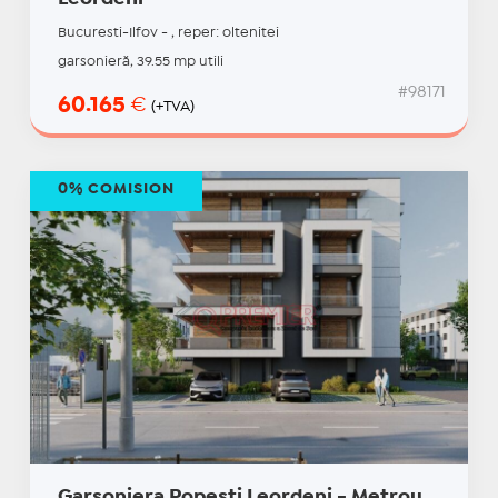
Bucuresti-Ilfov - , reper: oltenitei
garsonieră, 39.55 mp utili
#98171
60.165
€
(+TVA)
0% COMISION
Garsoniera Popesti Leordeni - Metrou