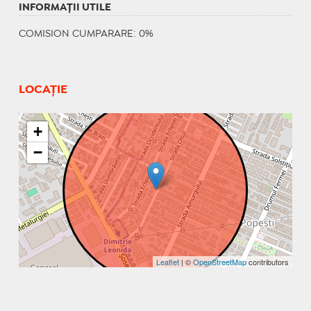
INFORMAŢII UTILE
COMISION CUMPARARE: 0%
LOCAȚIE
+
−
Leaflet
| ©
OpenStreetMap
contributors