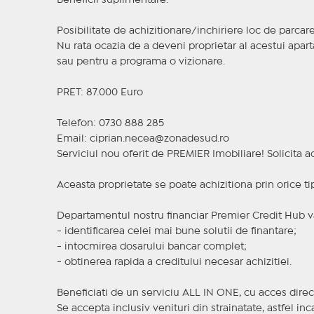
Beneficii suplimentare:
Posibilitate de achizitionare/inchiriere loc de parca
Nu rata ocazia de a deveni proprietar al acestui apa
sau pentru a programa o vizionare.
PRET: 87.000 Euro
Telefon: 0730 888 285
Email: ciprian.necea@zonadesud.ro
Serviciul nou oferit de PREMIER Imobiliare! Solicit
Aceasta proprietate se poate achizitiona prin orice ti
Departamentul nostru financiar Premier Credit Hub va
- identificarea celei mai bune solutii de finantare;
- intocmirea dosarului bancar complet;
- obtinerea rapida a creditului necesar achizitiei.
Beneficiati de un serviciu ALL IN ONE, cu acces direc
Se accepta inclusiv venituri din strainatate, astfel i