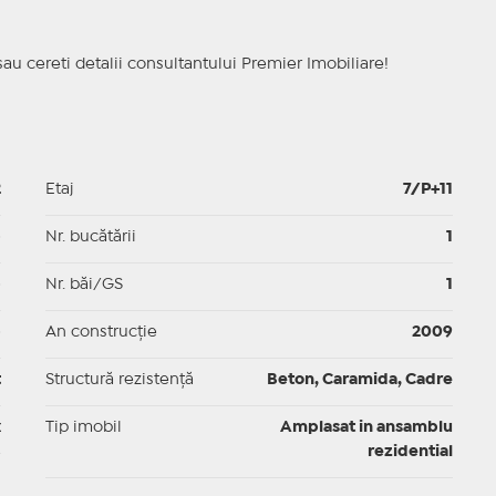
sau cereti detalii consultantului Premier Imobiliare!
2
Etaj
7/P+11
p
Nr. bucătării
1
p
Nr. băi/GS
1
p
An construcție
2009
t
Structură rezistență
Beton, Caramida, Cadre
x
Tip imobil
Amplasat in ansamblu
rezidential