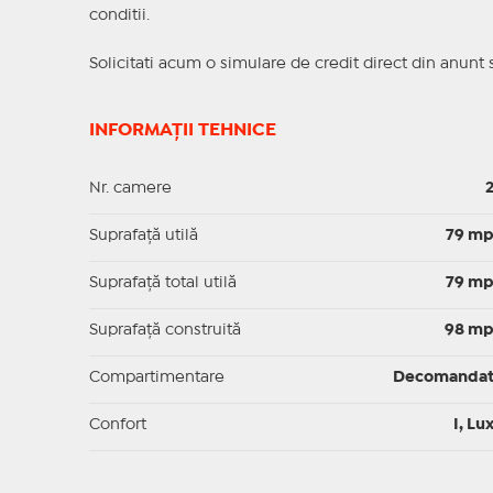
conditii.
Solicitati acum o simulare de credit direct din anunt 
INFORMAȚII TEHNICE
Nr. camere
Suprafaţă utilă
79 m
Suprafaţă total utilă
79 m
Suprafaţă construită
98 m
Compartimentare
Decomanda
Confort
I, Lu