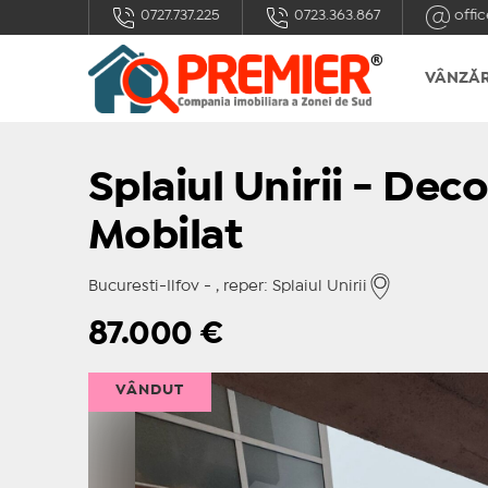
0727.737.225
0723.363.867
offic
VÂNZĂR
Splaiul Unirii - De
Mobilat
Bucuresti-Ilfov - , reper: Splaiul Unirii
87.000
€
VÂNDUT