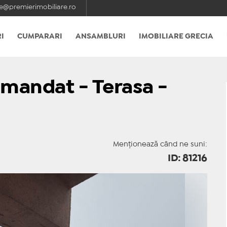
e@premierimobiliare.ro
I
CUMPARARI
ANSAMBLURI
IMOBILIARE GRECIA
comandat - Terasa -
Menționează când ne suni:
ID: 81216