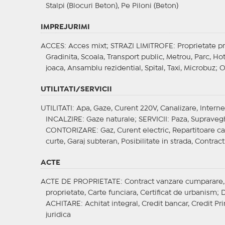
Stalpi (Blocuri Beton), Pe Piloni (Beton)
IMPREJURIMI
ACCES
: Acces mixt;
STRAZI LIMITROFE
: Proprietate p
Gradinita, Scoala, Transport public, Metrou, Parc, H
joaca, Ansamblu rezidential, Spital, Taxi, Microbuz;
O
UTILITATI/SERVICII
UTILITATI
: Apa, Gaze, Curent 220V, Canalizare, Interne
INCALZIRE
: Gaze naturale;
SERVICII
: Paza, Supravegh
CONTORIZARE
: Gaz, Curent electric, Repartitoare c
curte, Garaj subteran, Posibilitate in strada, Contrac
ACTE
ACTE DE PROPRIETATE
: Contract vanzare cumparare, C
proprietate, Carte funciara, Certificat de urbanism;
ACHITARE
: Achitat integral, Credit bancar, Credit P
juridica