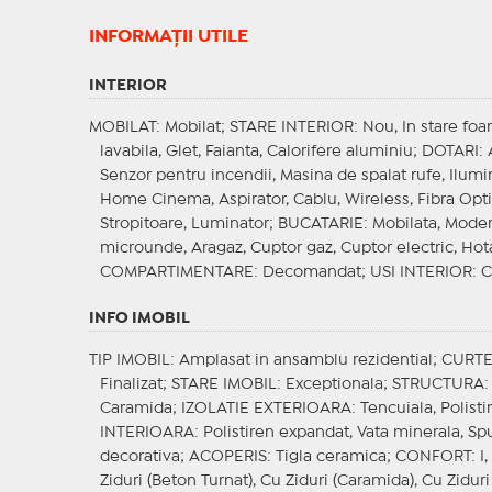
INFORMAŢII UTILE
INTERIOR
MOBILAT
: Mobilat;
STARE INTERIOR
: Nou, In stare foa
lavabila, Glet, Faianta, Calorifere aluminiu;
DOTARI
:
Senzor pentru incendii, Masina de spalat rufe, Ilumin
Home Cinema, Aspirator, Cablu, Wireless, Fibra Optic
Stropitoare, Luminator;
BUCATARIE
: Mobilata, Moder
microunde, Aragaz, Cuptor gaz, Cuptor electric, Hota,
COMPARTIMENTARE
: Decomandat;
USI INTERIOR
: 
INFO IMOBIL
TIP IMOBIL
: Amplasat in ansamblu rezidential;
CURT
Finalizat;
STARE IMOBIL
: Exceptionala;
STRUCTURA
:
Caramida;
IZOLATIE EXTERIOARA
: Tencuiala, Polist
INTERIOARA
: Polistiren expandat, Vata minerala, S
decorativa;
ACOPERIS
: Tigla ceramica;
CONFORT
: I
Ziduri (Beton Turnat), Cu Ziduri (Caramida), Cu Ziduri