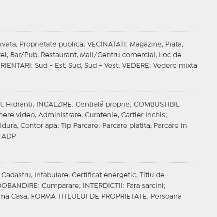
rivata, Proprietate publica;
VECINATATI
: Magazine, Piata,
otel, Bar/Pub, Restaurant, Mall/Centru comercial, Loc de
RIENTARI
: Sud - Est, Sud, Sud - Vest;
VEDERE
: Vedere mixta
t, Hidranti;
INCALZIRE
: Centrală proprie;
COMBUSTIBIL
ere video, Administrare, Curatenie, Cartier Inchis;
aldura, Contor apa;
Tip Parcare
: Parcare platita, Parcare in
t ADP
adastru, Intabulare, Certificat energetic, Titlu de
DOBANDIRE
: Cumparare;
INTERDICTII
: Fara sarcini;
rima Casa;
FORMA TITLULUI DE PROPRIETATE
: Persoana