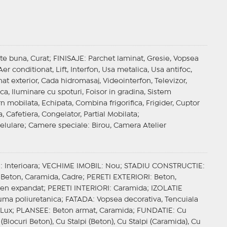
rte buna, Curat;
FINISAJE
: Parchet laminat, Gresie, Vopsea
 Aer conditionat, Lift, Interfon, Usa metalica, Usa antifoc,
at exterior, Cada hidromasaj, Videointerfon, Televizor,
a, Iluminare cu spoturi, Foisor in gradina, Sistem
n mobilata, Echipata, Combina frigorifica, Frigider, Cuptor
 Cafetiera, Congelator, Partial Mobilata;
Celulare;
Camere speciale
: Birou, Camera Atelier
E
: Interioara;
VECHIME IMOBIL
: Nou;
STADIU CONSTRUCTIE
:
 Beton, Caramida, Cadre;
PERETI EXTERIORI
: Beton,
iren expandat;
PERETI INTERIORI
: Caramida;
IZOLATIE
puma poliuretanica;
FATADA
: Vopsea decorativa, Tencuiala
, Lux;
PLANSEE
: Beton armat, Caramida;
FUNDATIE
: Cu
 (Blocuri Beton), Cu Stalpi (Beton), Cu Stalpi (Caramida), Cu