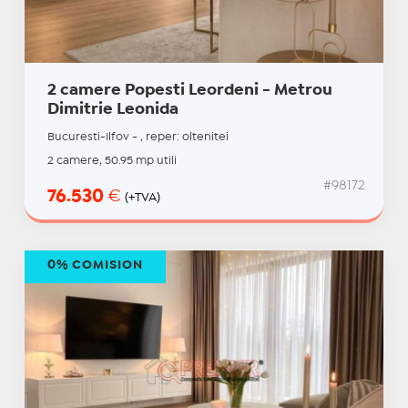
2 camere Popesti Leordeni - Metrou
Dimitrie Leonida
Bucuresti-Ilfov - , reper: oltenitei
2 camere, 50.95 mp utili
#98172
76.530
€
(+TVA)
0% COMISION