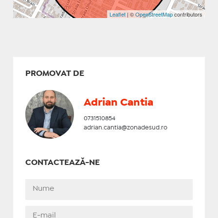
Leaflet
| ©
OpenStreetMap
contributors
PROMOVAT DE
Adrian Cantia
0731510854
adrian.cantia@zonadesud.ro
CONTACTEAZĂ-NE