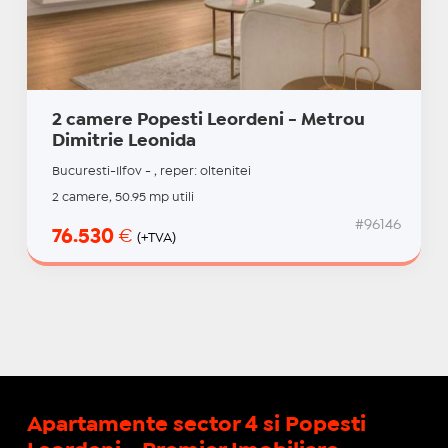
2 camere Popesti Leordeni - Metrou
Dimitrie Leonida
Bucuresti-Ilfov - , reper: oltenitei
2 camere, 50.95 mp utili
#96146
76.530
€
(+TVA)
Apartamente sector 4 si Popesti