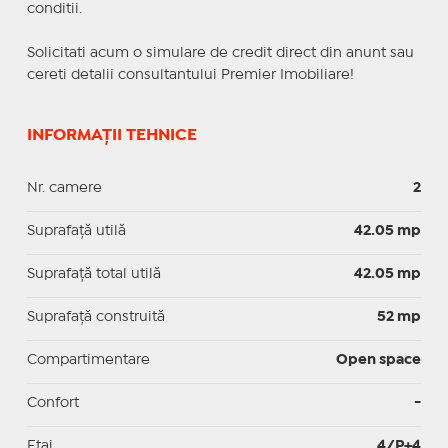
conditii.
Solicitati acum o simulare de credit direct din anunt sau
cereti detalii consultantului Premier Imobiliare!
INFORMAȚII TEHNICE
Nr. camere
2
Suprafaţă utilă
42.05 mp
Suprafaţă total utilă
42.05 mp
Suprafaţă construită
52 mp
Compartimentare
Open space
Confort
-
Etaj
4/P+4