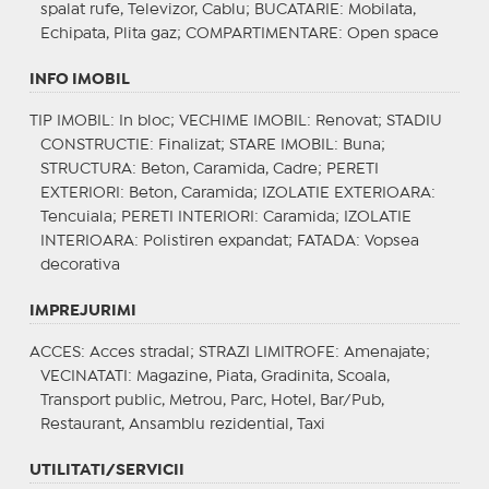
spalat rufe, Televizor, Cablu;
BUCATARIE
: Mobilata,
Echipata, Plita gaz;
COMPARTIMENTARE
: Open space
INFO IMOBIL
TIP IMOBIL
: In bloc;
VECHIME IMOBIL
: Renovat;
STADIU
CONSTRUCTIE
: Finalizat;
STARE IMOBIL
: Buna;
STRUCTURA
: Beton, Caramida, Cadre;
PERETI
EXTERIORI
: Beton, Caramida;
IZOLATIE EXTERIOARA
:
Tencuiala;
PERETI INTERIORI
: Caramida;
IZOLATIE
INTERIOARA
: Polistiren expandat;
FATADA
: Vopsea
decorativa
IMPREJURIMI
ACCES
: Acces stradal;
STRAZI LIMITROFE
: Amenajate;
VECINATATI
: Magazine, Piata, Gradinita, Scoala,
Transport public, Metrou, Parc, Hotel, Bar/Pub,
Restaurant, Ansamblu rezidential, Taxi
UTILITATI/SERVICII