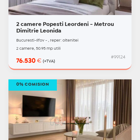
2 camere Popesti Leordeni - Metrou
Dimitrie Leonida
Bucuresti-Ilfov - , reper: oltenitei
2 camere, 50.95 mp utili
#99124
76.530
€
(+TVA)
0% COMISION