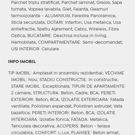
Parchet triplu stratificat, Parchet laminat, Gresie, Sapa
turnata, Vopsea lavabila, Glet, Faianta, Geamuri
termoizolante - ALUMINIUM, Ferestre Panoramice,
Sticla securizata;
DOTARI
: Interfon, Usa metalica, Usa
antiefractie, Spatiu Agrement, Cablu, Wireless, Fibra
Optica;
BUCATARIE
: Deschisa inclusa in living,
Nemobilata;
COMPARTIMENTARE
: Semi-decomandat;
USI INTERIOR
: Celulare
INFO IMOBIL
TIP IMOBIL
: Amplasat in ansamblu rezidential;
VECHIME
IMOBIL
: Nou;
STADIU CONSTRUCTIE
: In constructie;
STARE IMOBIL
: Exceptionala;
TIPURI DE APARTAMENTE
:
2 camere;
STRUCTURA
: Beton, Cadre, BCA;
PERETI
EXTERIORI
: Beton, BCA;
IZOLATIE EXTERIOARA
: Fatada
ventilata, Polistiren expandat, Polistiren extrudat, Vata
bazaltica;
PERETI INTERIORI
: Beton, BCA;
IZOLATIE
INTERIOARA
: Izolatie fonica;
FATADA
: Metalica,
Tencuiala decorativa;
ACOPERIS
: Beton - terasa
circulabila;
CONFORT
: I, Lux;
PLANSEE
: Beton armat;