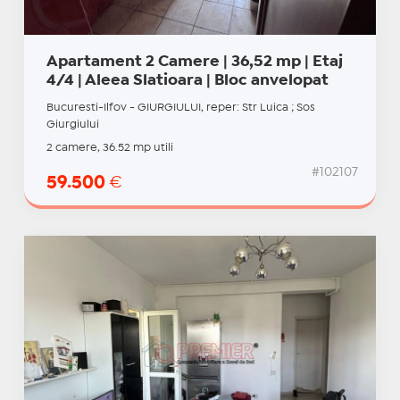
Apartament 2 Camere | 36,52 mp | Etaj
4/4 | Aleea Slatioara | Bloc anvelopat
Bucuresti-Ilfov - GIURGIULUI, reper: Str Luica ; Sos
Giurgiului
2 camere, 36.52 mp utili
#102107
59.500
€