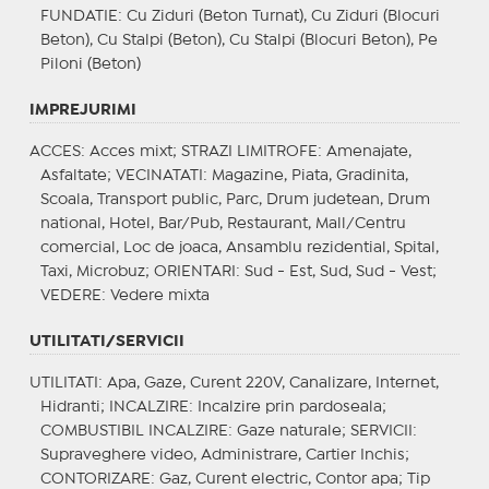
FUNDATIE
: Cu Ziduri (Beton Turnat), Cu Ziduri (Blocuri
Beton), Cu Stalpi (Beton), Cu Stalpi (Blocuri Beton), Pe
Piloni (Beton)
IMPREJURIMI
ACCES
: Acces mixt;
STRAZI LIMITROFE
: Amenajate,
Asfaltate;
VECINATATI
: Magazine, Piata, Gradinita,
Scoala, Transport public, Parc, Drum judetean, Drum
national, Hotel, Bar/Pub, Restaurant, Mall/Centru
comercial, Loc de joaca, Ansamblu rezidential, Spital,
Taxi, Microbuz;
ORIENTARI
: Sud - Est, Sud, Sud - Vest;
VEDERE
: Vedere mixta
UTILITATI/SERVICII
UTILITATI
: Apa, Gaze, Curent 220V, Canalizare, Internet,
Hidranti;
INCALZIRE
: Incalzire prin pardoseala;
COMBUSTIBIL INCALZIRE
: Gaze naturale;
SERVICII
:
Supraveghere video, Administrare, Cartier Inchis;
CONTORIZARE
: Gaz, Curent electric, Contor apa;
Tip