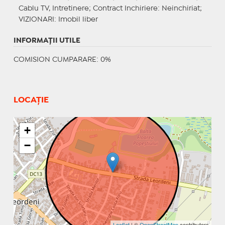
Cablu TV, Intretinere;
Contract Inchiriere
: Neinchiriat;
VIZIONARI
: Imobil liber
INFORMAŢII UTILE
COMISION CUMPARARE: 0%
LOCAȚIE
+
−
Leaflet
| ©
OpenStreetMap
contributors