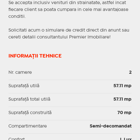
Se accepta inclusiv venituri din strainatate, astfel incat
fiecare client sa poata cumpara in cele mai avantajoase
conditii.
Solicitati acum o simulare de credit direct din anunt sau
cereti detalii consultantului Premier Imobiliare!
INFORMAȚII TEHNICE
Nr. camere
2
Suprafaţă utilă
57.11 mp
Suprafaţă total utilă
57.11 mp
Suprafaţă construită
70 mp
Compartimentare
Semi-decomandat
Confort
I, Lux