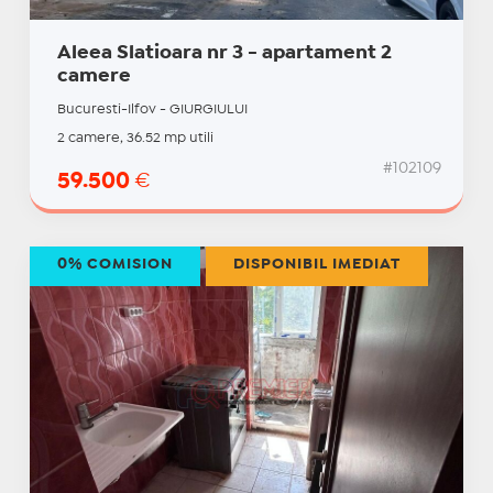
Aleea Slatioara nr 3 - apartament 2
camere
Bucuresti-Ilfov - GIURGIULUI
2 camere, 36.52 mp utili
#102109
59.500
€
0% COMISION
DISPONIBIL IMEDIAT