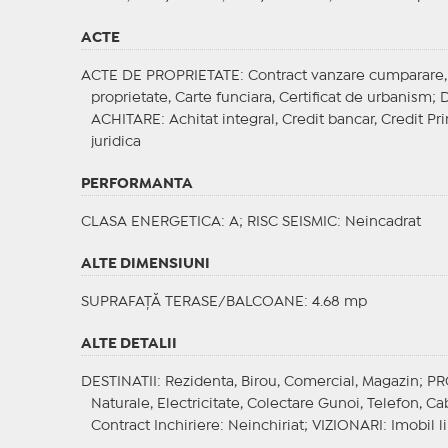
ACTE
ACTE DE PROPRIETATE
: Contract vanzare cumparare, C
proprietate, Carte funciara, Certificat de urbanism;
ACHITARE
: Achitat integral, Credit bancar, Credit P
juridica
PERFORMANTA
CLASA ENERGETICA
: A;
RISC SEISMIC
: Neincadrat
ALTE DIMENSIUNI
SUPRAFAȚĂ TERASE/BALCOANE: 4.68 mp
ALTE DETALII
DESTINATII
: Rezidenta, Birou, Comercial, Magazin;
PR
Naturale, Electricitate, Colectare Gunoi, Telefon, Cab
Contract Inchiriere
: Neinchiriat;
VIZIONARI
: Imobil 