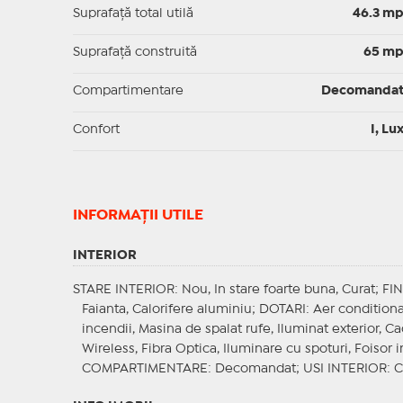
Suprafaţă total utilă
46.3 m
Suprafaţă construită
65 m
Compartimentare
Decomanda
Confort
I, Lu
INFORMAŢII UTILE
INTERIOR
STARE INTERIOR
: Nou, In stare foarte buna, Curat;
FIN
Faianta, Calorifere aluminiu;
DOTARI
: Aer conditiona
incendii, Masina de spalat rufe, Iluminat exterior, Ca
Wireless, Fibra Optica, Iluminare cu spoturi, Foisor 
COMPARTIMENTARE
: Decomandat;
USI INTERIOR
: 