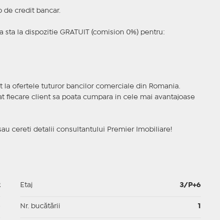
p de credit bancar.
 sta la dispozitie GRATUIT (comision 0%) pentru:
t la ofertele tuturor bancilor comerciale din Romania.
ncat fiecare client sa poata cumpara in cele mai avantajoase
sau cereti detalii consultantului Premier Imobiliare!
2
Etaj
3/P+6
p
Nr. bucătării
1