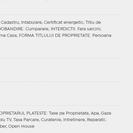
adastru, Intabulare, Certificat energetic, Titlu de
DOBANDIRE
: Cumparare;
INTERDICTII
: Fara sarcini;
rima Casa;
FORMA TITLULUI DE PROPRIETATE
: Persoana
OPRIETARUL PLATESTE
: Taxe pe Proprietate, Apa, Gaze
lu TV, Taxa Parcare, Curatenie, Intretinere, Reparatii;
liber, Open House