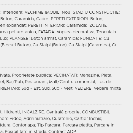
E
: Interioara;
VECHIME IMOBIL
: Nou;
STADIU CONSTRUCTIE
:
 Beton, Caramida, Cadre;
PERETI EXTERIORI
: Beton,
iren expandat;
PERETI INTERIORI
: Caramida;
IZOLATIE
puma poliuretanica;
FATADA
: Vopsea decorativa, Tencuiala
, Lux;
PLANSEE
: Beton armat, Caramida;
FUNDATIE
: Cu
 (Blocuri Beton), Cu Stalpi (Beton), Cu Stalpi (Caramida), Cu
rivata, Proprietate publica;
VECINATATI
: Magazine, Piata,
otel, Bar/Pub, Restaurant, Mall/Centru comercial, Loc de
RIENTARI
: Sud - Est, Sud, Sud - Vest;
VEDERE
: Vedere mixta
t, Hidranti;
INCALZIRE
: Centrală proprie;
COMBUSTIBIL
ere video, Administrare, Curatenie, Cartier Inchis;
aldura, Contor apa;
Tip Parcare
: Parcare platita, Parcare in
ta, Posibilitate in strada, Contract ADP