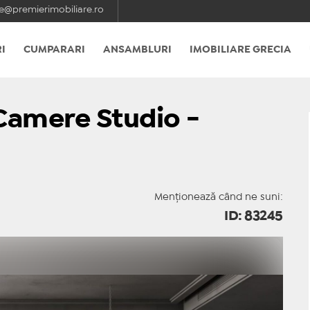
e@premierimobiliare.ro
I
CUMPARARI
ANSAMBLURI
IMOBILIARE GRECIA
Camere Studio -
Menționează când ne suni:
ID: 83245