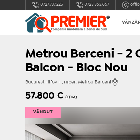
0727.737.225
0723.363.867
offic
VÂNZĂR
Metrou Berceni - 2 
Balcon - Bloc Nou
Bucuresti-Ilfov - , reper: Metrou Berceni
57.800
€
(+TVA)
VÂNDUT