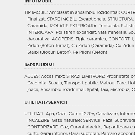
INFO IMOBIL
TIP IMOBIL
: Amplasat in ansamblu rezidential;
CURT
Finalizat;
STARE IMOBIL
: Exceptionala;
STRUCTURA
:
Caramida;
IZOLATIE EXTERIOARA
: Tencuiala, Polist
INTERIOARA
: Polistiren expandat, Vata minerala, S
decorativa;
ACOPERIS
: Tigla ceramica;
CONFORT
: I
Ziduri (Beton Turnat), Cu Ziduri (Caramida), Cu Ziduri
Stalpi (Blocuri Beton), Pe Piloni (Beton)
IMPREJURIMI
ACCES
: Acces mixt;
STRAZI LIMITROFE
: Proprietate p
Gradinita, Scoala, Transport public, Metrou, Parc, H
joaca, Ansamblu rezidential, Spital, Taxi, Microbuz;
O
UTILITATI/SERVICII
UTILITATI
: Apa, Gaze, Curent 220V, Canalizare, Interne
INCALZIRE
: Gaze naturale;
SERVICII
: Paza, Supravegh
CONTORIZARE
: Gaz, Curent electric, Repartitoare c
curte, Garaj interior, Garaj subteran, Parcare acoperi