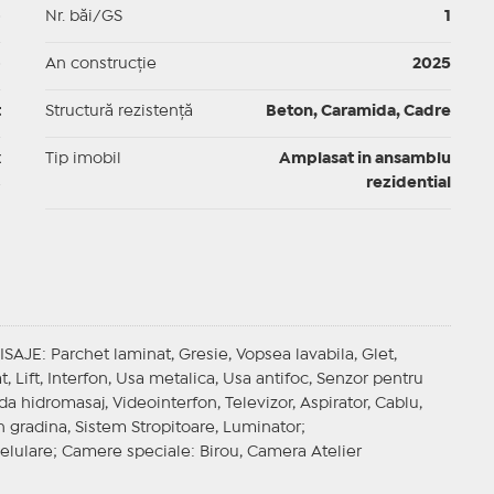
p
Nr. băi/GS
1
p
An construcție
2025
t
Structură rezistență
Beton, Caramida, Cadre
x
Tip imobil
Amplasat in ansamblu
rezidential
ISAJE
: Parchet laminat, Gresie, Vopsea lavabila, Glet,
t, Lift, Interfon, Usa metalica, Usa antifoc, Senzor pentru
da hidromasaj, Videointerfon, Televizor, Aspirator, Cablu,
in gradina, Sistem Stropitoare, Luminator;
Celulare;
Camere speciale
: Birou, Camera Atelier