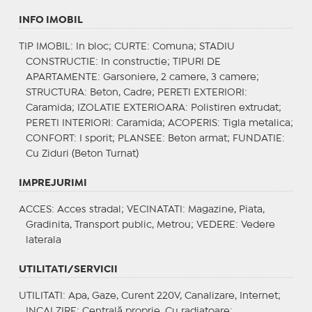
INFO IMOBIL
TIP IMOBIL
: In bloc;
CURTE
: Comuna;
STADIU
CONSTRUCTIE
: In constructie;
TIPURI DE
APARTAMENTE
: Garsoniere, 2 camere, 3 camere;
STRUCTURA
: Beton, Cadre;
PERETI EXTERIORI
:
Caramida;
IZOLATIE EXTERIOARA
: Polistiren extrudat;
PERETI INTERIORI
: Caramida;
ACOPERIS
: Tigla metalica;
CONFORT
: I sporit;
PLANSEE
: Beton armat;
FUNDATIE
:
Cu Ziduri (Beton Turnat)
IMPREJURIMI
ACCES
: Acces stradal;
VECINATATI
: Magazine, Piata,
Gradinita, Transport public, Metrou;
VEDERE
: Vedere
laterala
UTILITATI/SERVICII
UTILITATI
: Apa, Gaze, Curent 220V, Canalizare, Internet;
INCALZIRE
: Centrală proprie, Cu radiatoare;