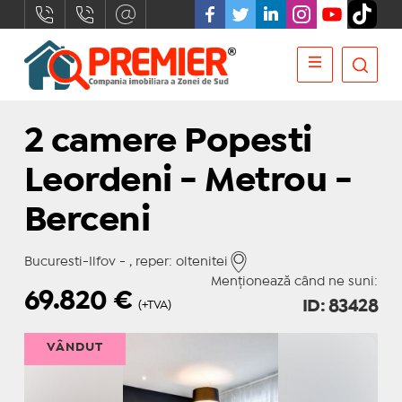
2 camere Popesti
Leordeni - Metrou -
Berceni
Bucuresti-Ilfov - , reper: oltenitei
Menționează când ne suni:
69.820
€
ID: 83428
(+TVA)
VÂNDUT