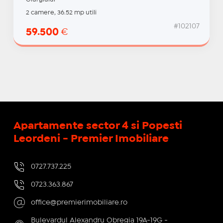
2 camere, 36.52 mp utili
#102107
59.500
€
Apartamente sector 4 si Popesti
Leordeni - Premier Imobiliare
0727.737.225
0723.363.867
office@premierimobiliare.ro
Bulevardul Alexandru Obregia 19A-19G -