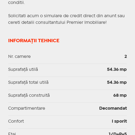
conditii.
Solicitati acum o simulare de credit direct din anunt sau
cereti detalii consultantului Premier Imobiliare!
INFORMAȚII TEHNICE
Nr. camere
2
Suprafaţă utilă
54.36 mp
Suprafaţă total utilă
54.36 mp
Suprafaţă construită
68 mp
Compartimentare
Decomandat
Confort
I sporit
Etaj
1/D+P+5