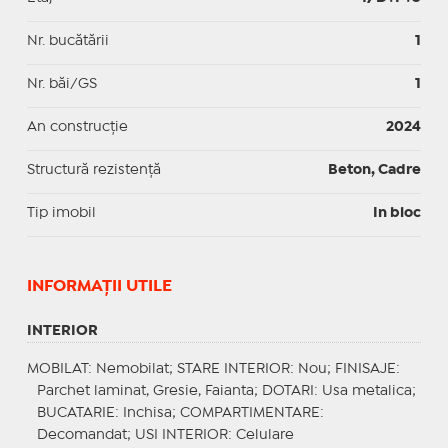
Nr. bucătării
1
Nr. băi/GS
1
An construcție
2024
Structură rezistență
Beton, Cadre
Tip imobil
In bloc
INFORMAŢII UTILE
INTERIOR
MOBILAT
: Nemobilat;
STARE INTERIOR
: Nou;
FINISAJE
:
Parchet laminat, Gresie, Faianta;
DOTARI
: Usa metalica;
BUCATARIE
: Inchisa;
COMPARTIMENTARE
:
Decomandat;
USI INTERIOR
: Celulare