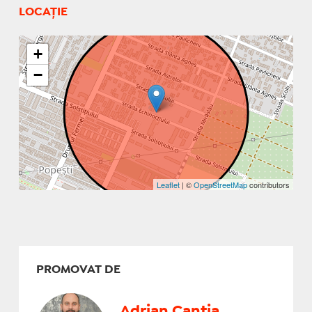
LOCAȚIE
+
−
Leaflet
| ©
OpenStreetMap
contributors
PROMOVAT DE
Adrian Cantia