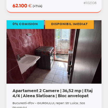
#102108
62.100
€
(+TVA)
0% COMISION
DISPONIBIL IMEDIAT
Apartament 2 Camere | 36,52 mp | Etaj
4/4 | Aleea Slatioara | Bloc anvelopat
Bucuresti-Ilfov - GIURGIULUI, reper: Str Luica ; Sos
Giurgiului