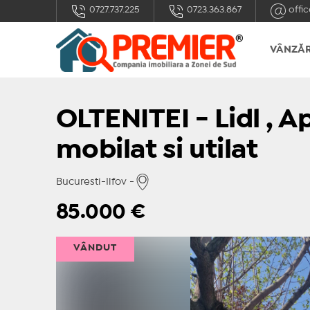
0727.737.225
0723.363.867
offic
VÂNZĂR
OLTENITEI - Lidl , 
mobilat si utilat
Bucuresti-Ilfov -
85.000
€
VÂNDUT