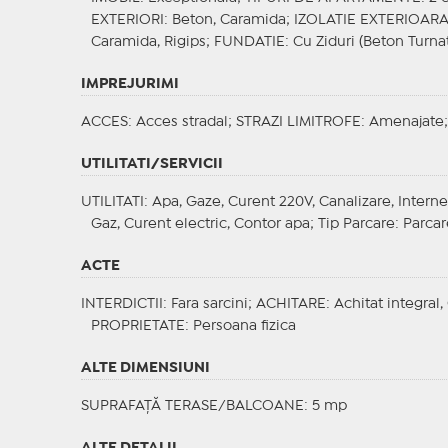
EXTERIORI
: Beton, Caramida;
IZOLATIE EXTERIOAR
Caramida, Rigips;
FUNDATIE
: Cu Ziduri (Beton Turnat
IMPREJURIMI
ACCES
: Acces stradal;
STRAZI LIMITROFE
: Amenajate
UTILITATI/SERVICII
UTILITATI
: Apa, Gaze, Curent 220V, Canalizare, Interne
Gaz, Curent electric, Contor apa;
Tip Parcare
: Parcar
ACTE
INTERDICTII
: Fara sarcini;
ACHITARE
: Achitat integral
PROPRIETATE
: Persoana fizica
ALTE DIMENSIUNI
SUPRAFAȚĂ TERASE/BALCOANE: 5 mp