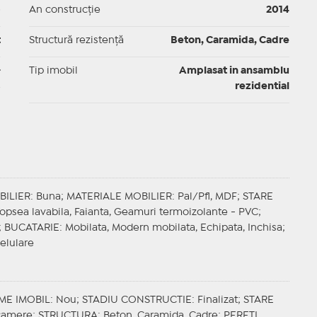
p
An construcție
2014
t
Structură rezistență
Beton, Caramida, Cadre
-
Tip imobil
Amplasat in ansamblu
rezidential
BILIER
: Buna;
MATERIALE MOBILIER
: Pal/Pfl, MDF;
STARE
Vopsea lavabila, Faianta, Geamuri termoizolante - PVC;
;
BUCATARIE
: Mobilata, Modern mobilata, Echipata, Inchisa;
Celulare
ME IMOBIL
: Nou;
STADIU CONSTRUCTIE
: Finalizat;
STARE
 camere;
STRUCTURA
: Beton, Caramida, Cadre;
PERETI