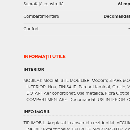
Suprafaţă construită
61 m
Compartimentare
Decomanda
Confort
INFORMAŢII UTILE
INTERIOR
MOBILAT
: Mobilat;
STIL MOBILIER
: Modern;
STARE MO
INTERIOR
: Nou;
FINISAJE
: Parchet laminat, Gresie, 
DOTARI
: Aer conditionat, Usa metalica, Fibra Optica
COMPARTIMENTARE
: Decomandat;
USI INTERIOR
: 
INFO IMOBIL
TIP IMOBIL
: Amplasat in ansamblu rezidential;
VECHI
IMOBIL
: Exceptionala;
TIPURI DE APARTAMENTE
: 2