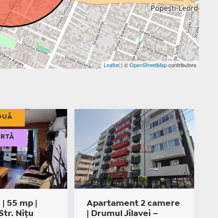
Leaflet
| ©
OpenStreetMap
contributors
OUĂ
ERTĂ
| 55 mp |
Apartament 2 camere
 Str. Nițu
| Drumul Jilavei –