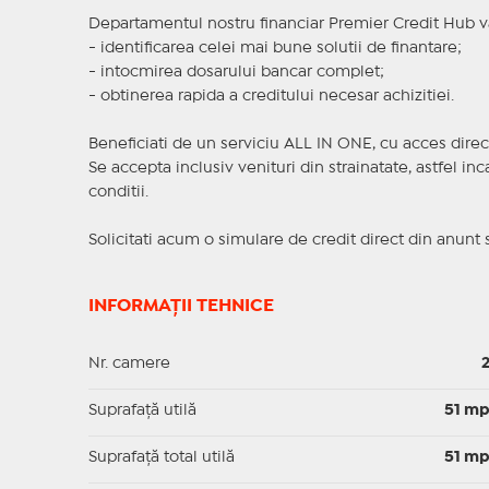
Departamentul nostru financiar Premier Credit Hub va
- identificarea celei mai bune solutii de finantare;
- intocmirea dosarului bancar complet;
- obtinerea rapida a creditului necesar achizitiei.
Beneficiati de un serviciu ALL IN ONE, cu acces direc
Se accepta inclusiv venituri din strainatate, astfel i
conditii.
Solicitati acum o simulare de credit direct din anunt 
INFORMAȚII TEHNICE
Nr. camere
Suprafaţă utilă
51 m
Suprafaţă total utilă
51 m