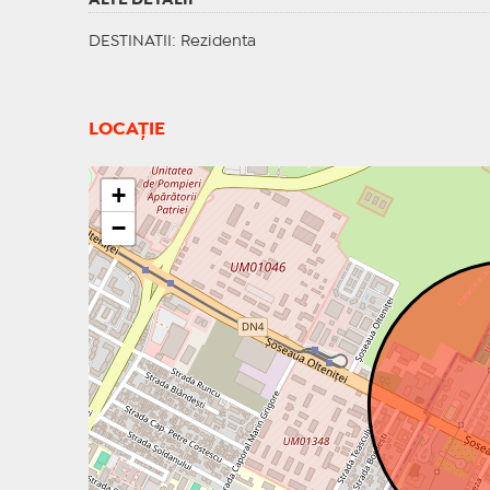
ALTE DETALII
DESTINATII
: Rezidenta
LOCAȚIE
+
−