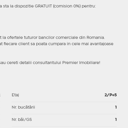
 sta la dispozitie GRATUIT (comision 0%) pentru:
t la ofertele tuturor bancilor comerciale din Romania.
ncat fiecare client sa poata cumpara in cele mai avantajoase
sau cereti detalii consultantului Premier Imobiliare!
2
Etaj
2/P+5
p
Nr. bucătării
1
p
Nr. băi/GS
1