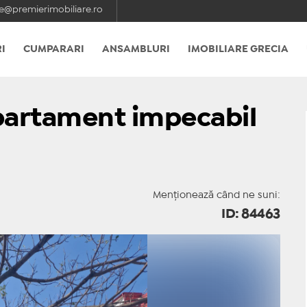
e@premierimobiliare.ro
I
CUMPARARI
ANSAMBLURI
IMOBILIARE GRECIA
Apartament impecabil
Menționează când ne suni:
ID: 84463