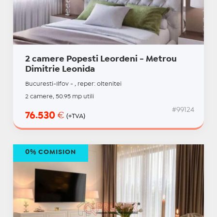
2 camere Popesti Leordeni - Metrou
Dimitrie Leonida
Bucuresti-Ilfov - , reper: oltenitei
2 camere, 50.95 mp utili
#99124
76.530
€
(+TVA)
0% COMISION