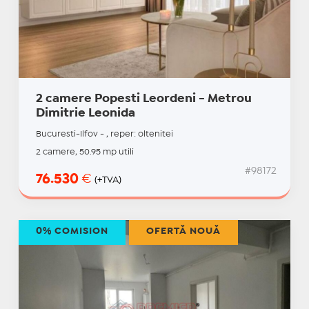
2 camere Popesti Leordeni - Metrou
Dimitrie Leonida
Bucuresti-Ilfov - , reper: oltenitei
2 camere, 50.95 mp utili
#98172
76.530
€
(+TVA)
0% COMISION
OFERTĂ NOUĂ