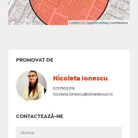
Leaflet
| ©
OpenStreetMap
contributors
PROMOVAT DE
Nicoleta Ionescu
0737500376
nicoleta.ionescu@zonadesud.ro
CONTACTEAZĂ-NE