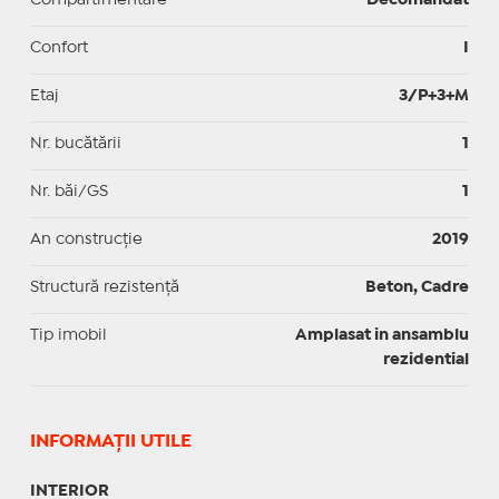
Confort
I
Etaj
3/P+3+M
Nr. bucătării
1
Nr. băi/GS
1
An construcție
2019
Structură rezistență
Beton, Cadre
Tip imobil
Amplasat in ansamblu
rezidential
INFORMAŢII UTILE
INTERIOR