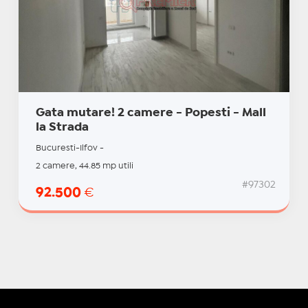
Gata mutare! 2 camere - Popesti - Mall
la Strada
Bucuresti-Ilfov -
2 camere, 44.85 mp utili
#97302
92.500
€