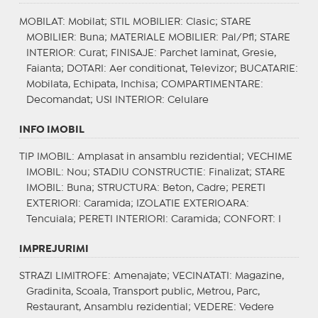
MOBILAT
: Mobilat;
STIL MOBILIER
: Clasic;
STARE
MOBILIER
: Buna;
MATERIALE MOBILIER
: Pal/Pfl;
STARE
INTERIOR
: Curat;
FINISAJE
: Parchet laminat, Gresie,
Faianta;
DOTARI
: Aer conditionat, Televizor;
BUCATARIE
:
Mobilata, Echipata, Inchisa;
COMPARTIMENTARE
:
Decomandat;
USI INTERIOR
: Celulare
INFO IMOBIL
TIP IMOBIL
: Amplasat in ansamblu rezidential;
VECHIME
IMOBIL
: Nou;
STADIU CONSTRUCTIE
: Finalizat;
STARE
IMOBIL
: Buna;
STRUCTURA
: Beton, Cadre;
PERETI
EXTERIORI
: Caramida;
IZOLATIE EXTERIOARA
:
Tencuiala;
PERETI INTERIORI
: Caramida;
CONFORT
: I
IMPREJURIMI
STRAZI LIMITROFE
: Amenajate;
VECINATATI
: Magazine,
Gradinita, Scoala, Transport public, Metrou, Parc,
Restaurant, Ansamblu rezidential;
VEDERE
: Vedere