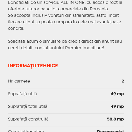
Beneficiati de un serviciu ALL IN ONE, cu acces direct la
ofertele tuturor bancilor comerciale din Romania.
Se accepta inclusiv venituri din strainatate, astfel incat
fiecare client sa poata cumpara in cele mai avantajoase
conditii.
Solicitati acum o simulare de credit direct din anunt sau
cereti detalii consultantului Premier Imobiliare!
INFORMAȚII TEHNICE
Nr. camere
2
Suprafaţă utilă
49 mp
Suprafaţă total utilă
49 mp
Suprafaţă construită
58.8 mp
Compartimentare
Decomandat