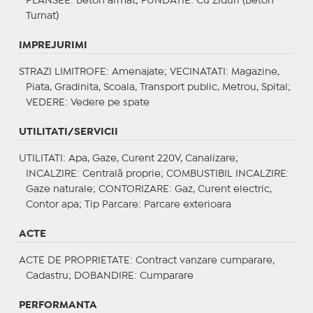
PLANSEE
: Beton armat;
FUNDATIE
: Cu Ziduri (Beton
Turnat)
IMPREJURIMI
STRAZI LIMITROFE
: Amenajate;
VECINATATI
: Magazine,
Piata, Gradinita, Scoala, Transport public, Metrou, Spital;
VEDERE
: Vedere pe spate
UTILITATI/SERVICII
UTILITATI
: Apa, Gaze, Curent 220V, Canalizare;
INCALZIRE
: Centrală proprie;
COMBUSTIBIL INCALZIRE
:
Gaze naturale;
CONTORIZARE
: Gaz, Curent electric,
Contor apa;
Tip Parcare
: Parcare exterioara
ACTE
ACTE DE PROPRIETATE
: Contract vanzare cumparare,
Cadastru;
DOBANDIRE
: Cumparare
PERFORMANTA