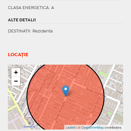
CLASA ENERGETICA
: A
ALTE DETALII
DESTINATII
: Rezidenta
LOCAȚIE
+
−
Leaflet
| ©
OpenStreetMap
contributors