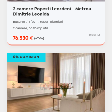
2 camere Popesti Leordeni - Metrou
Dimitrie Leonida
Bucuresti-Ilfov - , reper: oltenitei
2 camere, 50.95 mp utili
#99124
76.530
€
(+TVA)
0% COMISION