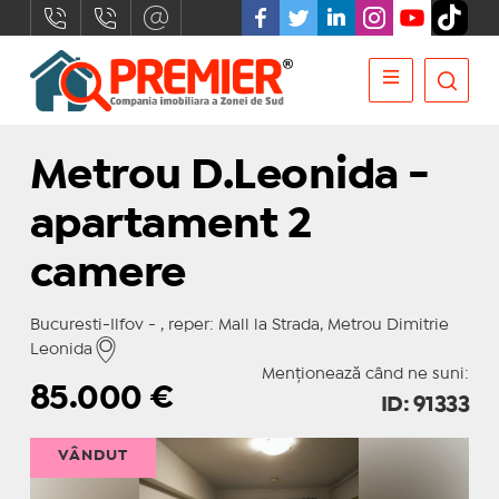
Metrou D.Leonida -
apartament 2
camere
Bucuresti-Ilfov - , reper: Mall la Strada, Metrou Dimitrie
Leonida
Menționează când ne suni:
85.000
€
ID: 91333
VÂNDUT