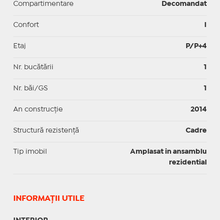
Compartimentare
Decomandat
Confort
I
Etaj
P/P+4
Nr. bucătării
1
Nr. băi/GS
1
An construcție
2014
Structură rezistență
Cadre
Tip imobil
Amplasat in ansamblu
rezidential
INFORMAŢII UTILE