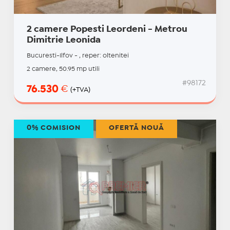
2 camere Popesti Leordeni - Metrou
Dimitrie Leonida
Bucuresti-Ilfov - , reper: oltenitei
2 camere, 50.95 mp utili
#98172
76.530
€
(+TVA)
0% COMISION
OFERTĂ NOUĂ