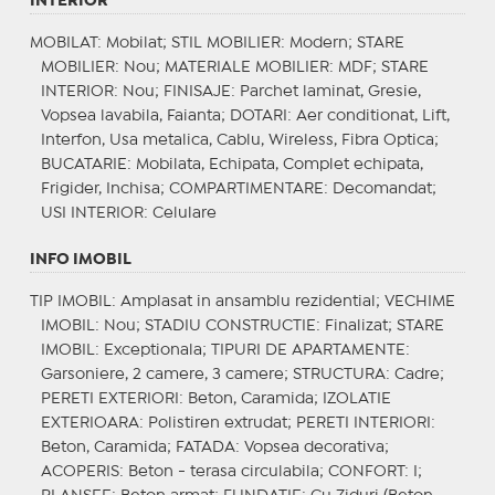
INTERIOR
MOBILAT
: Mobilat;
STIL MOBILIER
: Modern;
STARE
MOBILIER
: Nou;
MATERIALE MOBILIER
: MDF;
STARE
INTERIOR
: Nou;
FINISAJE
: Parchet laminat, Gresie,
Vopsea lavabila, Faianta;
DOTARI
: Aer conditionat, Lift,
Interfon, Usa metalica, Cablu, Wireless, Fibra Optica;
BUCATARIE
: Mobilata, Echipata, Complet echipata,
Frigider, Inchisa;
COMPARTIMENTARE
: Decomandat;
USI INTERIOR
: Celulare
INFO IMOBIL
TIP IMOBIL
: Amplasat in ansamblu rezidential;
VECHIME
IMOBIL
: Nou;
STADIU CONSTRUCTIE
: Finalizat;
STARE
IMOBIL
: Exceptionala;
TIPURI DE APARTAMENTE
:
Garsoniere, 2 camere, 3 camere;
STRUCTURA
: Cadre;
PERETI EXTERIORI
: Beton, Caramida;
IZOLATIE
EXTERIOARA
: Polistiren extrudat;
PERETI INTERIORI
:
Beton, Caramida;
FATADA
: Vopsea decorativa;
ACOPERIS
: Beton - terasa circulabila;
CONFORT
: I;