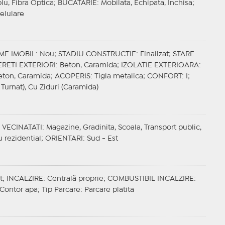
blu, Fibra Optica;
BUCATARIE
: Mobilata, Echipata, Inchisa;
Celulare
ME IMOBIL
: Nou;
STADIU CONSTRUCTIE
: Finalizat;
STARE
ERETI EXTERIORI
: Beton, Caramida;
IZOLATIE EXTERIOARA
:
Beton, Caramida;
ACOPERIS
: Tigla metalica;
CONFORT
: I;
 Turnat), Cu Ziduri (Caramida)
;
VECINATATI
: Magazine, Gradinita, Scoala, Transport public,
 rezidential;
ORIENTARI
: Sud - Est
t;
INCALZIRE
: Centrală proprie;
COMBUSTIBIL INCALZIRE
:
, Contor apa;
Tip Parcare
: Parcare platita