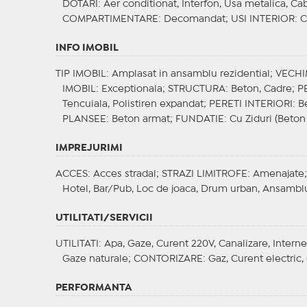
DOTARI
: Aer conditionat, Interfon, Usa metalica, Ca
COMPARTIMENTARE
: Decomandat;
USI INTERIOR
: 
INFO IMOBIL
TIP IMOBIL
: Amplasat in ansamblu rezidential;
VECHI
IMOBIL
: Exceptionala;
STRUCTURA
: Beton, Cadre;
P
Tencuiala, Polistiren expandat;
PERETI INTERIORI
: 
PLANSEE
: Beton armat;
FUNDATIE
: Cu Ziduri (Beton
IMPREJURIMI
ACCES
: Acces stradal;
STRAZI LIMITROFE
: Amenajate
Hotel, Bar/Pub, Loc de joaca, Drum urban, Ansamblu
UTILITATI/SERVICII
UTILITATI
: Apa, Gaze, Curent 220V, Canalizare, Interne
Gaze naturale;
CONTORIZARE
: Gaz, Curent electric
PERFORMANTA