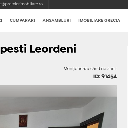
e@premierimobiliare.ro
I
CUMPARARI
ANSAMBLURI
IMOBILIARE GRECIA
pesti Leordeni
Menționează când ne suni:
ID: 91454