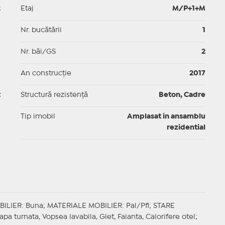
2
Etaj
M/P+1+M
p
Nr. bucătării
1
p
Nr. băi/GS
2
p
An construcție
2017
t
Structură rezistență
Beton, Cadre
I
Tip imobil
Amplasat in ansamblu
rezidential
BILIER
: Buna;
MATERIALE MOBILIER
: Pal/Pfl;
STARE
apa turnata, Vopsea lavabila, Glet, Faianta, Calorifere otel;