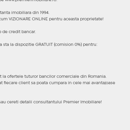
 pe www.premierimobiliare.ro.
tanta imobiliara din 1994.
a acum VIZIONARE ONLINE pentru aceasta proprietate!
p de credit bancar.
 sta la dispozitie GRATUIT (comision 0%) pentru:
t la ofertele tuturor bancilor comerciale din Romania.
ncat fiecare client sa poata cumpara in cele mai avantajoase
sau cereti detalii consultantului Premier Imobiliare!