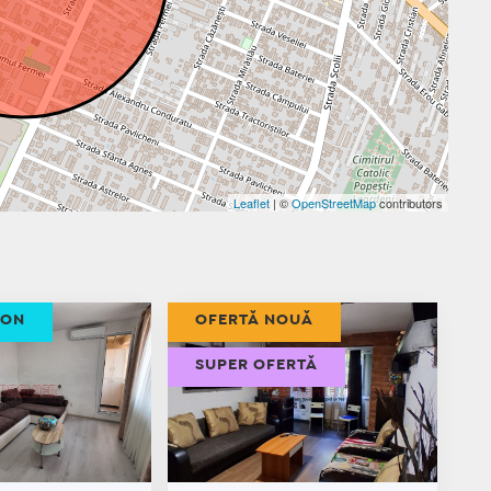
Leaflet
| ©
OpenStreetMap
contributors
ION
OFERTĂ NOUĂ
SUPER OFERTĂ