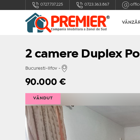
0727.737.225
0723.363.867
offic
VÂNZĂR
2 camere Duplex Po
Bucuresti-Ilfov -
90.000
€
VÂNDUT