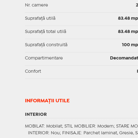
Nr. camere
Suprafaţă utilă
83.48 m
Suprafaţă total utilă
83.48 m
Suprafaţă construită
100 m
Compartimentare
Decomanda
Confort
INFORMAŢII UTILE
INTERIOR
MOBILAT
: Mobilat;
STIL MOBILIER
: Modern;
STARE MO
INTERIOR
: Nou;
FINISAJE
: Parchet laminat, Gresie, S