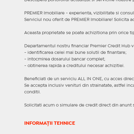
Descopera portofoliul actualizat si serviciile noastre
PREMIER Imobiliare - experienta, vizibilitate si consul
Serviciul nou oferit de PREMIER Imobiliare! Solicit
Aceasta proprietate se poate achizitiona prin orice ti
Departamentul nostru financiar Premier Credit Hub va
- identificarea celei mai bune solutii de finantare;
- intocmirea dosarului bancar complet;
- obtinerea rapida a creditului necesar achizitiei.
Beneficiati de un serviciu ALL IN ONE, cu acces direc
Se accepta inclusiv venituri din strainatate, astfel i
conditii.
Solicitati acum o simulare de credit direct din anunt 
INFORMAȚII TEHNICE