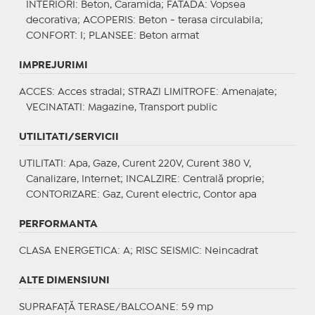
INTERIORI
: Beton, Caramida;
FATADA
: Vopsea
decorativa;
ACOPERIS
: Beton - terasa circulabila;
CONFORT
: I;
PLANSEE
: Beton armat
IMPREJURIMI
ACCES
: Acces stradal;
STRAZI LIMITROFE
: Amenajate;
VECINATATI
: Magazine, Transport public
UTILITATI/SERVICII
UTILITATI
: Apa, Gaze, Curent 220V, Curent 380 V,
Canalizare, Internet;
INCALZIRE
: Centrală proprie;
CONTORIZARE
: Gaz, Curent electric, Contor apa
PERFORMANTA
CLASA ENERGETICA
: A;
RISC SEISMIC
: Neincadrat
ALTE DIMENSIUNI
SUPRAFAȚĂ TERASE/BALCOANE: 5.9 mp