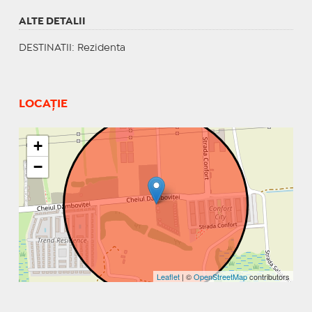
ALTE DETALII
DESTINATII
: Rezidenta
LOCAȚIE
+
−
Leaflet
| ©
OpenStreetMap
contributors