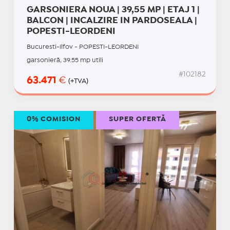
GARSONIERA NOUA | 39,55 MP | ETAJ 1 |
BALCON | INCALZIRE IN PARDOSEALA |
POPESTI-LEORDENI
Bucuresti-Ilfov - POPESTI-LEORDENI
garsonieră, 39.55 mp utili
#102182
63.471
€
(+TVA)
0% COMISION
SUPER OFERTĂ