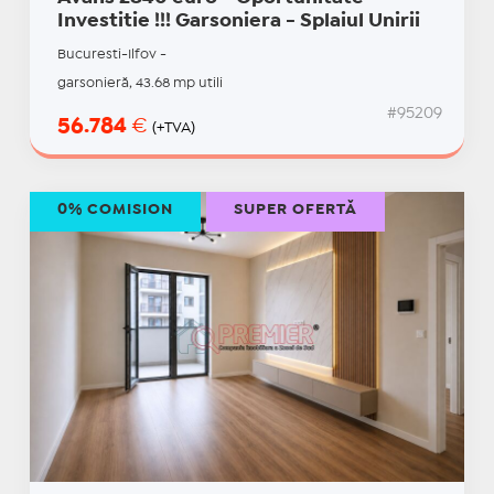
Investitie !!! Garsoniera - Splaiul Unirii
Bucuresti-Ilfov -
garsonieră, 43.68 mp utili
#95209
56.784
€
(+TVA)
0% COMISION
SUPER OFERTĂ