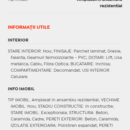
rezidential
INFORMAŢII UTILE
INTERIOR
STARE INTERIOR
: Nou;
FINISAJE
: Parchet laminat, Gresie,
Faianta, Geamuri termoizolante - PVC;
DOTARI
: Lift, Usa
metalica, Cablu, Fibra Optica;
BUCATARIE
: Inchisa;
COMPARTIMENTARE
: Decomandat;
USI INTERIOR
:
Celulare
INFO IMOBIL
TIP IMOBIL
: Amplasat in ansamblu rezidential;
VECHIME
IMOBIL
: Nou;
STADIU CONSTRUCTIE
: In constructie;
STARE IMOBIL
: Exceptionala;
STRUCTURA
: Beton,
Caramida, Cadre;
PERETI EXTERIORI
: Beton, Caramida;
IZOLATIE EXTERIOARA
: Polistiren expandat;
PERETI