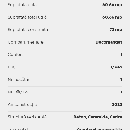
Suprafaţă utilă
60.66 mp
Suprafaţă total utilă
60.66 mp
Suprafaţă construită
72 mp
Compartimentare
Decomandat
Confort
I
Etaj
3/P+6
Nr. bucătării
1
Nr. băi/GS
1
An construcție
2025
Structură rezistență
Beton, Caramida, Cadre
Tip imobil
Amplasat in ansamblu