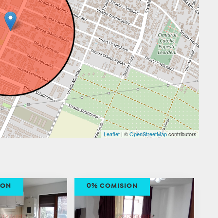
Leaflet
| ©
OpenStreetMap
contributors
ION
0% COMISION