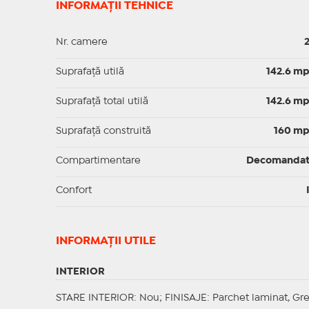
INFORMAȚII TEHNICE
Nr. camere
Suprafaţă utilă
142.6 m
Suprafaţă total utilă
142.6 m
Suprafaţă construită
160 m
Compartimentare
Decomanda
Confort
INFORMAŢII UTILE
INTERIOR
STARE INTERIOR
: Nou;
FINISAJE
: Parchet laminat, Gr