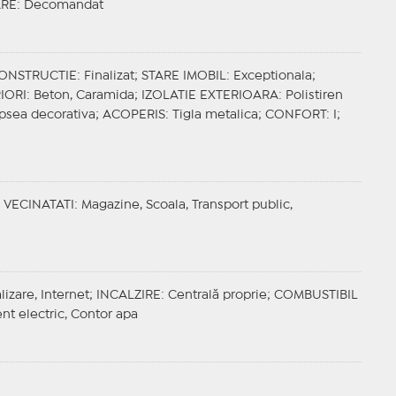
RE
: Decomandat
CONSTRUCTIE
: Finalizat;
STARE IMOBIL
: Exceptionala;
IORI
: Beton, Caramida;
IZOLATIE EXTERIOARA
: Polistiren
opsea decorativa;
ACOPERIS
: Tigla metalica;
CONFORT
: I;
;
VECINATATI
: Magazine, Scoala, Transport public,
lizare, Internet;
INCALZIRE
: Centrală proprie;
COMBUSTIBIL
ent electric, Contor apa