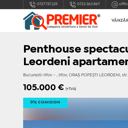
0727.737.225
0723.363.867
offic
VÂNZĂR
Penthouse spectacu
Leordeni apartame
Bucuresti-Ilfov - , Ilfov, ORAŞ POPEŞTI LEORDENI, str.
105.000
€
(+TVA)
0% COMISION