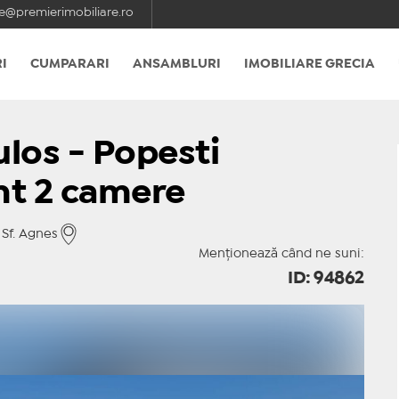
e@premierimobiliare.ro
I
CUMPARARI
ANSAMBLURI
IMOBILIARE GRECIA
los - Popesti
nt 2 camere
 Sf. Agnes
Menționează când ne suni:
ID: 94862