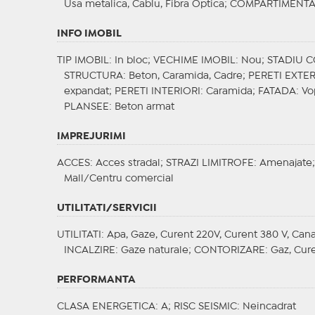
Usa metalica, Cablu, Fibra Optica;
COMPARTIMENTA
INFO IMOBIL
TIP IMOBIL
: In bloc;
VECHIME IMOBIL
: Nou;
STADIU 
STRUCTURA
: Beton, Caramida, Cadre;
PERETI EXTER
expandat;
PERETI INTERIORI
: Caramida;
FATADA
: V
PLANSEE
: Beton armat
IMPREJURIMI
ACCES
: Acces stradal;
STRAZI LIMITROFE
: Amenajate
Mall/Centru comercial
UTILITATI/SERVICII
UTILITATI
: Apa, Gaze, Curent 220V, Curent 380 V, Cana
INCALZIRE
: Gaze naturale;
CONTORIZARE
: Gaz, Cur
PERFORMANTA
CLASA ENERGETICA
: A;
RISC SEISMIC
: Neincadrat