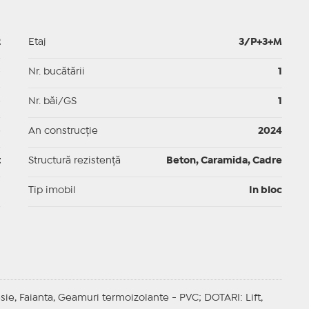
2
Etaj
3/P+3+M
p
Nr. bucătării
1
p
Nr. băi/GS
1
p
An construcție
2024
t
Structură rezistență
Beton, Caramida, Cadre
I
Tip imobil
In bloc
esie, Faianta, Geamuri termoizolante - PVC;
DOTARI
: Lift,