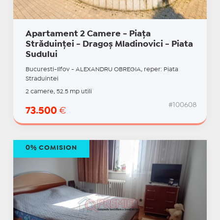
Apartament 2 Camere - Piața
Străduinței - Dragoș Mladinovici - Piata
Sudului
Bucuresti-Ilfov - ALEXANDRU OBREGIA, reper: Piata
Straduintei
2 camere, 52.5 mp utili
#100608
73.500
€
0% COMISION