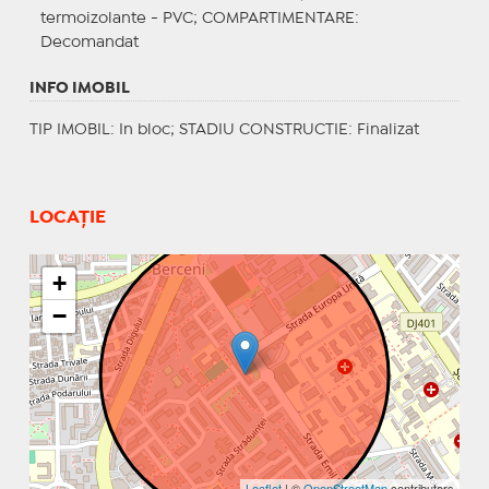
termoizolante - PVC;
COMPARTIMENTARE
:
Decomandat
INFO IMOBIL
TIP IMOBIL
: In bloc;
STADIU CONSTRUCTIE
: Finalizat
LOCAȚIE
+
−
Leaflet
| ©
OpenStreetMap
contributors