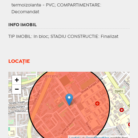
termoizolante - PVC;
COMPARTIMENTARE
:
Decomandat
INFO IMOBIL
TIP IMOBIL
: In bloc;
STADIU CONSTRUCTIE
: Finalizat
LOCAȚIE
+
−
Leaflet
| ©
OpenStreetMap
contributors