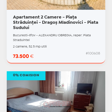
Apartament 2 Camere - Piața
Străduinței - Dragoș Mladinovici - Piata
Sudului
Bucuresti-Ilfov - ALEXANDRU OBREGIA, reper: Piata
Straduintei
2 camere, 52.5 mp utili
#100608
73.500
€
0% COMISION