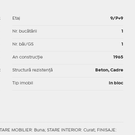
2
Etaj
9/P+9
p
Nr. bucătării
1
p
Nr. băi/GS
1
p
An construcție
1965
t
Structură rezistență
Beton, Cadre
I
Tip imobil
In bloc
TARE MOBILIER
: Buna;
STARE INTERIOR
: Curat;
FINISAJE
: