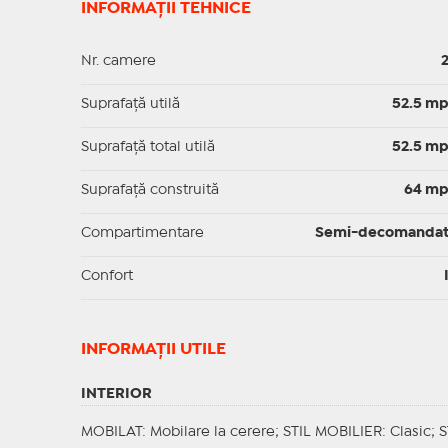
INFORMAȚII TEHNICE
Nr. camere
Suprafaţă utilă
52.5 m
Suprafaţă total utilă
52.5 m
Suprafaţă construită
64 m
Compartimentare
Semi-decomanda
Confort
INFORMAŢII UTILE
INTERIOR
MOBILAT
: Mobilare la cerere;
STIL MOBILIER
: Clasic;
S