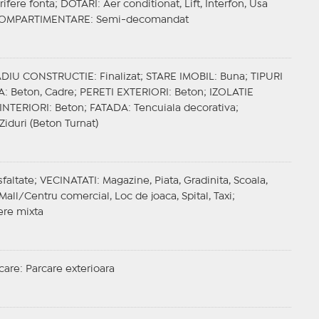
rifere fonta;
DOTARI
: Aer conditionat, Lift, Interfon, Usa
OMPARTIMENTARE
: Semi-decomandat
ADIU CONSTRUCTIE
: Finalizat;
STARE IMOBIL
: Buna;
TIPURI
A
: Beton, Cadre;
PERETI EXTERIORI
: Beton;
IZOLATIE
 INTERIORI
: Beton;
FATADA
: Tencuiala decorativa;
 Ziduri (Beton Turnat)
sfaltate;
VECINATATI
: Magazine, Piata, Gradinita, Scoala,
Mall/Centru comercial, Loc de joaca, Spital, Taxi;
ere mixta
care
: Parcare exterioara