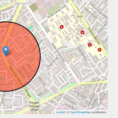
Leaflet
| ©
OpenStreetMap
contributors