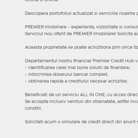
online si offline.
Descopera portofoliul actualizat si serviciile noastre
PREMIER Imobiliare - experienta, vizibilitate si consul
Serviciul nou oferit de PREMIER Imobiliare! Solicit
Aceasta proprietate se poate achizitiona prin orice ti
Departamentul nostru financiar Premier Credit Hub va
- identificarea celei mai bune solutii de finantare;
- intocmirea dosarului bancar complet;
- obtinerea rapida a creditului necesar achizitiei.
Beneficiati de un serviciu ALL IN ONE, cu acces direc
Se accepta inclusiv venituri din strainatate, astfel i
conditii.
Solicitati acum o simulare de credit direct din anunt 