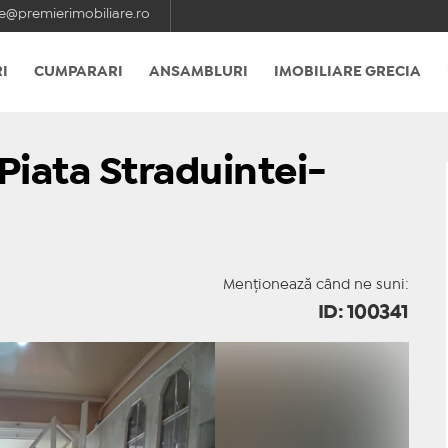
e@premierimobiliare.ro
I
CUMPARARI
ANSAMBLURI
IMOBILIARE GRECIA
iata Straduintei-
Menționează când ne suni:
ID: 100341