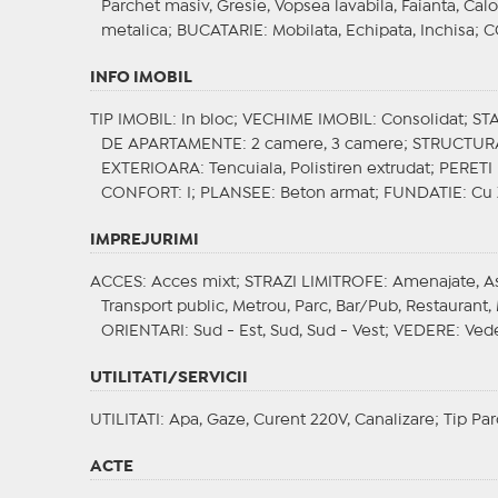
Parchet masiv, Gresie, Vopsea lavabila, Faianta, Calo
metalica;
BUCATARIE
: Mobilata, Echipata, Inchisa;
C
INFO IMOBIL
TIP IMOBIL
: In bloc;
VECHIME IMOBIL
: Consolidat;
ST
DE APARTAMENTE
: 2 camere, 3 camere;
STRUCTUR
EXTERIOARA
: Tencuiala, Polistiren extrudat;
PERETI
CONFORT
: I;
PLANSEE
: Beton armat;
FUNDATIE
: Cu
IMPREJURIMI
ACCES
: Acces mixt;
STRAZI LIMITROFE
: Amenajate, A
Transport public, Metrou, Parc, Bar/Pub, Restaurant, 
ORIENTARI
: Sud - Est, Sud, Sud - Vest;
VEDERE
: Ved
UTILITATI/SERVICII
UTILITATI
: Apa, Gaze, Curent 220V, Canalizare;
Tip Par
ACTE