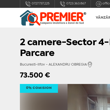
0727.737.225
0723.363.867
offic
VÂNZĂR
2 camere-Sector 4-P
Parcare
Bucuresti-Ilfov - ALEXANDRU OBREGIA
73.500
€
0% COMISION