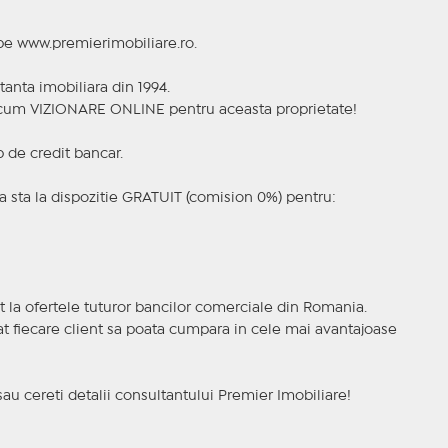
 pe www.premierimobiliare.ro.
tanta imobiliara din 1994.
a acum VIZIONARE ONLINE pentru aceasta proprietate!
p de credit bancar.
 sta la dispozitie GRATUIT (comision 0%) pentru:
t la ofertele tuturor bancilor comerciale din Romania.
ncat fiecare client sa poata cumpara in cele mai avantajoase
sau cereti detalii consultantului Premier Imobiliare!