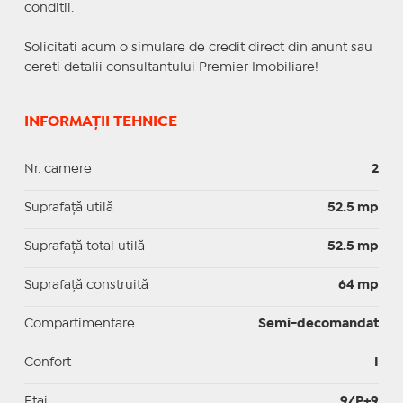
conditii.
Solicitati acum o simulare de credit direct din anunt sau
cereti detalii consultantului Premier Imobiliare!
INFORMAȚII TEHNICE
Nr. camere
2
Suprafaţă utilă
52.5 mp
Suprafaţă total utilă
52.5 mp
Suprafaţă construită
64 mp
Compartimentare
Semi-decomandat
Confort
I
Etaj
9/P+9