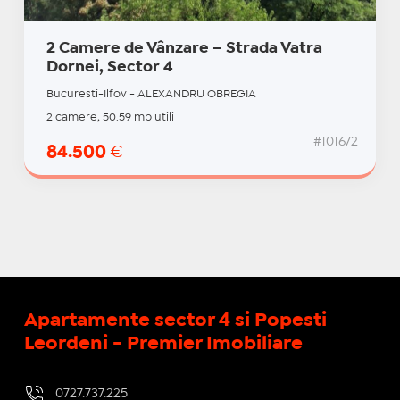
2 Camere de Vânzare – Strada Vatra
Dornei, Sector 4
Bucuresti-Ilfov - ALEXANDRU OBREGIA
2 camere, 50.59 mp utili
#101672
84.500
€
Apartamente sector 4 si Popesti
Leordeni - Premier Imobiliare
0727.737.225