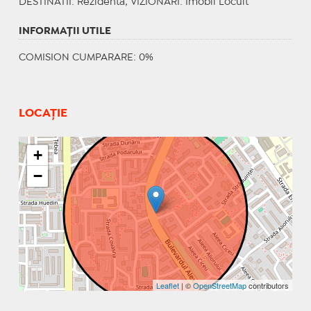
DESTINATII
: Rezidenta;
VIZIONARI
: Imobil Locuit
INFORMAŢII UTILE
COMISION CUMPARARE: 0%
LOCAȚIE
+
−
Leaflet
| ©
OpenStreetMap
contributors