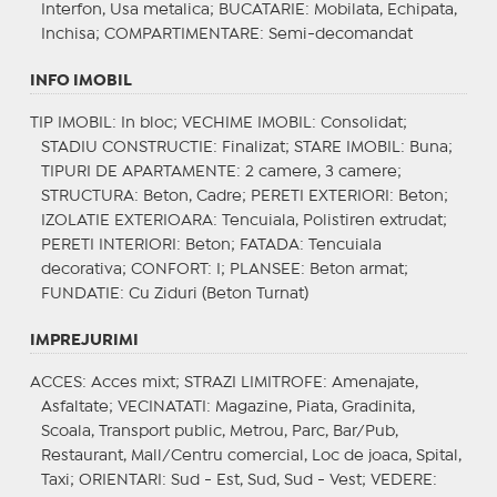
Interfon, Usa metalica;
BUCATARIE
: Mobilata, Echipata,
Inchisa;
COMPARTIMENTARE
: Semi-decomandat
INFO IMOBIL
TIP IMOBIL
: In bloc;
VECHIME IMOBIL
: Consolidat;
STADIU CONSTRUCTIE
: Finalizat;
STARE IMOBIL
: Buna;
TIPURI DE APARTAMENTE
: 2 camere, 3 camere;
STRUCTURA
: Beton, Cadre;
PERETI EXTERIORI
: Beton;
IZOLATIE EXTERIOARA
: Tencuiala, Polistiren extrudat;
PERETI INTERIORI
: Beton;
FATADA
: Tencuiala
decorativa;
CONFORT
: I;
PLANSEE
: Beton armat;
FUNDATIE
: Cu Ziduri (Beton Turnat)
IMPREJURIMI
ACCES
: Acces mixt;
STRAZI LIMITROFE
: Amenajate,
Asfaltate;
VECINATATI
: Magazine, Piata, Gradinita,
Scoala, Transport public, Metrou, Parc, Bar/Pub,
Restaurant, Mall/Centru comercial, Loc de joaca, Spital,
Taxi;
ORIENTARI
: Sud - Est, Sud, Sud - Vest;
VEDERE
: