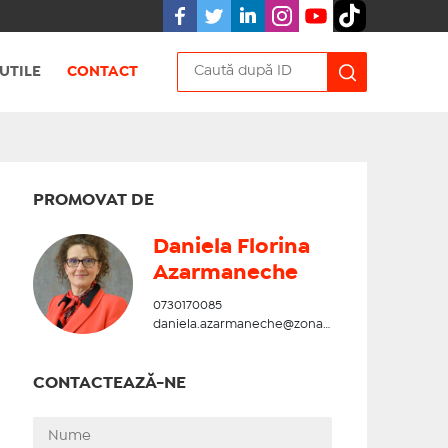
UTILE
CONTACT
PROMOVAT DE
Daniela Florina
Azarmaneche
0730170085
daniela.azarmaneche@zonadesud.ro
CONTACTEAZĂ-NE