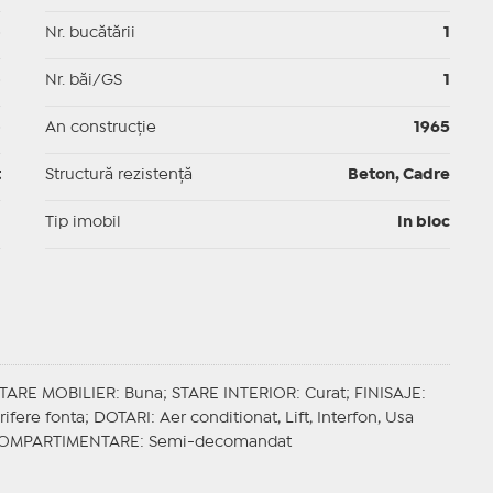
p
Nr. bucătării
1
p
Nr. băi/GS
1
p
An construcție
1965
t
Structură rezistență
Beton, Cadre
I
Tip imobil
In bloc
TARE MOBILIER
: Buna;
STARE INTERIOR
: Curat;
FINISAJE
:
rifere fonta;
DOTARI
: Aer conditionat, Lift, Interfon, Usa
OMPARTIMENTARE
: Semi-decomandat