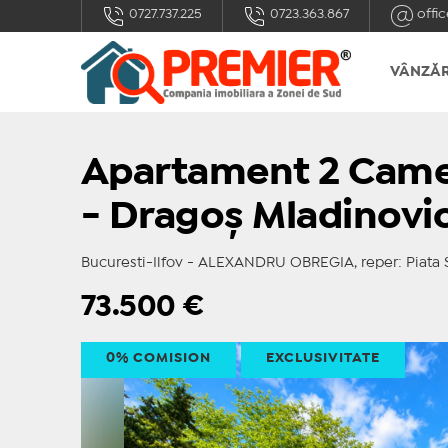
0727.737.225
0723.363.867
offic
VÂNZĂR
Apartament 2 Camer
- Dragoș Mladinovic
Bucuresti-Ilfov - ALEXANDRU OBREGIA, reper: Piata S
73.500
€
0% COMISION
EXCLUSIVITATE