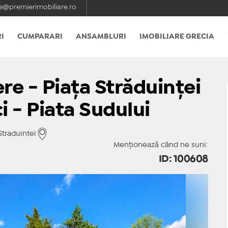
e@premierimobiliare.ro
I
CUMPARARI
ANSAMBLURI
IMOBILIARE GRECIA
e - Piața Străduinței
i - Piata Sudului
traduintei
Menționează când ne suni:
ID: 100608