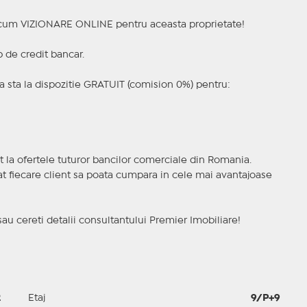
a acum VIZIONARE ONLINE pentru aceasta proprietate!
p de credit bancar.
 sta la dispozitie GRATUIT (comision 0%) pentru:
t la ofertele tuturor bancilor comerciale din Romania.
ncat fiecare client sa poata cumpara in cele mai avantajoase
sau cereti detalii consultantului Premier Imobiliare!
2
Etaj
9/P+9