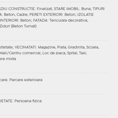
ADIU CONSTRUCTIE
: Finalizat;
STARE IMOBIL
: Buna;
TIPURI
A
: Beton, Cadre;
PERETI EXTERIORI
: Beton;
IZOLATIE
 INTERIORI
: Beton;
FATADA
: Tencuiala decorativa;
 Ziduri (Beton Turnat)
sfaltate;
VECINATATI
: Magazine, Piata, Gradinita, Scoala,
Mall/Centru comercial, Loc de joaca, Spital, Taxi;
ere mixta
care
: Parcare exterioara
IETATE
: Persoana fizica