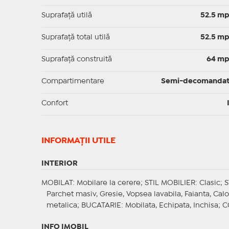
Suprafaţă utilă
52.5 m
Suprafaţă total utilă
52.5 m
Suprafaţă construită
64 m
Compartimentare
Semi-decomanda
Confort
INFORMAŢII UTILE
INTERIOR
MOBILAT
: Mobilare la cerere;
STIL MOBILIER
: Clasic;
S
Parchet masiv, Gresie, Vopsea lavabila, Faianta, Calo
metalica;
BUCATARIE
: Mobilata, Echipata, Inchisa;
C
INFO IMOBIL