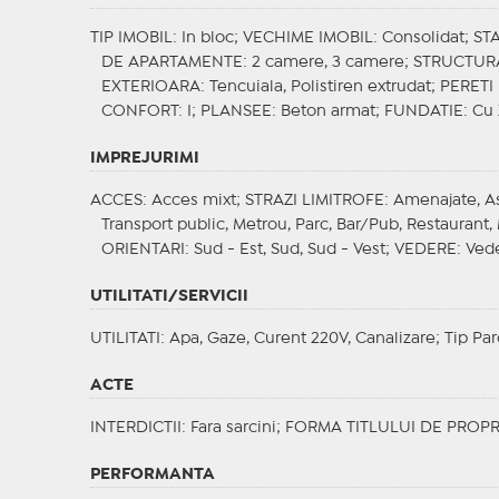
TIP IMOBIL
: In bloc;
VECHIME IMOBIL
: Consolidat;
ST
DE APARTAMENTE
: 2 camere, 3 camere;
STRUCTUR
EXTERIOARA
: Tencuiala, Polistiren extrudat;
PERETI
CONFORT
: I;
PLANSEE
: Beton armat;
FUNDATIE
: Cu
IMPREJURIMI
ACCES
: Acces mixt;
STRAZI LIMITROFE
: Amenajate, A
Transport public, Metrou, Parc, Bar/Pub, Restaurant, 
ORIENTARI
: Sud - Est, Sud, Sud - Vest;
VEDERE
: Ved
UTILITATI/SERVICII
UTILITATI
: Apa, Gaze, Curent 220V, Canalizare;
Tip Par
ACTE
INTERDICTII
: Fara sarcini;
FORMA TITLULUI DE PROPR
PERFORMANTA