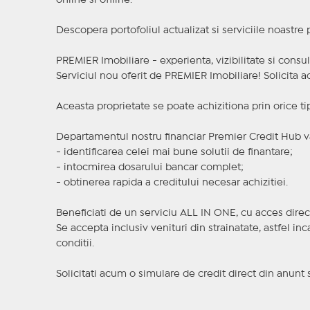
online si offline.
Descopera portofoliul actualizat si serviciile noastre
PREMIER Imobiliare - experienta, vizibilitate si consul
Serviciul nou oferit de PREMIER Imobiliare! Solicit
Aceasta proprietate se poate achizitiona prin orice ti
Departamentul nostru financiar Premier Credit Hub va
- identificarea celei mai bune solutii de finantare;
- intocmirea dosarului bancar complet;
- obtinerea rapida a creditului necesar achizitiei.
Beneficiati de un serviciu ALL IN ONE, cu acces direc
Se accepta inclusiv venituri din strainatate, astfel i
conditii.
Solicitati acum o simulare de credit direct din anunt 