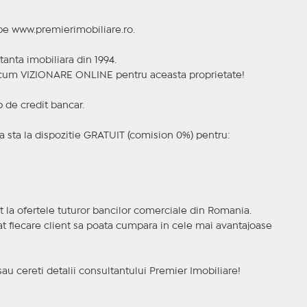
 pe www.premierimobiliare.ro.
tanta imobiliara din 1994.
a acum VIZIONARE ONLINE pentru aceasta proprietate!
p de credit bancar.
 sta la dispozitie GRATUIT (comision 0%) pentru:
t la ofertele tuturor bancilor comerciale din Romania.
ncat fiecare client sa poata cumpara in cele mai avantajoase
sau cereti detalii consultantului Premier Imobiliare!