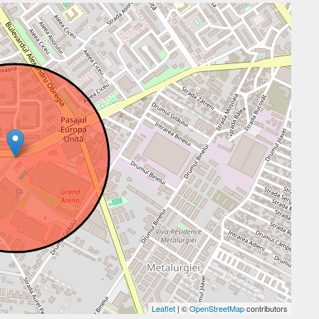
Leaflet
| ©
OpenStreetMap
contributors