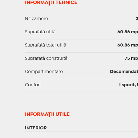
INFORMAȚII TEHNICE
Nr. camere
Suprafaţă utilă
60.86 m
Suprafaţă total utilă
60.86 m
Suprafaţă construită
75 m
Compartimentare
Decomanda
Confort
I sporit, 
INFORMAŢII UTILE
INTERIOR