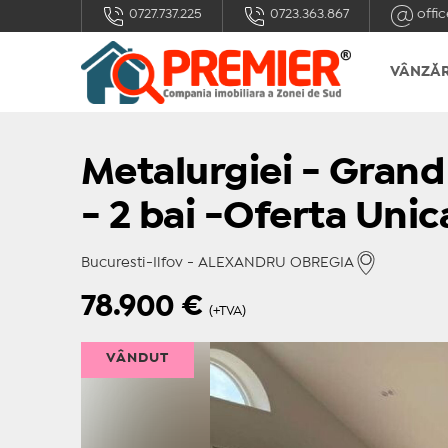
0727.737.225
0723.363.867
offic
VÂNZĂR
Metalurgiei - Grand
- 2 bai -Oferta Unic
Bucuresti-Ilfov - ALEXANDRU OBREGIA
78.900
€
(+TVA)
VÂNDUT