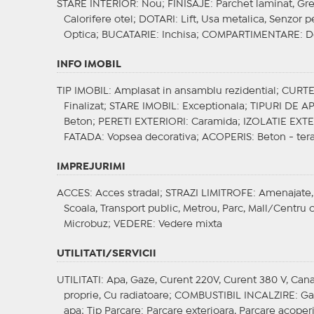
STARE INTERIOR
: Nou;
FINISAJE
: Parchet laminat, Gr
Calorifere otel;
DOTARI
: Lift, Usa metalica, Senzor p
Optica;
BUCATARIE
: Inchisa;
COMPARTIMENTARE
: 
INFO IMOBIL
TIP IMOBIL
: Amplasat in ansamblu rezidential;
CURT
Finalizat;
STARE IMOBIL
: Exceptionala;
TIPURI DE 
Beton;
PERETI EXTERIORI
: Caramida;
IZOLATIE EXT
FATADA
: Vopsea decorativa;
ACOPERIS
: Beton - ter
IMPREJURIMI
ACCES
: Acces stradal;
STRAZI LIMITROFE
: Amenajate,
Scoala, Transport public, Metrou, Parc, Mall/Centru c
Microbuz;
VEDERE
: Vedere mixta
UTILITATI/SERVICII
UTILITATI
: Apa, Gaze, Curent 220V, Curent 380 V, Canal
proprie, Cu radiatoare;
COMBUSTIBIL INCALZIRE
: G
apa;
Tip Parcare
: Parcare exterioara, Parcare acoper