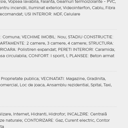
esie, Vopsea lavabila, Faianta, Geamuri termoizolante - PVC,
entru incendii, Iluminat exterior, Videointerfon, Cablu, Fibra
Decomandat;
USI INTERIOR
: MDF, Celulare
E
: Comuna;
VECHIME IMOBIL
: Nou;
STADIU CONSTRUCTIE
:
APARTAMENTE
: 2 camere, 3 camere, 4 camere;
STRUCTURA
:
ERIOARA
: Polistiren expandat;
PERETI INTERIORI
: Caramida;
asa circulabila;
CONFORT
: I sporit, I;
PLANSEE
: Beton armat
 Proprietate publica;
VECINATATI
: Magazine, Gradinita,
omercial, Loc de joaca, Ansamblu rezidential, Spital, Taxi,
izare, Internet, Hidranti, Hidrofor;
INCALZIRE
: Centrală
aze naturale;
CONTORIZARE
: Gaz, Curent electric, Contor
ita