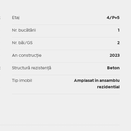
2
Etaj
4/P+5
p
Nr. bucătării
1
p
Nr. băi/GS
2
p
An construcție
2023
t
Structură rezistență
Beton
I
Tip imobil
Amplasat in ansamblu
rezidential