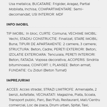
Usa metalica;
BUCATARIE
: Frigider, Aragaz, Partial
Mobilata, Inchisa;
COMPARTIMENTARE
: Semi-
decomandat;
USI INTERIOR
: MDF
INFO IMOBIL
TIP IMOBIL
: In bloc;
CURTE
: Comuna;
VECHIME IMOBIL
:
Vechi;
STADIU CONSTRUCTIE
: Finalizat;
STARE IMOBIL
:
Buna;
TIPURI DE APARTAMENTE
: 2 camere, 3 camere;
STRUCTURA
: Beton, Cadre;
PERETI EXTERIORI
: Beton;
IZOLATIE EXTERIOARA
: Tencuiala;
PERETI INTERIORI
:
Beton;
FATADA
: Vopsea decorativa;
ACOPERIS
: Sindrila
bituminoasa;
CONFORT
: I;
PLANSEE
: Beton armat;
FUNDATIE
: Cu Ziduri (Beton Turnat)
IMPREJURIMI
ACCES
: Acces stradal;
STRAZI LIMITROFE
: Amenajate, 2
benzi, Asfaltate;
VECINATATI
: Magazine, Piata, Scoala,
Transport public, Parc, Bar/Pub, Restaurant, Mall/Centru
comercial, Loc de joaca, Drum urban, Spital, Taxi;