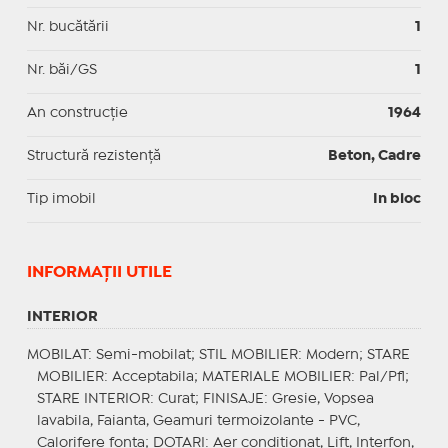
Nr. bucătării
1
Nr. băi/GS
1
An construcție
1964
Structură rezistență
Beton, Cadre
Tip imobil
In bloc
INFORMAŢII UTILE
INTERIOR
MOBILAT
: Semi-mobilat;
STIL MOBILIER
: Modern;
STARE
MOBILIER
: Acceptabila;
MATERIALE MOBILIER
: Pal/Pfl;
STARE INTERIOR
: Curat;
FINISAJE
: Gresie, Vopsea
lavabila, Faianta, Geamuri termoizolante - PVC,
Calorifere fonta;
DOTARI
: Aer conditionat, Lift, Interfon,