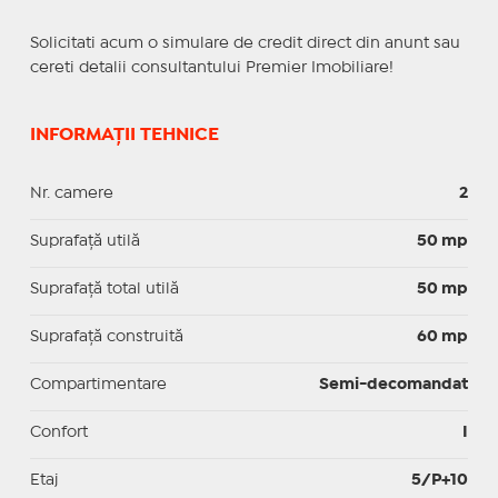
Solicitati acum o simulare de credit direct din anunt sau
cereti detalii consultantului Premier Imobiliare!
INFORMAȚII TEHNICE
Nr. camere
2
Suprafaţă utilă
50 mp
Suprafaţă total utilă
50 mp
Suprafaţă construită
60 mp
Compartimentare
Semi-decomandat
Confort
I
Etaj
5/P+10