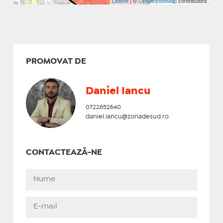
Leaflet
| ©
OpenStreetMap
contributors
PROMOVAT DE
Daniel Iancu
0722652640
daniel.iancu@zonadesud.ro
CONTACTEAZĂ-NE