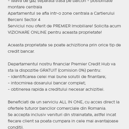
- teava de gaz separata trasa pe balcon - posibilitate
montare centrala
Apartamentul se afla intr-o zone centrala a Cartierului
Berceni Sector 4
Serviciul nou oferit de PREMIER Imobiliare! Solicita acum
VIZIONARE ONLINE pentru aceasta proprietate!
Aceasta proprietate se poate achizitiona prin orice tip de
credit bancar.
Departamentul nostru financiar Premier Credit Hub va
sta la dispozitie GRATUIT (comision 0%) pentru:
- identificarea celei mai bune solutii de finantare;
- intocmirea dosarului bancar complet;
- obtinerea rapida a creditului necesar achizitiei.
Beneficiati de un serviciu ALL IN ONE, cu acces direct la
ofertele tuturor bancilor comerciale din Romania.
Se accepta inclusiv venituri din strainatate, astfel incat
fiecare client sa poata cumpara in cele mai avantajoase
conditii.