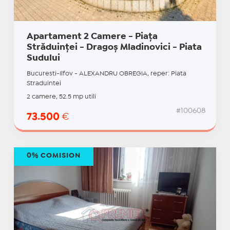
Apartament 2 Camere - Piața
Străduinței - Dragoș Mladinovici - Piata
Sudului
Bucuresti-Ilfov - ALEXANDRU OBREGIA, reper: Piata
Straduintei
2 camere, 52.5 mp utili
#100608
73.500
€
0% COMISION