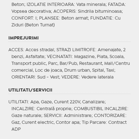
Beton;
IZOLATIE INTERIOARA
: Vata minerala;
FATADA
:
Vopsea decorativa;
ACOPERIS
: Sindrila bituminoasa;
CONFORT
: I;
PLANSEE
: Beton armat;
FUNDATIE
: Cu
Ziduri (Beton Turnat)
IMPREJURIMI
ACCES
: Acces stradal;
STRAZI LIMITROFE
: Amenajate, 2
benzi, Asfaltate;
VECINATATI
: Magazine, Piata, Scoala,
Transport public, Parc, Bar/Pub, Restaurant, Mall/Centru
comercial, Loc de joaca, Drum urban, Spital, Taxi;
ORIENTARI
: Sud - Vest;
VEDERE
: Vedere laterala
UTILITATI/SERVICII
UTILITATI
: Apa, Gaze, Curent 220V, Canalizare;
INCALZIRE
: Centrală proprie;
COMBUSTIBIL INCALZIRE
:
Gaze naturale;
SERVICII
: Administrare;
CONTORIZARE
:
Gaz, Curent electric, Contor apa;
Tip Parcare
: Contract
ADP