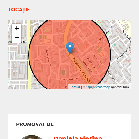
LOCAȚIE
+
−
Leaflet
| ©
OpenStreetMap
contributors
PROMOVAT DE
Daniela Florina