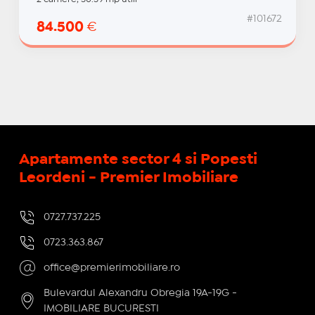
#101672
84.500
€
Apartamente sector 4 si Popesti
Leordeni - Premier Imobiliare
0727.737.225
0723.363.867
office@premierimobiliare.ro
Bulevardul Alexandru Obregia 19A-19G -
IMOBILIARE BUCURESTI