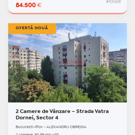
#101674
84.500
€
OFERTĂ NOUĂ
2 Camere de Vânzare – Strada Vatra
Dornei, Sector 4
Bucuresti-Ilfov - ALEXANDRU OBREGIA
2 camere, 50.59 mp utili