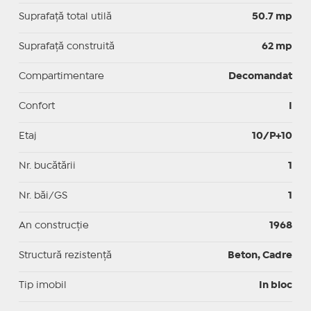
Suprafaţă total utilă
50.7 mp
Suprafaţă construită
62 mp
Compartimentare
Decomandat
Confort
I
Etaj
10/P+10
Nr. bucătării
1
Nr. băi/GS
1
An construcție
1968
Structură rezistență
Beton, Cadre
Tip imobil
In bloc