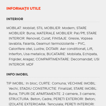
INFORMAŢII UTILE
INTERIOR
MOBILAT
: Mobilat;
STIL MOBILIER
: Modern;
STARE
MOBILIER
: Buna;
MATERIALE MOBILIER
: Pal/Pfl;
STARE
INTERIOR
: Renovat, Curat;
FINISAJE
: Gresie, Vopsea
lavabila, Faianta, Geamuri termoizolante - PVC,
Calorifere otel, Lustre;
DOTARI
: Aer conditionat, Lift,
Interfon, Usa metalica;
BUCATARIE
: Mobilata, Echipata,
Frigider, Aragaz;
COMPARTIMENTARE
: Decomandat;
USI
INTERIOR
: MDF
INFO IMOBIL
TIP IMOBIL
: In bloc;
CURTE
: Comuna;
VECHIME IMOBIL
:
Vechi;
STADIU CONSTRUCTIE
: Finalizat;
STARE IMOBIL
:
Buna;
TIPURI DE APARTAMENTE
: 2 camere, 3 camere;
STRUCTURA
: Beton, Cadre;
PERETI EXTERIORI
: Beton;
IZOLATIE EXTERIOARA
: Tencuiala;
PERETI INTERIORI
: