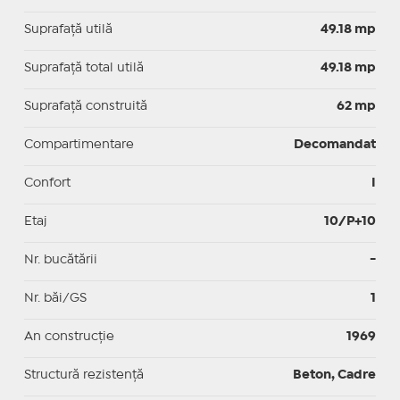
Suprafaţă utilă
49.18 mp
Suprafaţă total utilă
49.18 mp
Suprafaţă construită
62 mp
Compartimentare
Decomandat
Confort
I
Etaj
10/P+10
Nr. bucătării
-
Nr. băi/GS
1
An construcție
1969
Structură rezistență
Beton, Cadre