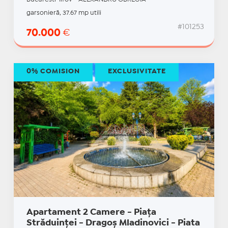
garsonieră, 37.67 mp utili
#101253
70.000
€
0% COMISION
EXCLUSIVITATE
Apartament 2 Camere - Piața
Străduinței - Dragoș Mladinovici - Piata