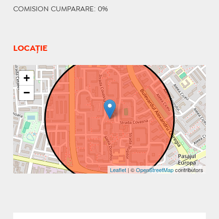
COMISION CUMPARARE: 0%
LOCAȚIE
+
−
Leaflet
| ©
OpenStreetMap
contributors